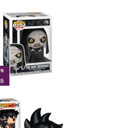
79
35