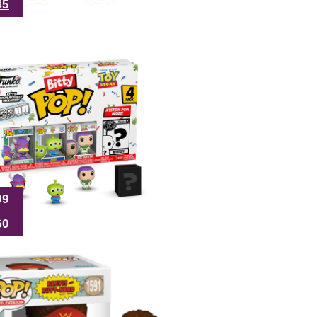
45
99
60