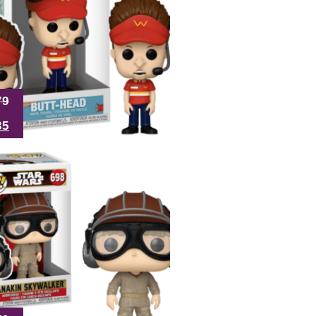
79
35