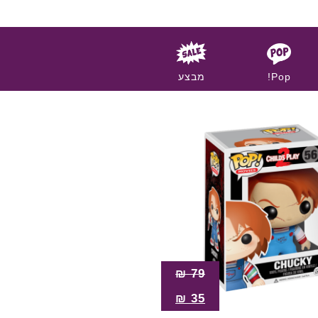
Pop!
מבצע
₪
79
₪
35