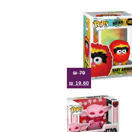
₪
79
₪
19.60