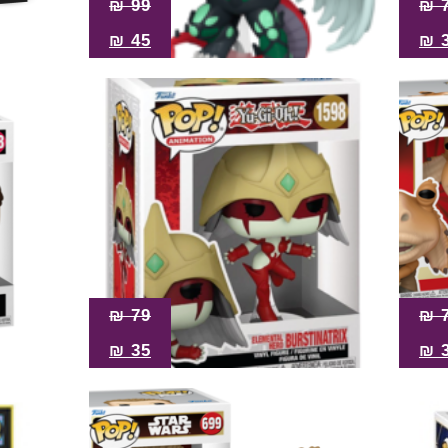
₪
99
₪
₪
45
₪
₪
79
₪
₪
35
₪