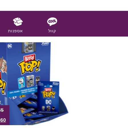
קוול
אספנות
35
.60