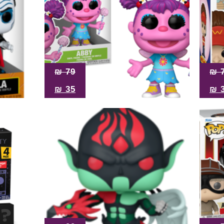
₪
79
₪
₪
35
₪