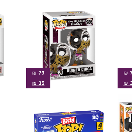
₪
79
₪
₪
35
₪