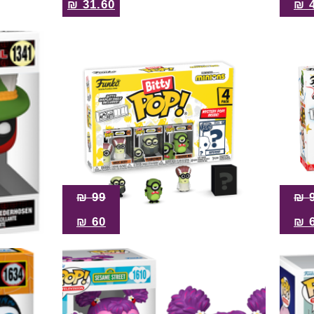
₪
31.60
₪
₪
99
₪
₪
60
₪