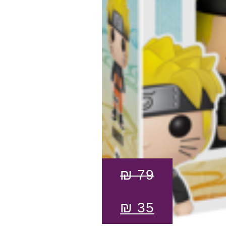
₪
79
₪
35