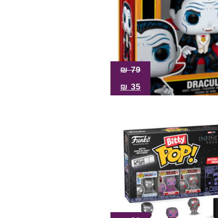
₪
79
₪
35