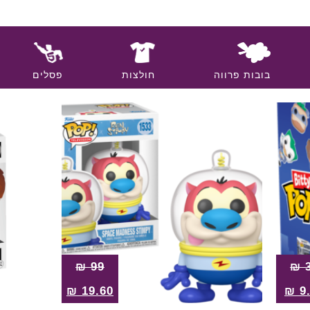
בובות פרווה
חולצות
פסלים
₪
99
₪
₪
19.60
₪
9