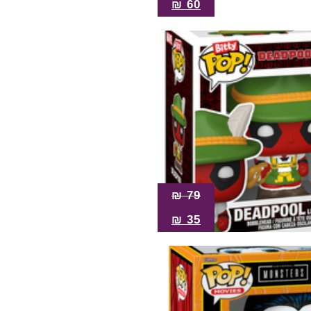
₪
60
₪
79
₪
35