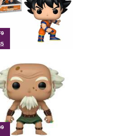
79
35
99