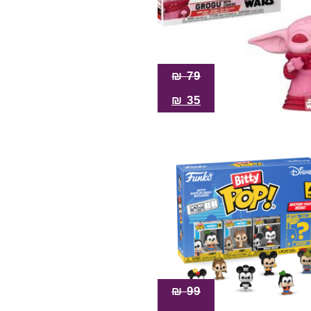
₪
79
₪
35
₪
99