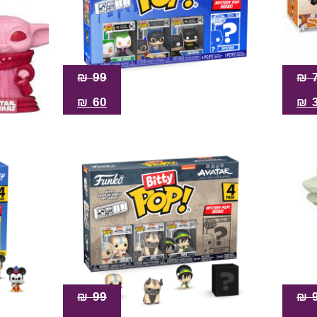
₪
99
₪
₪
60
₪
₪
99
₪