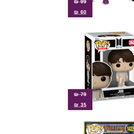
₪
99
₪
60
₪
79
₪
35