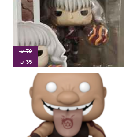
₪
79
₪
35