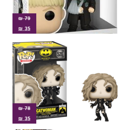
₪
79
₪
35
₪
78
₪
35