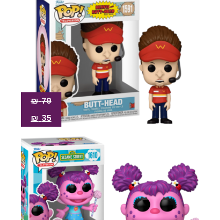
₪
79
₪
35