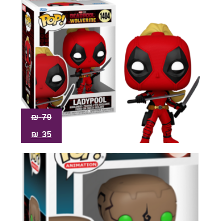
₪
79
₪
35