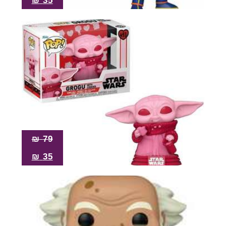
₪
35
₪
79
₪
35