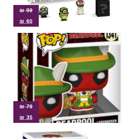
₪
99
₪
60
₪
79
₪
35