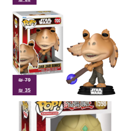
₪
79
₪
35