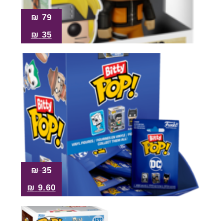
₪
79
₪
35
₪
35
₪
9.60