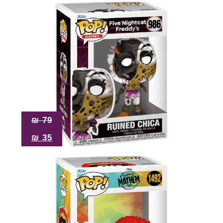
₪
79
₪
35