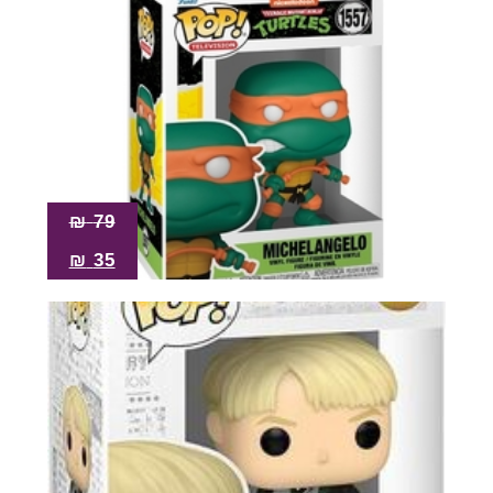
₪
79
₪
35