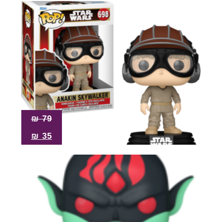
₪
79
₪
35