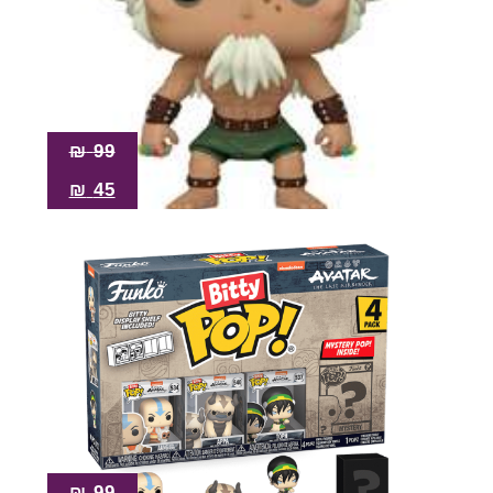
₪
99
₪
45
₪
99