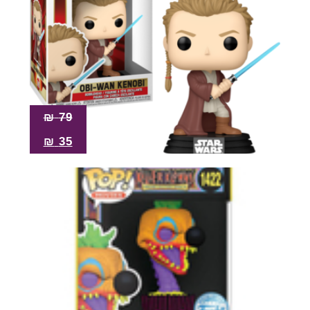
₪
79
₪
35