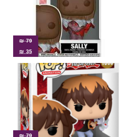
₪
79
₪
35
₪
79