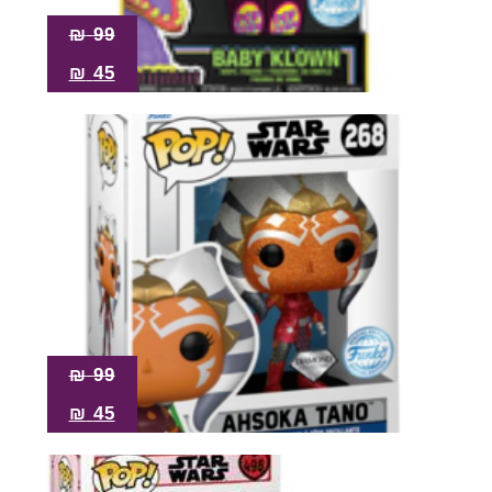
₪
99
₪
45
₪
99
₪
45