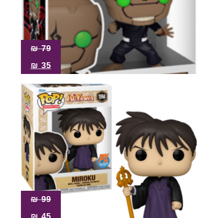
₪
79
₪
35
₪
99
₪
45