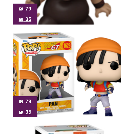
₪
79
₪
35
₪
79
₪
35