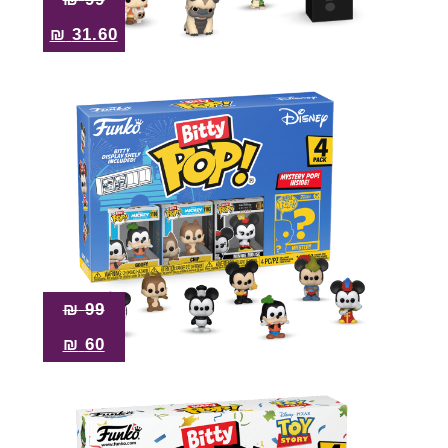
₪
31.60
₪
99
₪
60