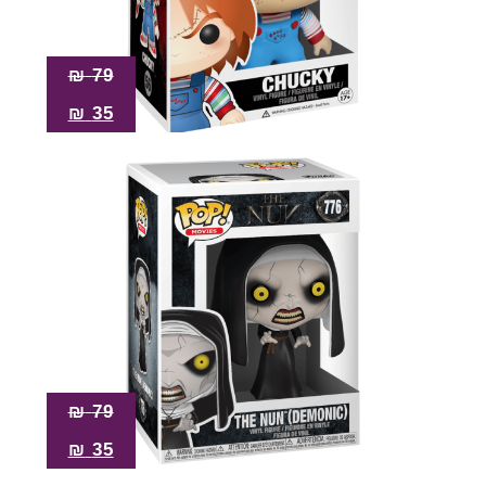
₪
79
₪
35
₪
79
₪
35