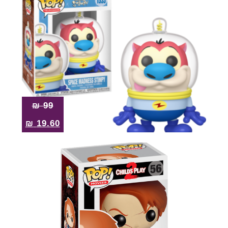
₪
99
₪
19.60