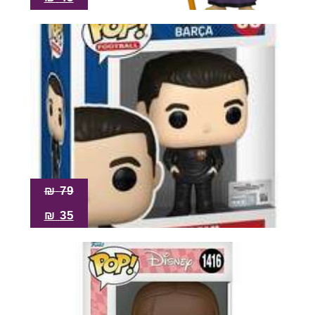
₪
79
₪
35