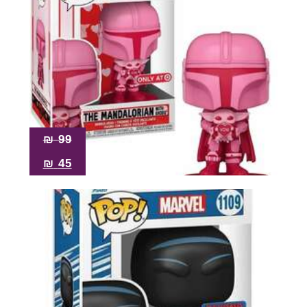
₪
99
₪
45