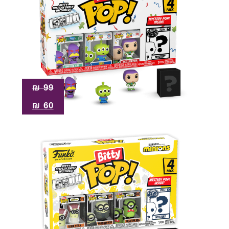
₪
99
₪
60