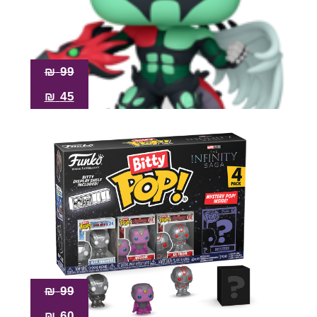
₪
99
₪
45
₪
99
₪
60