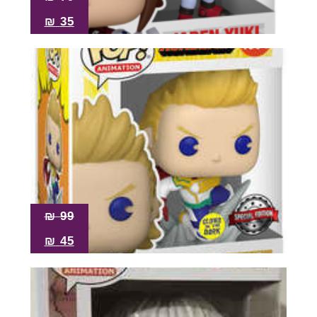
₪
35
₪
99
₪
45