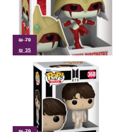
₪
79
₪
35
₪
79