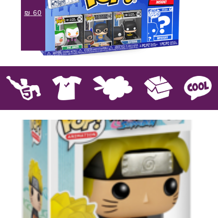
₪
60
קוול
אספנות
בובות פרווה
חולצות
פסלים
Pop!
מבצע