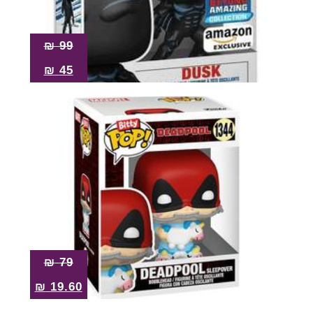
₪
99
₪
45
₪
79
₪
19.60