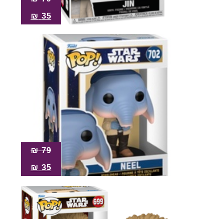
₪
35
₪
79
₪
35