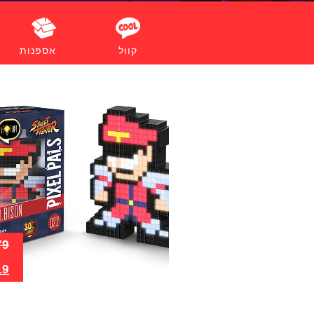
קוול
אספנות
79
19