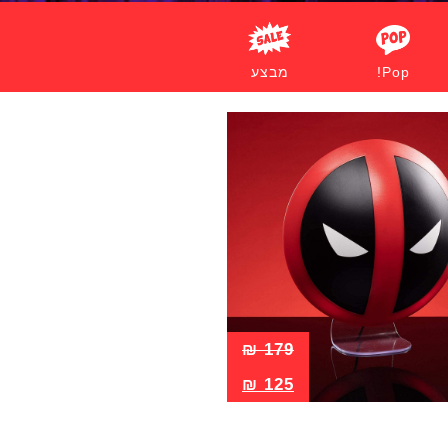
Pop!
מבצע
₪
179
₪
125