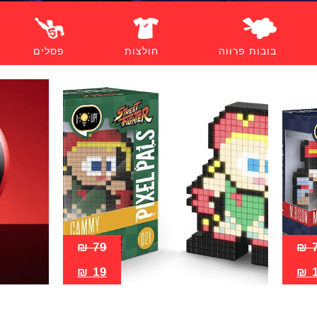
בובות פרווה
חולצות
פסלים
₪
79
₪
₪
19
₪