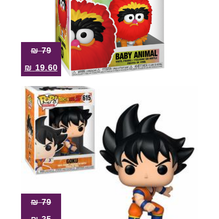
₪
79
₪
19.60
₪
79