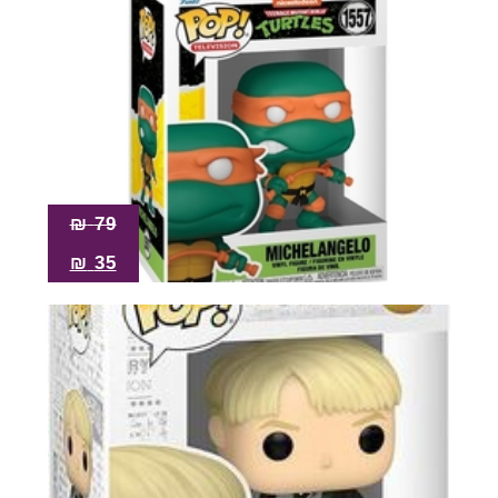
₪
79
₪
35