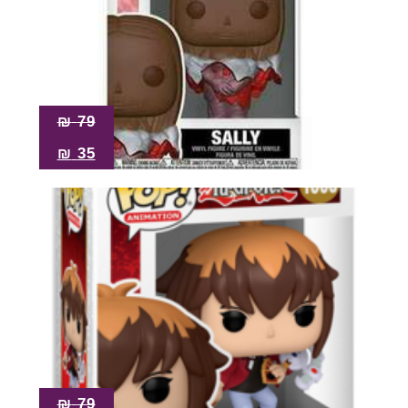
₪
79
₪
35
₪
79