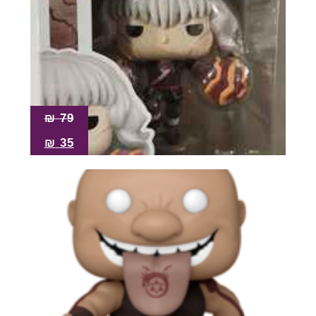
₪
79
₪
35