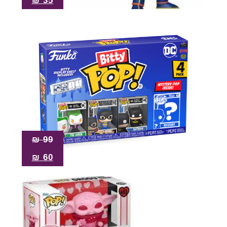
₪
35
₪
99
₪
60