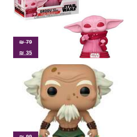
₪
79
₪
35
₪
99