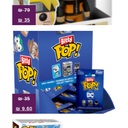
₪
79
₪
35
₪
35
₪
9.60