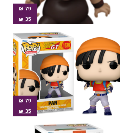
₪
79
₪
35
₪
79
₪
35