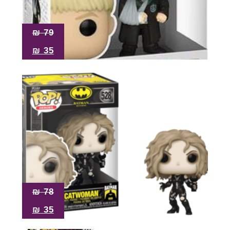
₪
79
₪
35
₪
78
₪
35