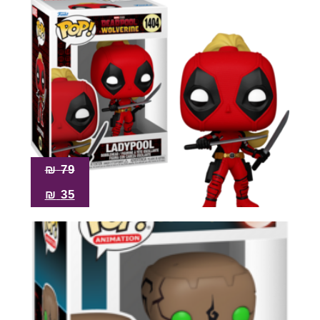
₪
79
₪
35