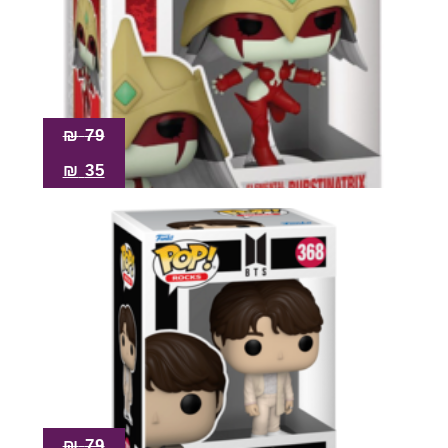
₪
79
₪
35
₪
79