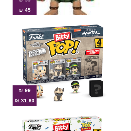
₪
45
₪
99
₪
31.60