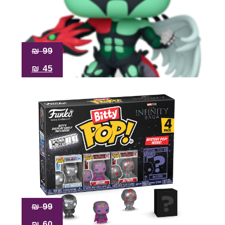
₪
99
₪
45
₪
99
₪
60