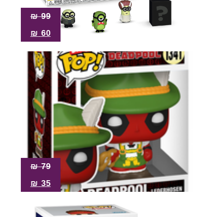
₪
99
₪
60
₪
79
₪
35