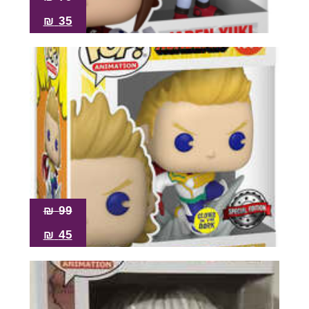
₪
35
₪
99
₪
45