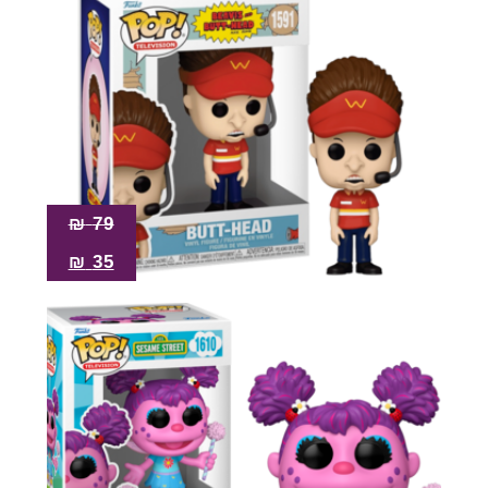
₪
79
₪
35