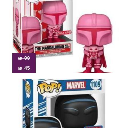
₪
99
₪
45