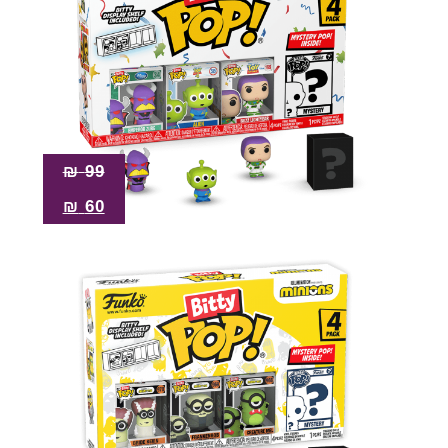
₪
99
₪
60