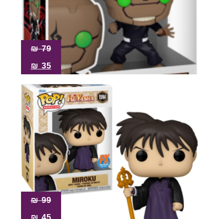
₪
79
₪
35
₪
99
₪
45