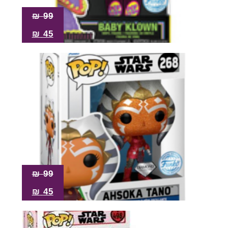
₪
99
₪
45
₪
99
₪
45