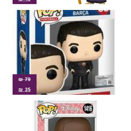
₪
79
₪
35