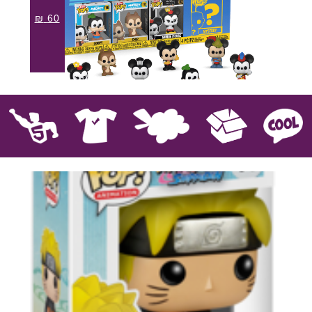
₪
60
קוול
אספנות
בובות פרווה
חולצות
פסלים
Pop!
מבצע