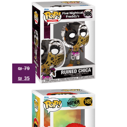
₪
79
₪
35