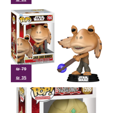
₪
79
₪
35