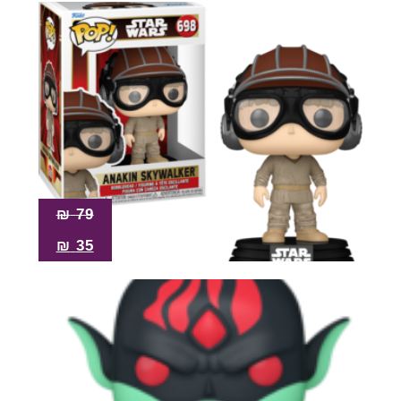
₪
79
₪
35