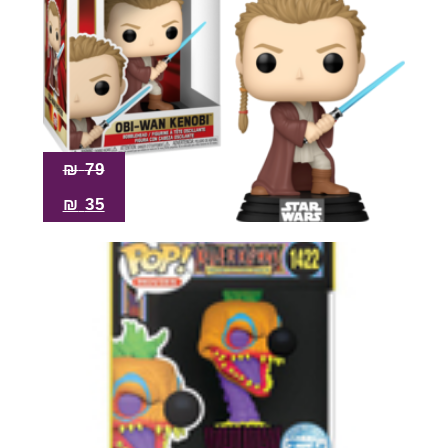
₪
79
₪
35