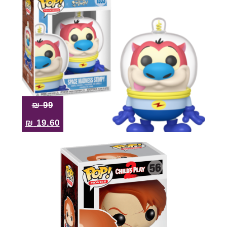
₪
99
₪
19.60