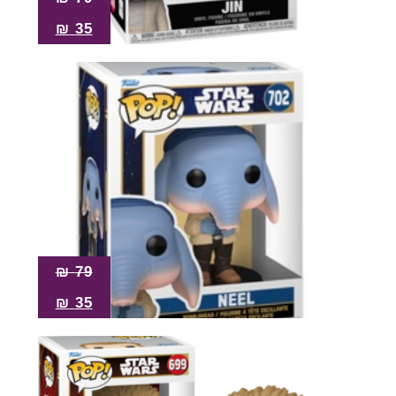
₪
35
₪
79
₪
35