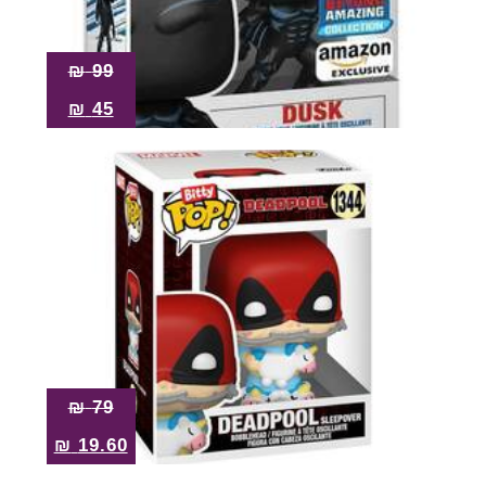
₪
99
₪
45
₪
79
₪
19.60