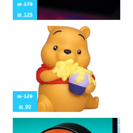
₪
179
₪
125
₪
129
₪
90