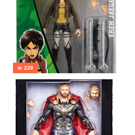
₪
229