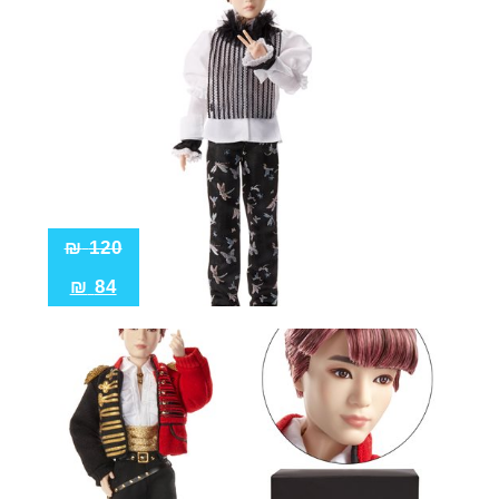
₪
120
₪
84