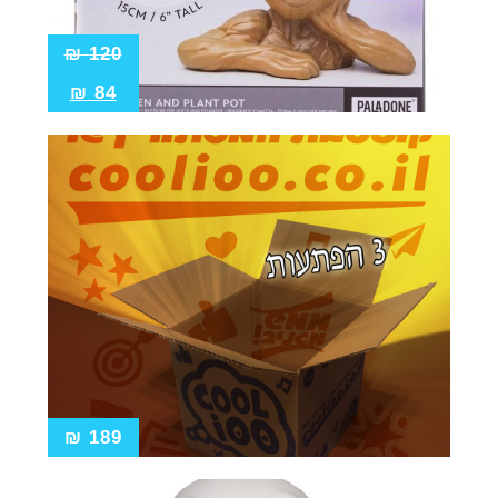
₪
120
₪
84
₪
189