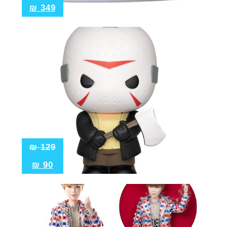
₪
349
₪
129
₪
90