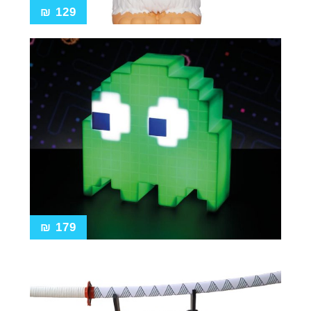
₪
129
₪
179