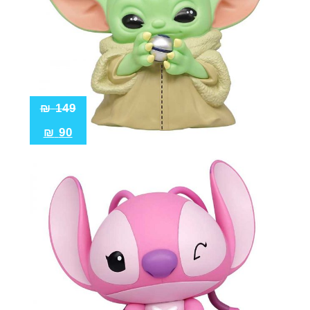
₪
149
₪
90