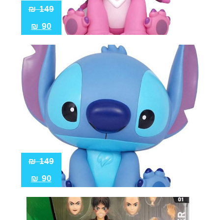
₪
149
₪
90
₪
149
₪
90