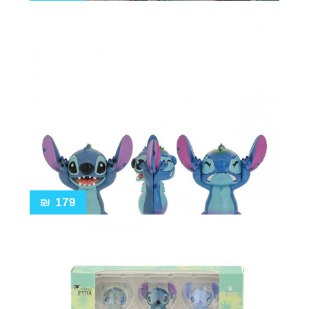
₪
179