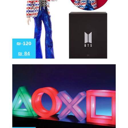
₪
120
₪
84