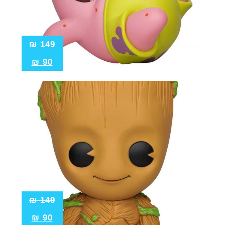
₪
149
₪
90
₪
149
₪
90