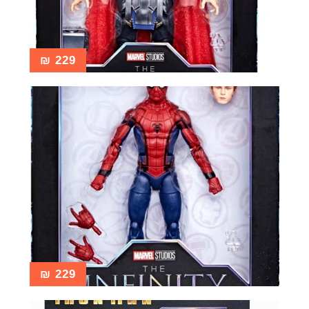
₪
229
₪
229