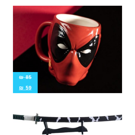
₪
85
₪
59