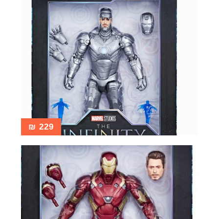
₪
229