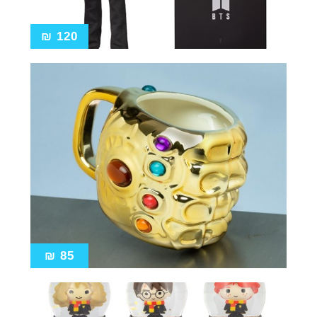
₪
120
₪
85