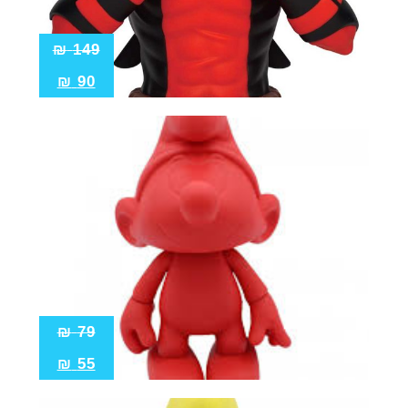
₪
149
₪
90
₪
79
₪
55