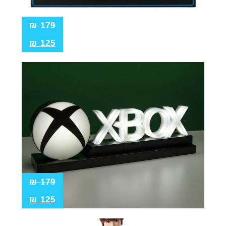
₪
179
₪
125
₪
179
₪
125