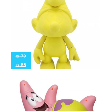
₪
79
₪
55