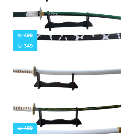
₪
499
₪
349
₪
499