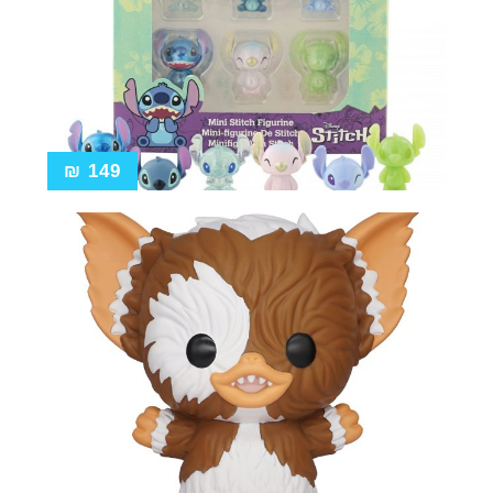
₪
149