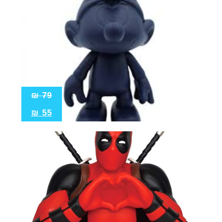
₪
79
₪
55