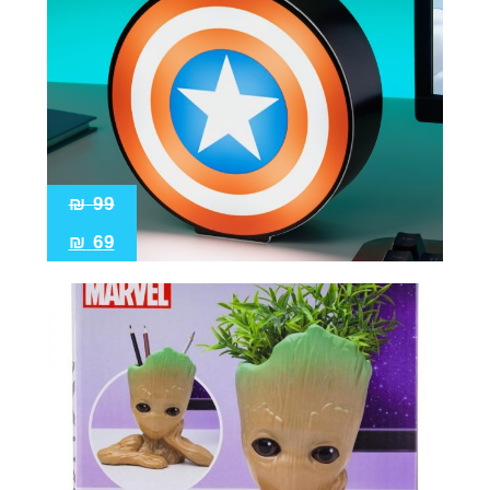
₪
99
₪
69