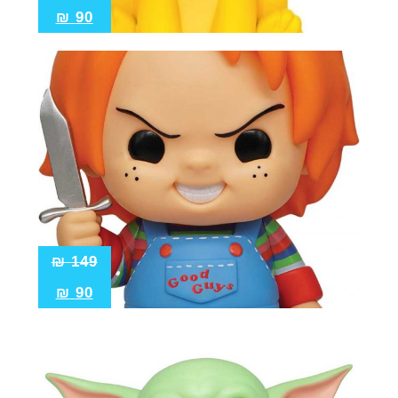
₪
90
₪
149
₪
90