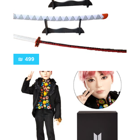
₪
499