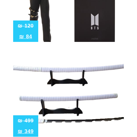
₪
120
₪
84
₪
499
₪
349