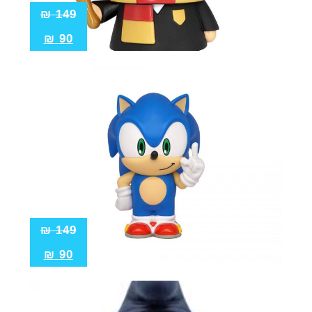
₪
149
₪
90
₪
149
₪
90