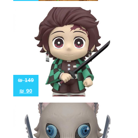
₪
149
₪
90