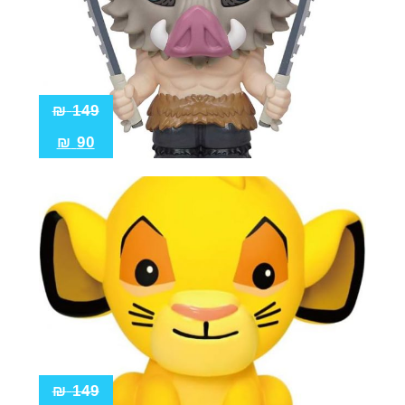
₪
149
₪
90
₪
149