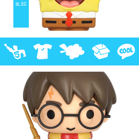
₪
90
קוול
אספנות
בובות פרווה
חולצות
פסלים
Pop!
מבצע