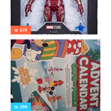
₪
229
₪
199