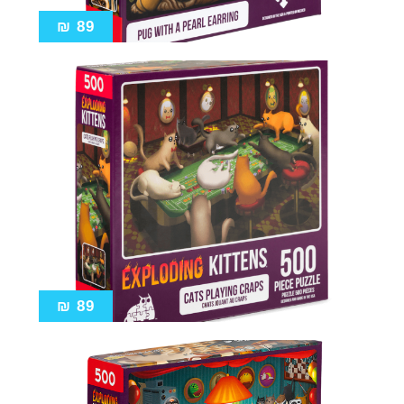
₪
89
₪
89