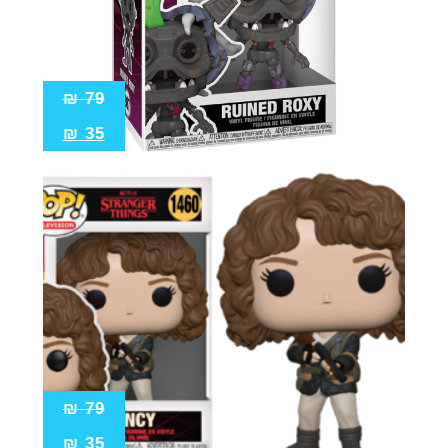
Pop!
מבצע
₪
79
₪
35
₪
79
₪
35