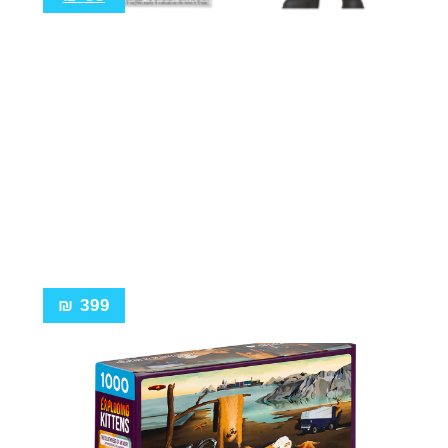
₪
399