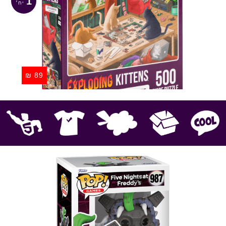
1
₪
89
קוול
אספנות
בובות פרווה
חולצות
פסלים