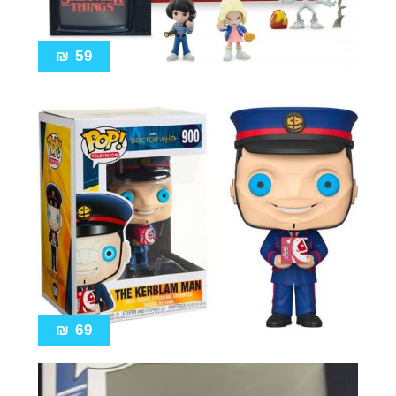
₪
59
₪
69