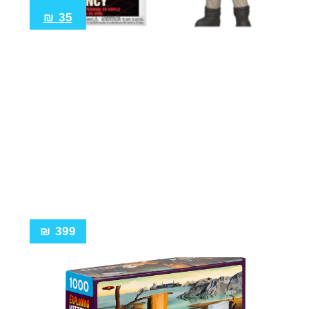
₪
35
₪
399