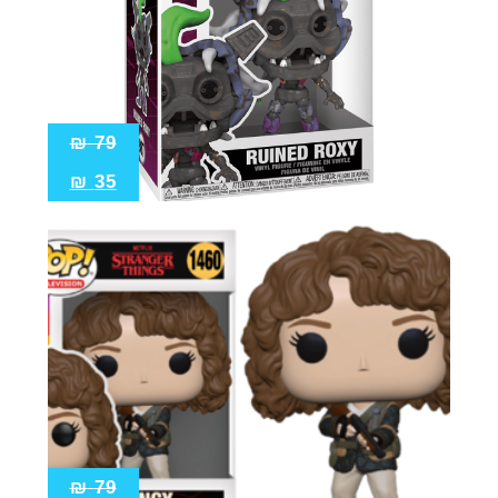
Pop!
מבצע
₪
79
₪
35
₪
79