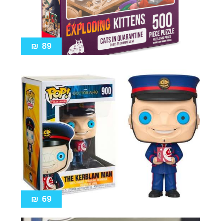
₪
89
₪
69