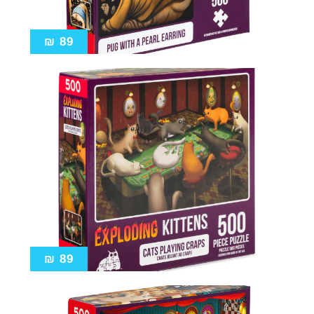
₪
89
₪
89