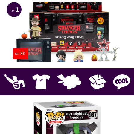
1
₪
59
קוול
אספנות
בובות פרווה
חולצות
פסלים