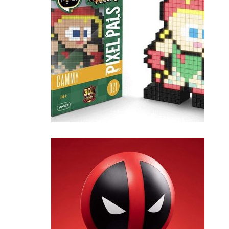
מבצע!
מנורת PIXAL PALS – CAMY
79
₪
19
₪
הוסף לסל