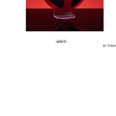
מבצע!
מנורת דדפול
179
₪
125
₪
הוסף לסל
חפש:
עמודים
Cart
Collection
COOL
COOL
furdoll
Home
LAPMS
My Account
Office
Pop!
Sale
shirts
Shop
statues
אודות
דפדפן לא נתמך
עמוד הבית
עמוד רכישה
רשימת משאלות