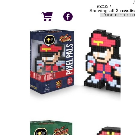
/
עמוד הבית
/ מבצע
מבצע
Showing all 3 results
מבצע!
מנורת M. BISON – PIXAL PALS
79
₪
19
₪
הוסף לסל