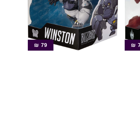
₪
79
₪