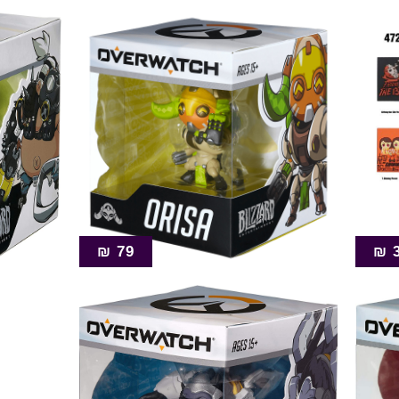
₪
79
₪