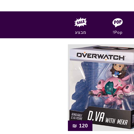
Pop!
מבצע
₪
120