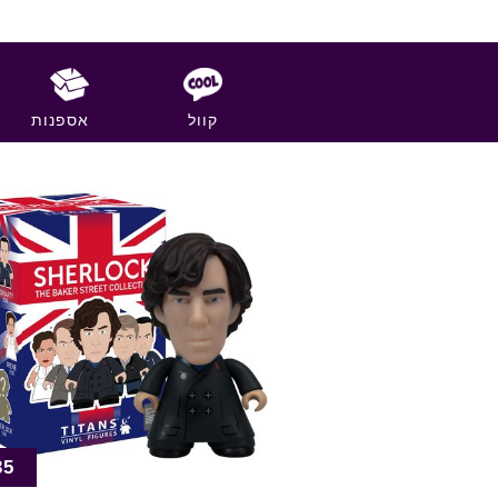
קוול
אספנות
35