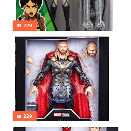
₪
229
₪
229