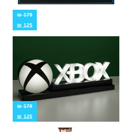
₪
179
₪
125
₪
179
₪
125