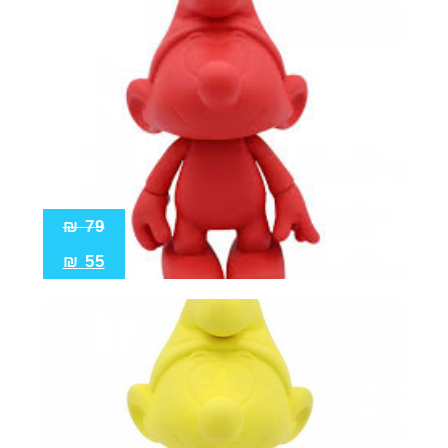
₪
79
₪
55