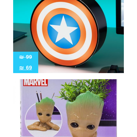
₪
99
₪
69