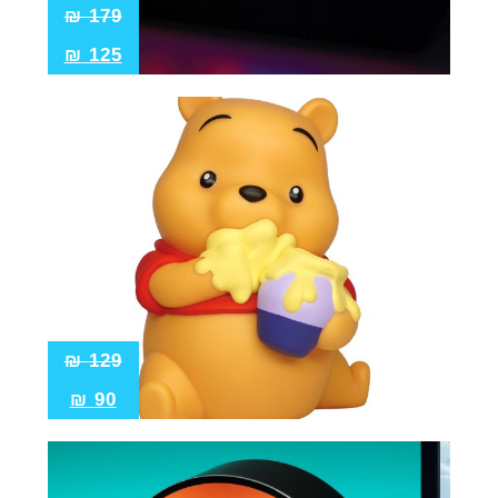
₪
179
₪
125
₪
129
₪
90