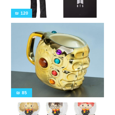
₪
120
₪
85