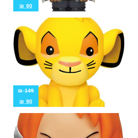
₪
90
₪
149
₪
90