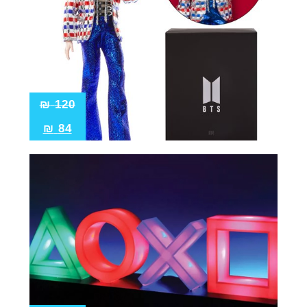
₪
120
₪
84