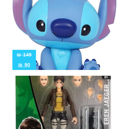
₪
149
₪
90