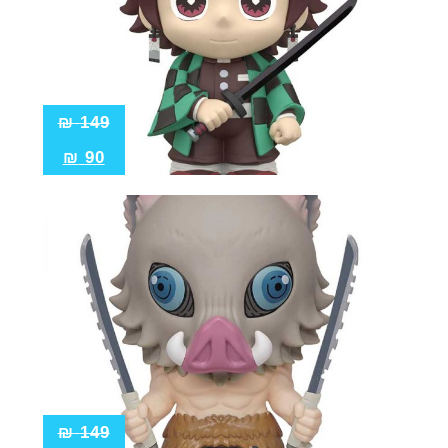
₪
149
₪
90
₪
149