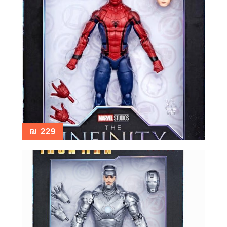
₪
229