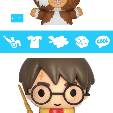
₪
129
קוול
אספנות
בובות פרווה
חולצות
פסלים
Pop!
מבצע