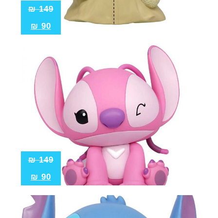
₪
149
₪
90
₪
149
₪
90