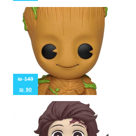
₪
149
₪
90