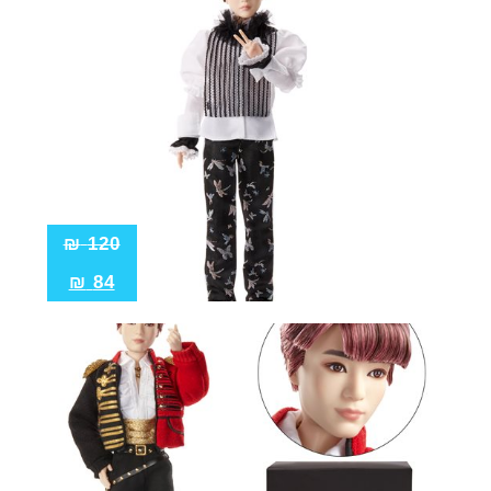
₪
120
₪
84