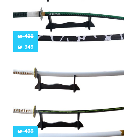
₪
499
₪
349
₪
499