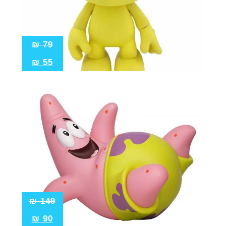
₪
79
₪
55
₪
149
₪
90