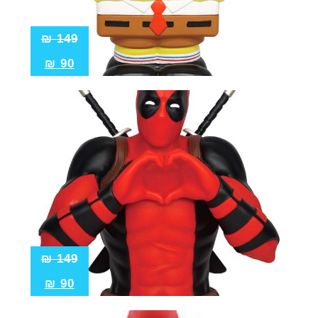
₪
149
₪
90
₪
149
₪
90