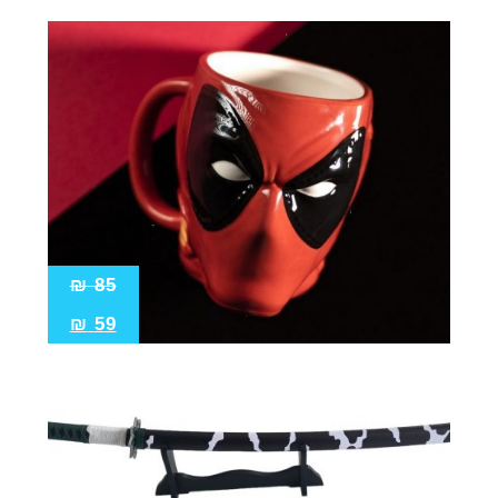
₪
85
₪
59