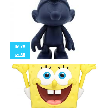
₪
79
₪
55