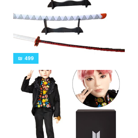
₪
499