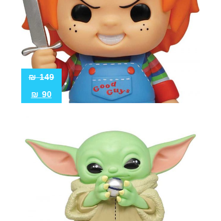
₪
149
₪
90