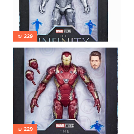
₪
229
₪
229