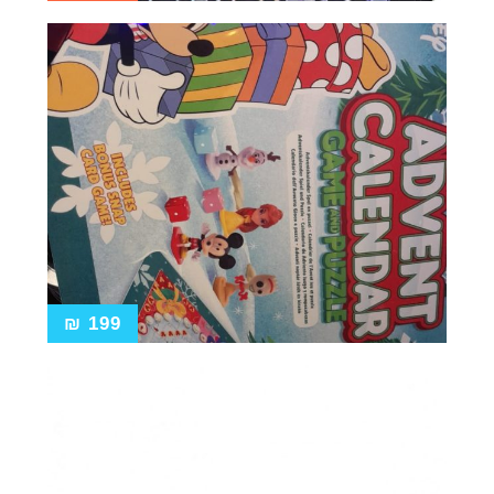
₪
199