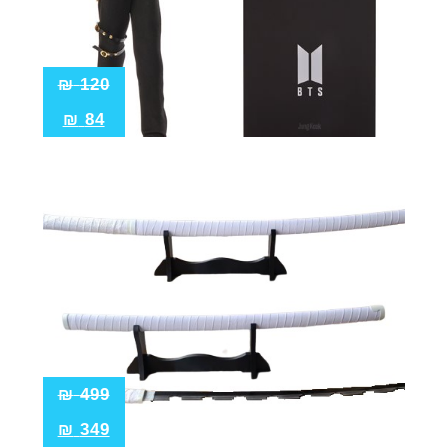
₪
120
₪
84
₪
499
₪
349