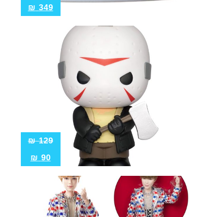
₪
349
₪
129
₪
90