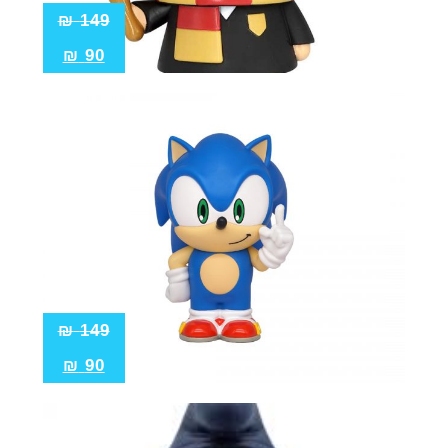
₪
149
₪
90
₪
149
₪
90