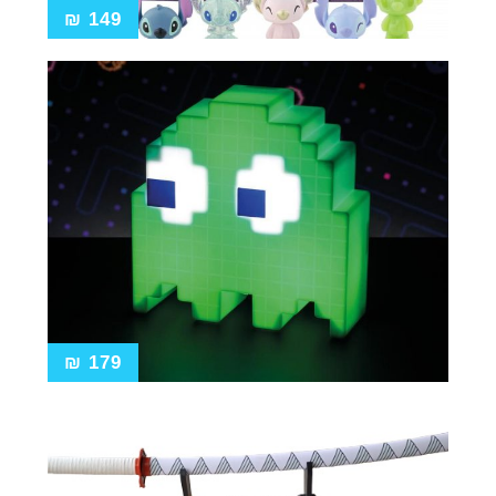
₪
149
₪
179