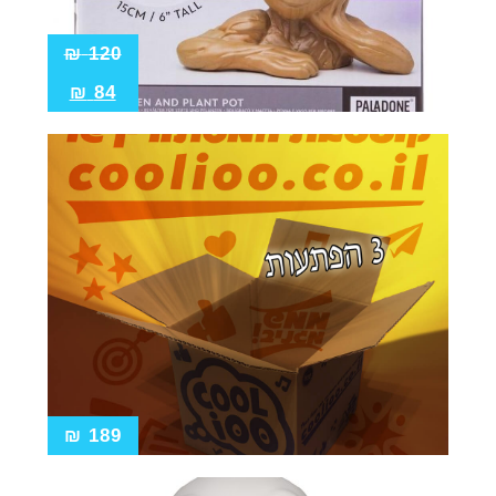
₪
120
₪
84
₪
189