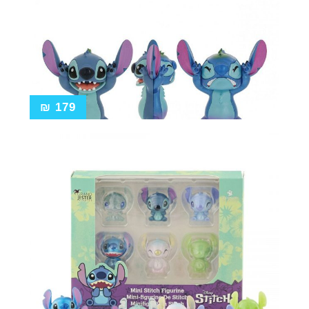
₪
179