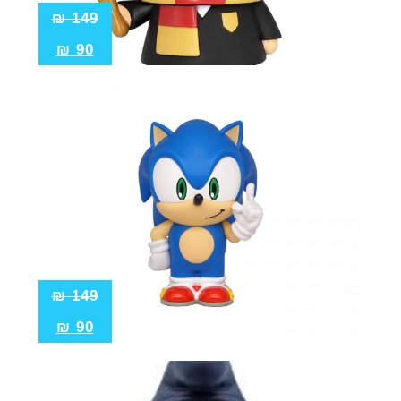
₪
149
₪
90
₪
149
₪
90