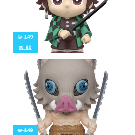
₪
149
₪
90
₪
149