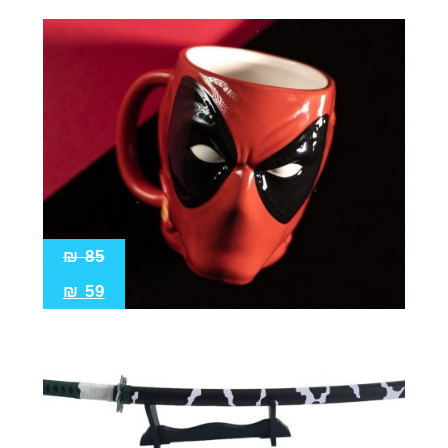
₪
85
₪
59