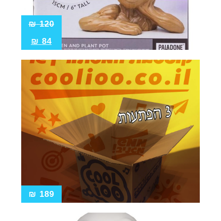
₪
120
₪
84
₪
189