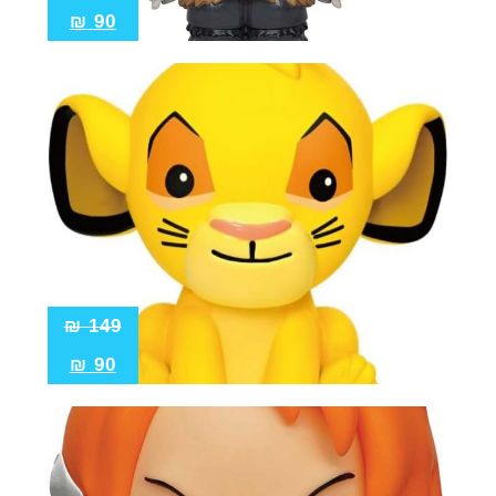
₪
90
₪
149
₪
90