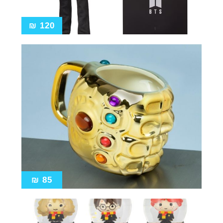
₪
120
₪
85