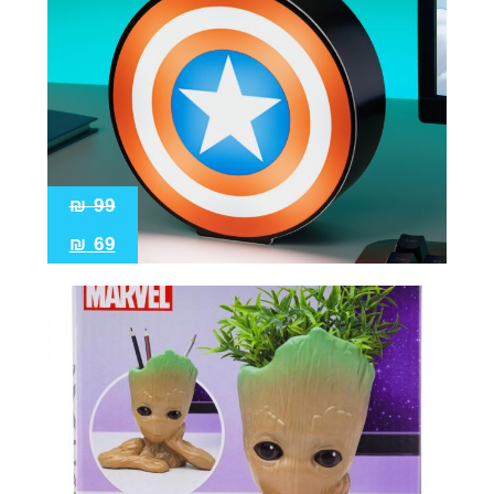
₪
99
₪
69