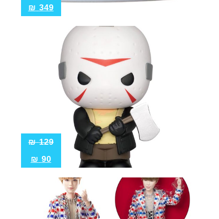
₪
349
₪
129
₪
90