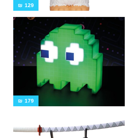
₪
129
₪
179