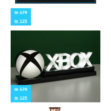
₪
179
₪
125
₪
179
₪
125