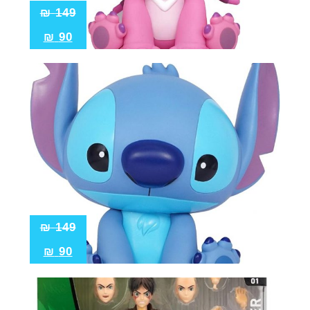
₪
149
₪
90
₪
149
₪
90