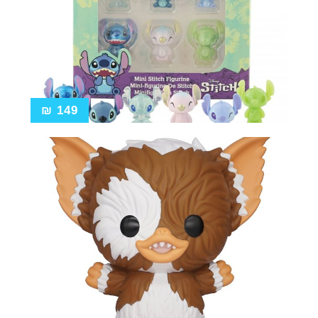
₪
149