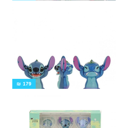
₪
179