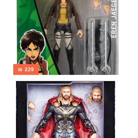
₪
229