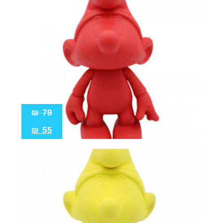
₪
79
₪
55