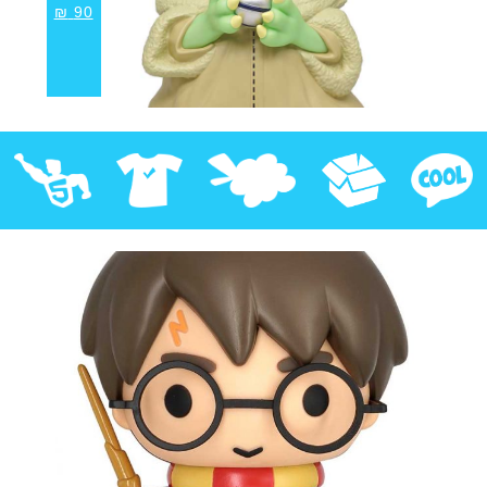
₪
90
קוול
אספנות
בובות פרווה
חולצות
פסלים
Pop!
מבצע