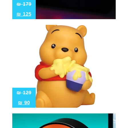
₪
179
₪
125
₪
129
₪
90