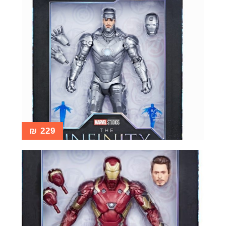
₪
229