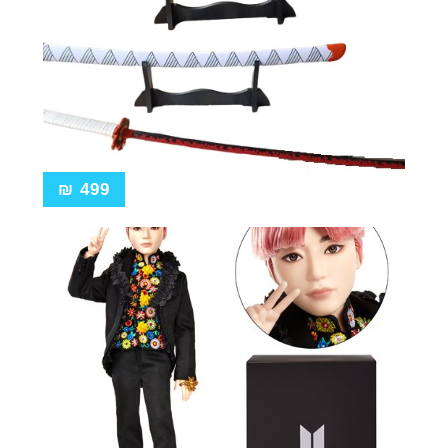
₪
499