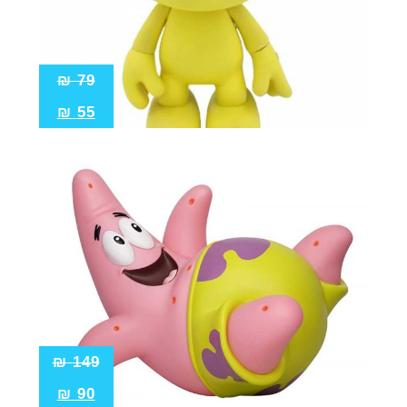
₪
79
₪
55
₪
149
₪
90