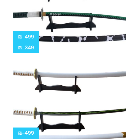
₪
499
₪
349
₪
499