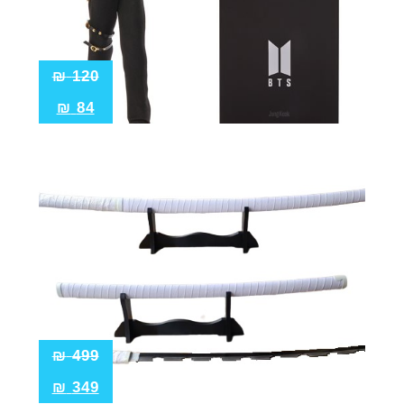
₪
120
₪
84
₪
499
₪
349