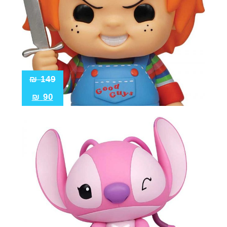
₪
149
₪
90