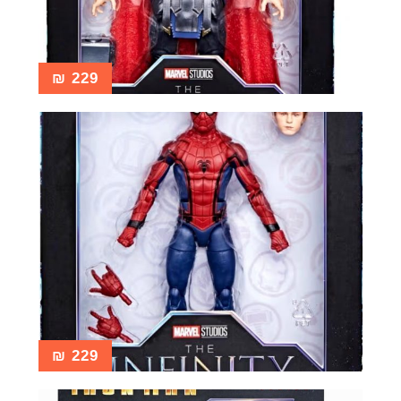
₪
229
₪
229