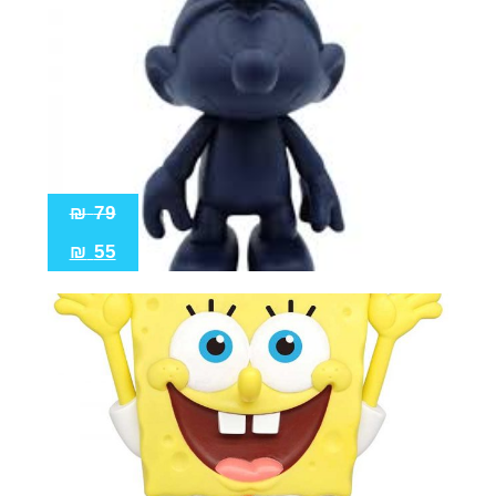
₪
79
₪
55