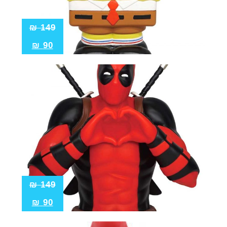
₪
149
₪
90
₪
149
₪
90