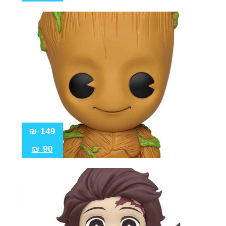
₪
149
₪
90