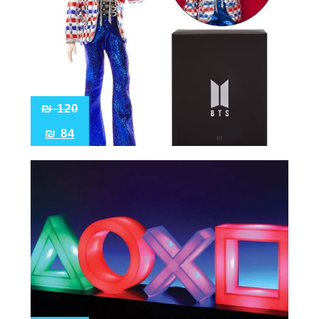
₪
120
₪
84