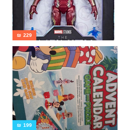
₪
229
₪
199