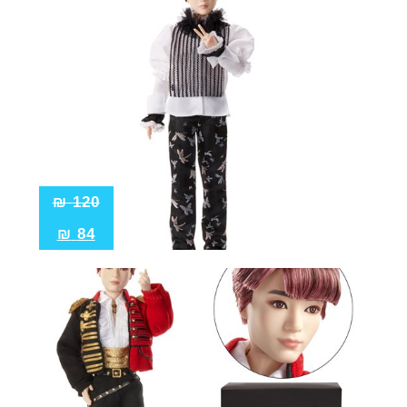
₪
120
₪
84