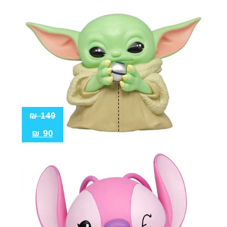
₪
149
₪
90