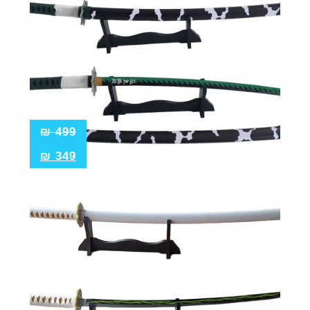
₪
499
₪
349