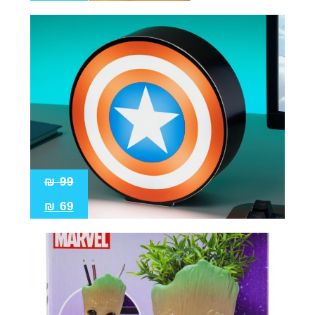
₪
99
₪
69