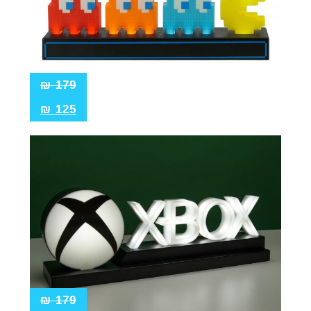
₪
179
₪
125
₪
179