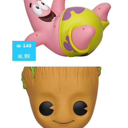
₪
149
₪
90