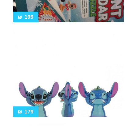
₪
199
₪
179