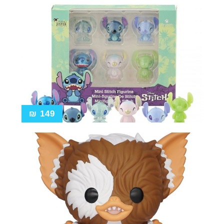
₪
149