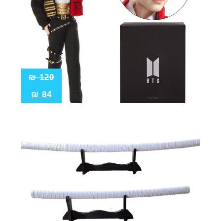
₪
120
₪
84