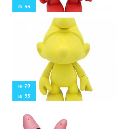
₪
55
₪
79
₪
55