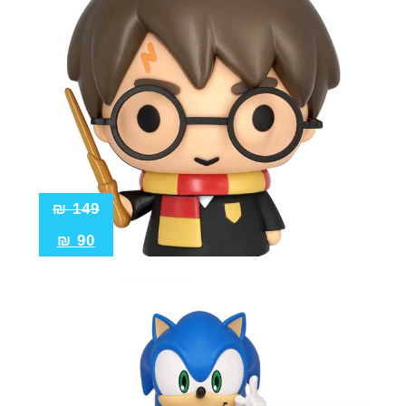
קוול
אספנות
בובות פרווה
חולצות
פסלים
Pop!
מבצע
₪
149
₪
90