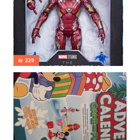
₪
229