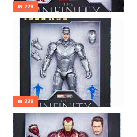
₪
229
₪
229