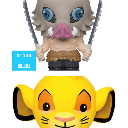
₪
149
₪
90