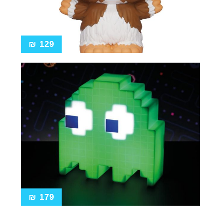
₪
129
₪
179