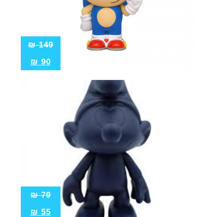
₪
149
₪
90
₪
79
₪
55