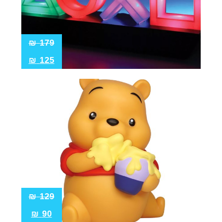
₪
179
₪
125
₪
129
₪
90