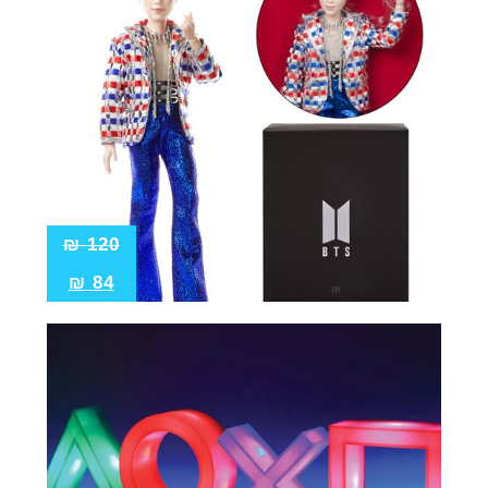
₪
120
₪
84