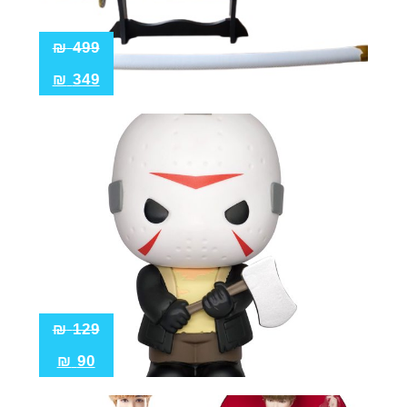
₪
499
₪
349
₪
129
₪
90