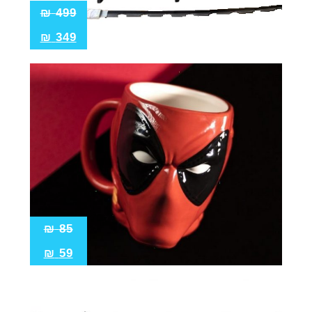
₪
499
₪
349
₪
85
₪
59