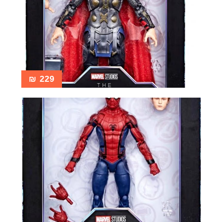
₪
229