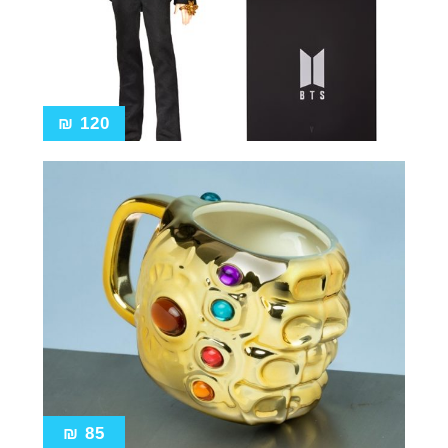
₪
120
₪
85