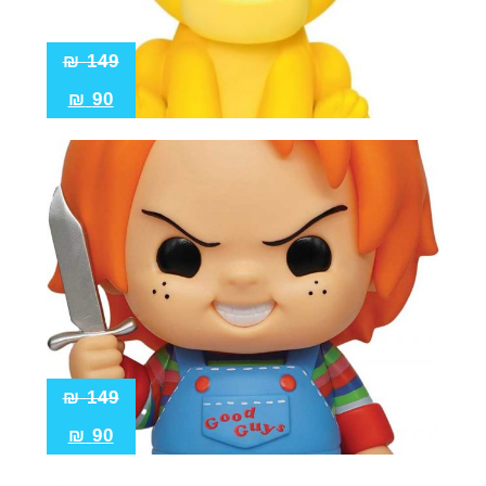
₪
149
₪
90
₪
149
₪
90