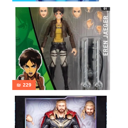
₪
229