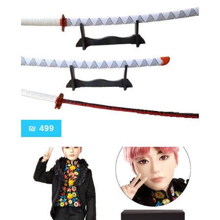
₪
499