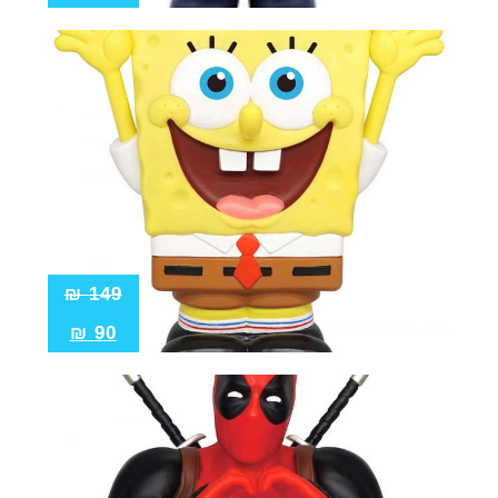
₪
149
₪
90