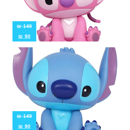
₪
149
₪
90
₪
149
₪
90