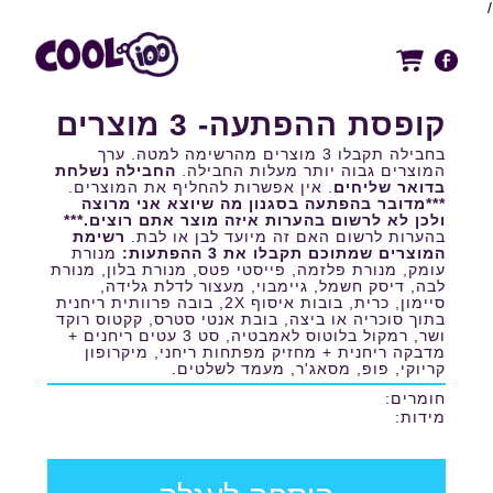
/
קופסת ההפתעה- 3 מוצרים
בחבילה תקבלו 3 מוצרים מהרשימה למטה. ערך
המוצרים גבוה יותר מעלות החבילה.
החבילה נשלחת
בדואר שליחים
. אין אפשרות להחליף את המוצרים.
***מדובר בהפתעה בסגנון מה שיוצא אני מרוצה
ולכן לא לרשום בהערות איזה מוצר אתם רוצים.***
בהערות לרשום האם זה מיועד לבן או לבת.
רשימת
המוצרים שמתוכם תקבלו את 3 ההפתעות:
מנורת
עומק, מנורת פלזמה, פייסטי פטס, מנורת בלון, מנורת
לבה, דיסק חשמל, גיימבוי, מעצור לדלת גלידה,
סיימון, כרית, בובות איסוף 2X, בובה פרוותית ריחנית
בתוך סוכריה או ביצה, בובת אנטי סטרס, קקטוס רוקד
ושר, רמקול בלוטוס לאמבטיה, סט 3 עטים ריחנים +
מדבקה ריחנית + מחזיק מפתחות ריחני, מיקרופון
קריוקי, פופ, מסאג'ר, מעמד לשלטים.
חומרים:
מידות: