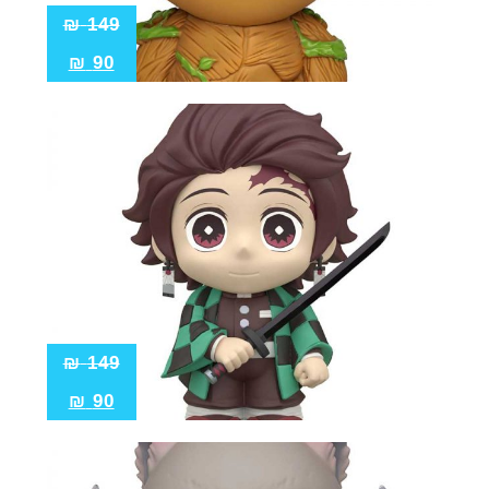
₪
149
₪
90
₪
149
₪
90