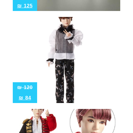
₪
125
₪
120
₪
84