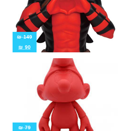
₪
149
₪
90
₪
79