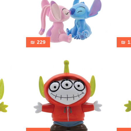
₪
229
₪
1