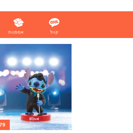
קוול
אספנות
79