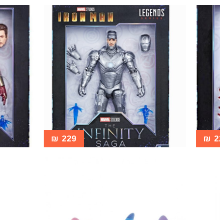
₪
229
₪
2