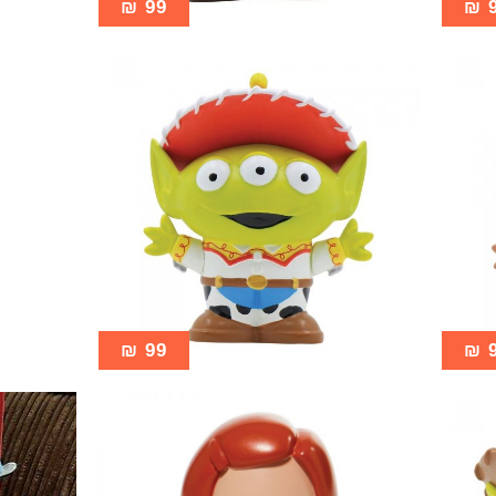
₪
99
₪
₪
99
₪