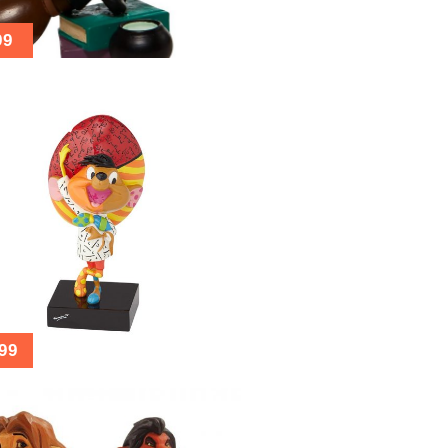
99
99