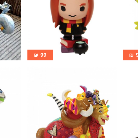
₪
99
₪