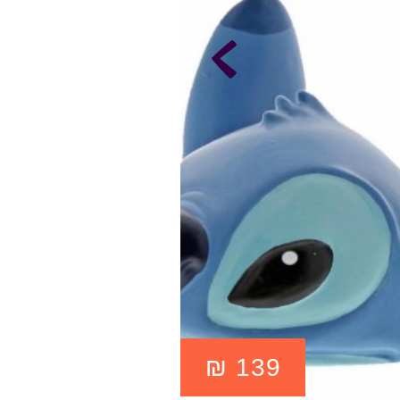
₪
139