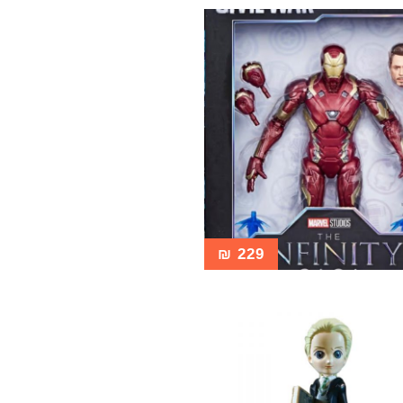
₪
229