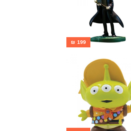
₪
199