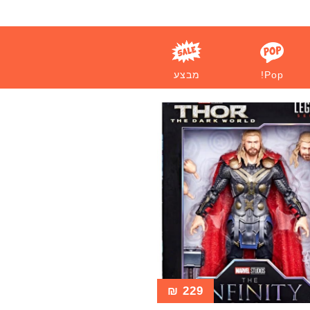
Pop!
מבצע
₪
229