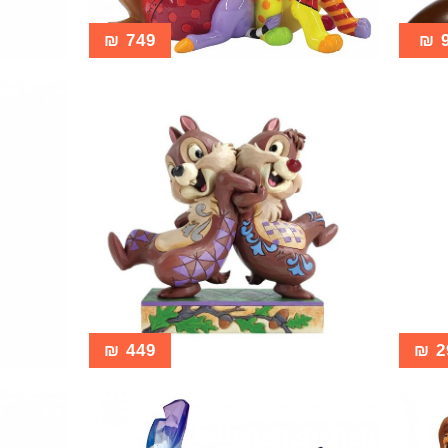
₪
749
₪
₪
449
₪
2