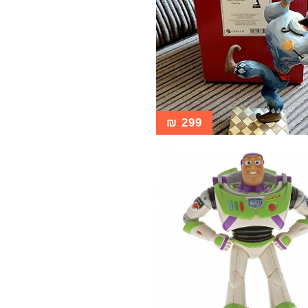
₪
299