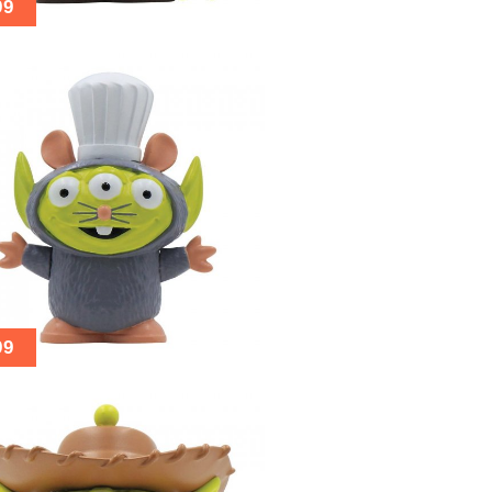
99
99