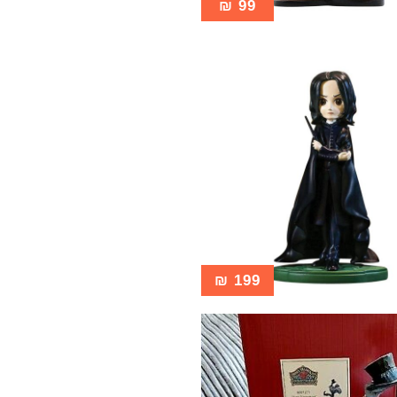
₪
99
₪
199