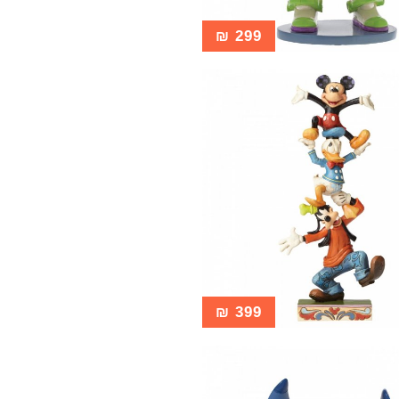
₪
299
₪
399