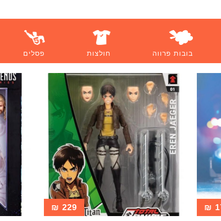
בובות פרווה
חולצות
פסלים
₪
229
₪
1