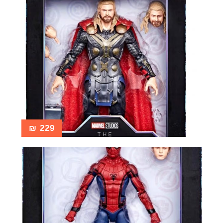
₪
229