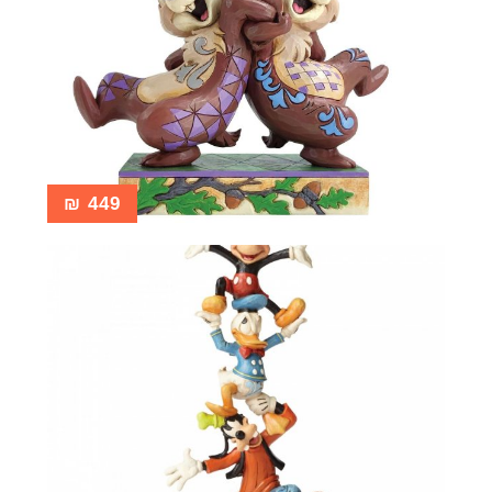
₪
449