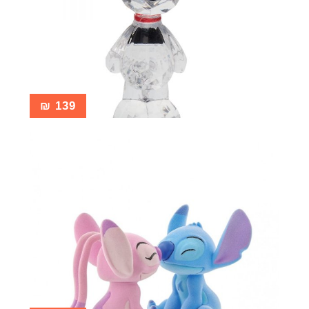
₪
139