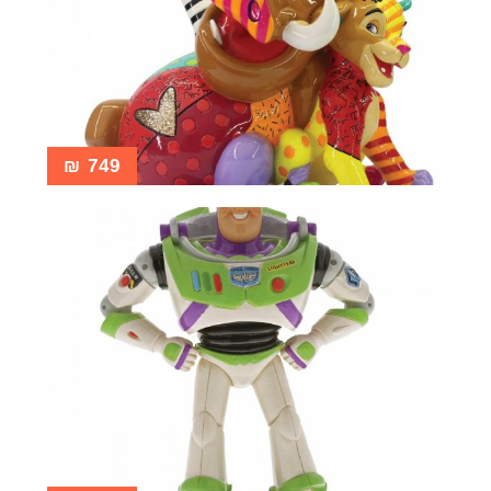
₪
749