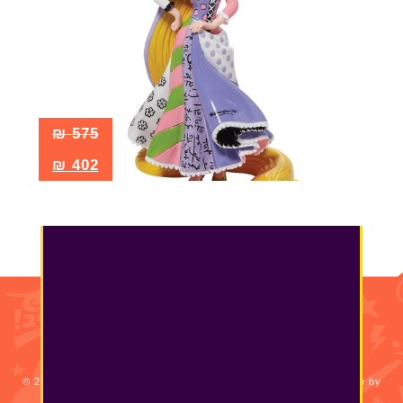
₪
575
₪
402
עמוד הבית
|
תקנון
|
אודות
|
צור קשר
|
מידע שימושי
© 2016 Coolioo All Rights Reserved. Crafted by DesignMe + Code by
brightly()