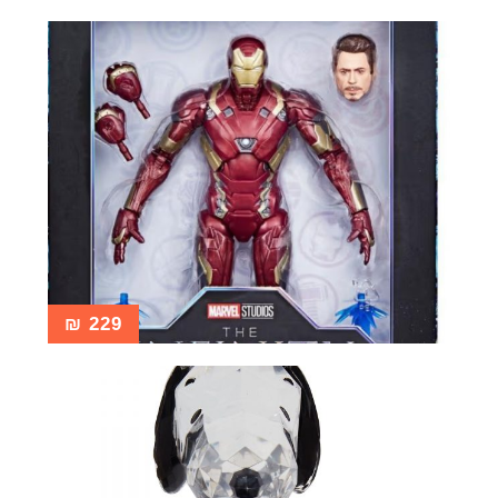
₪
229