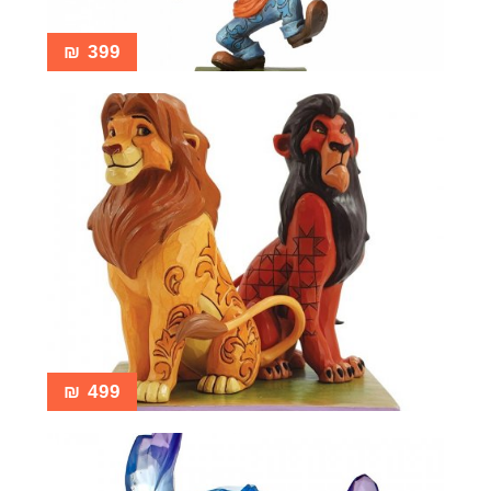
₪
399
₪
499