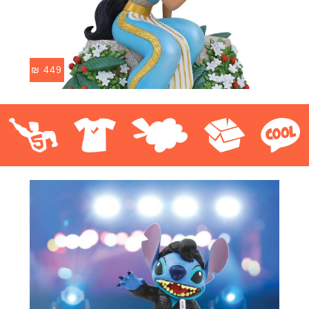
₪
449
קוול
אספנות
בובות פרווה
חולצות
פסלים
Pop!
מבצע