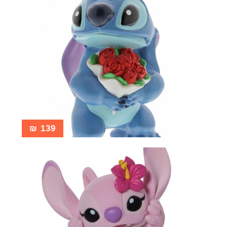
₪
139