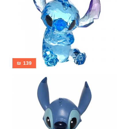
₪
139