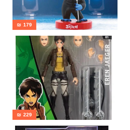
₪
179
₪
229