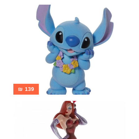
₪
139