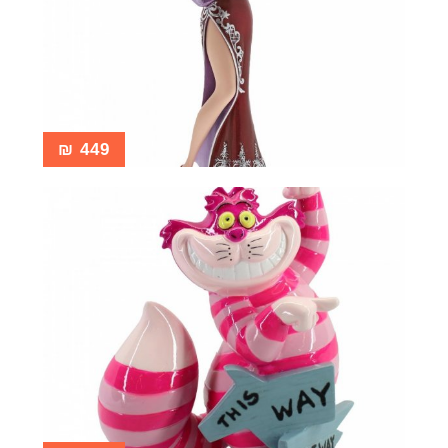
₪
449