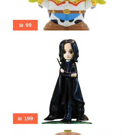
₪
99
₪
199