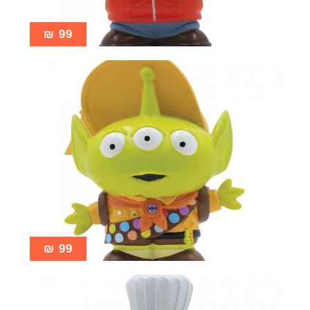
₪
99
₪
99