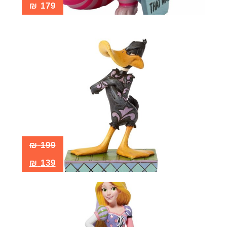
₪
179
₪
199
₪
139