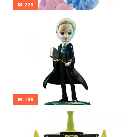
₪
229
₪
199