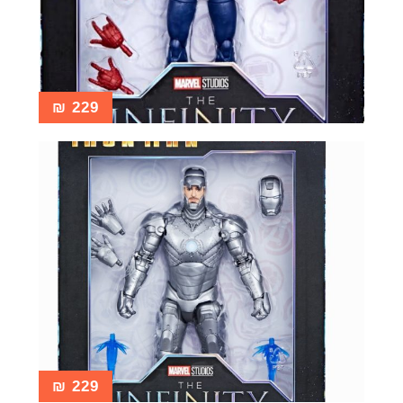
₪
229
₪
229