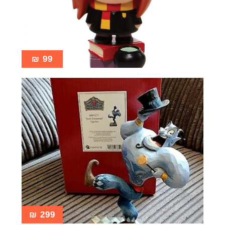
₪
99
₪
299