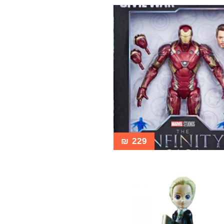
₪
229