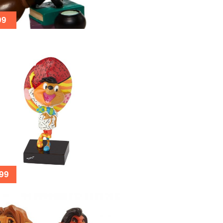
99
99