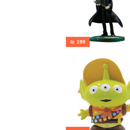
₪
199