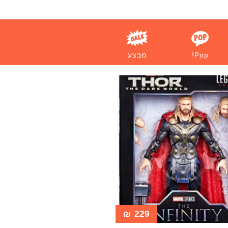
Pop!
מבצע
₪
229