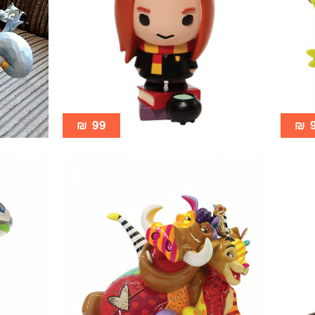
₪
99
₪