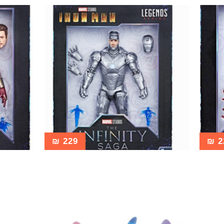
₪
229
₪
2