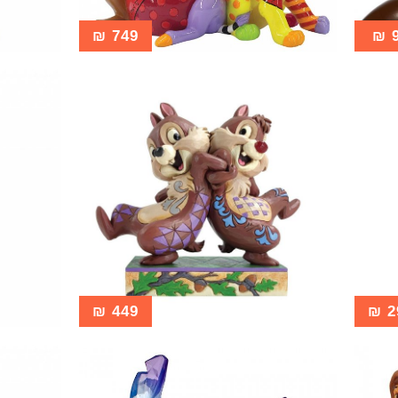
₪
749
₪
₪
449
₪
2