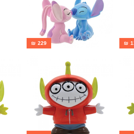
₪
229
₪
1