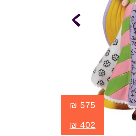
₪
575
₪
402