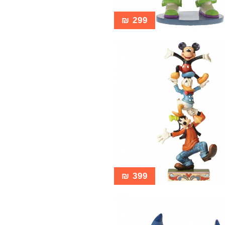
₪
299
₪
399