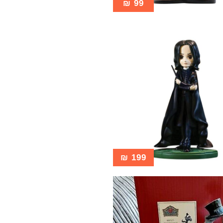
₪
99
₪
199