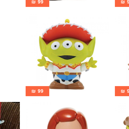
₪
99
₪
₪
99
₪