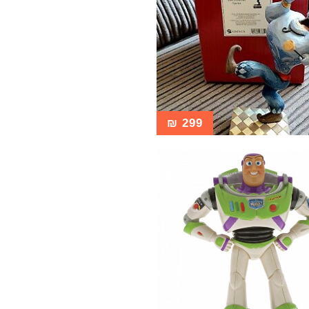
₪
299