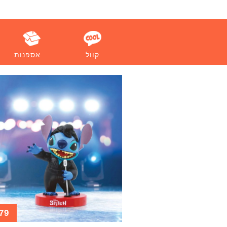
קוול
אספנות
79