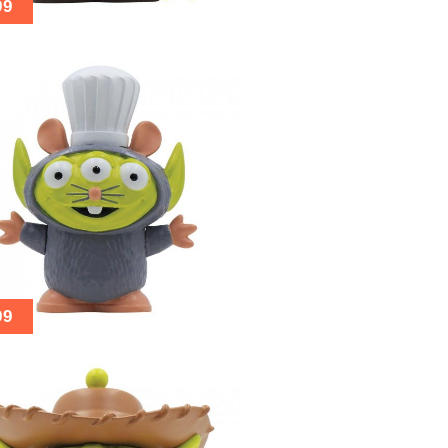
99
99