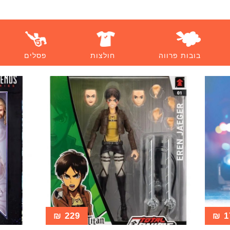
בובות פרווה
חולצות
פסלים
₪
229
₪
1