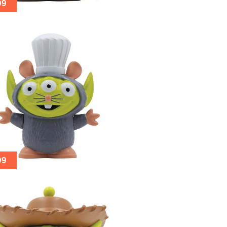
99
99