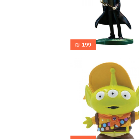
₪
199