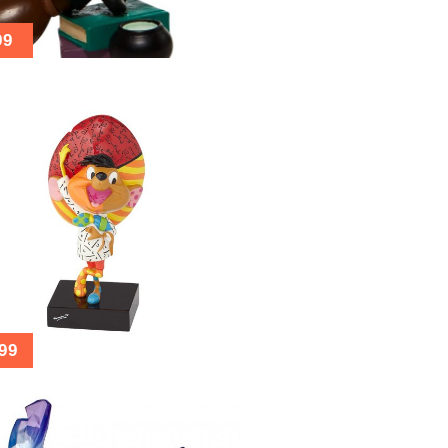
99
99