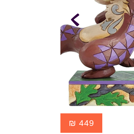
₪
449