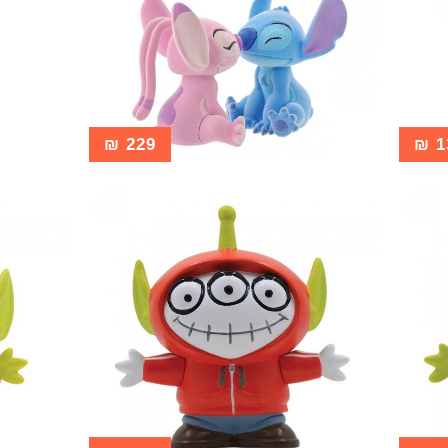
₪
229
₪
1