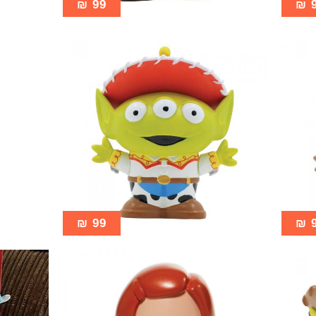
₪
99
₪
₪
99
₪