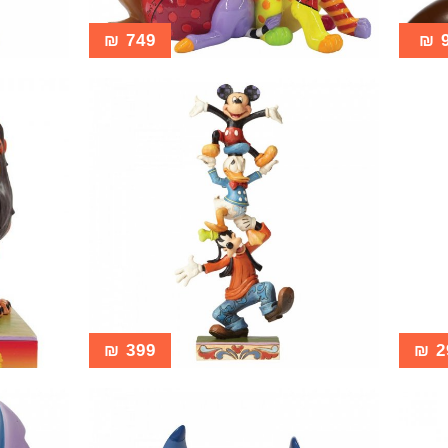
₪
749
₪
₪
399
₪
2