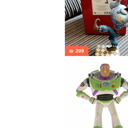
₪
299