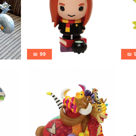
₪
99
₪