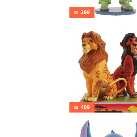
₪
299
₪
499