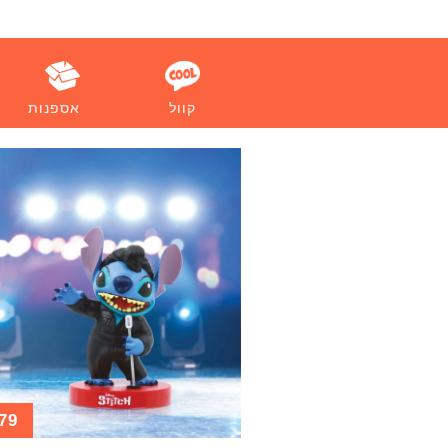
קוול
אספנות
79