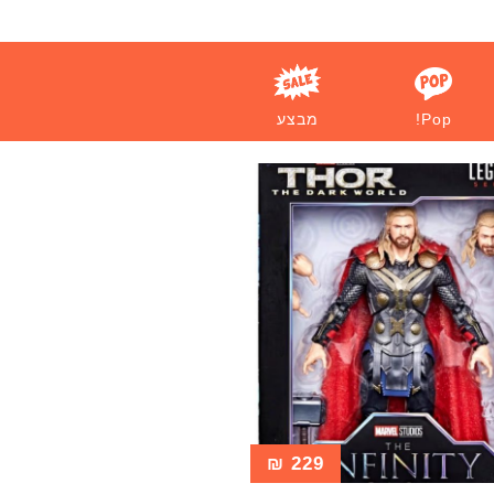
Pop!
מבצע
₪
229