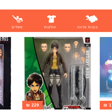
בובות פרווה
חולצות
פסלים
₪
229
₪
1