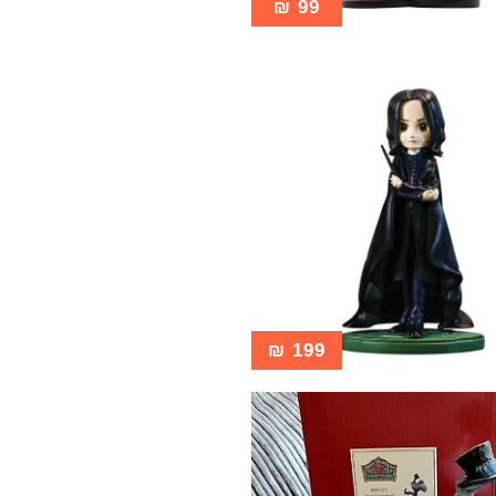
₪
99
₪
199