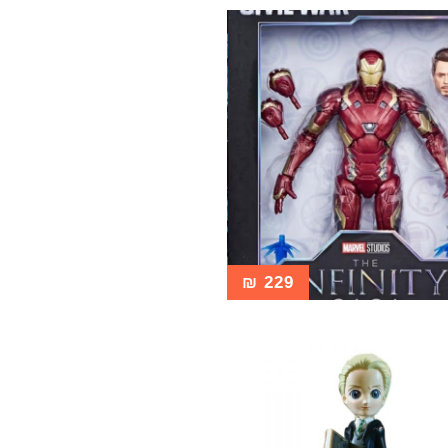
₪
229