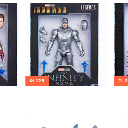
₪
229
₪
2