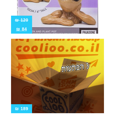
₪
120
₪
84
₪
189