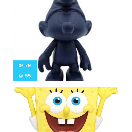
₪
79
₪
55