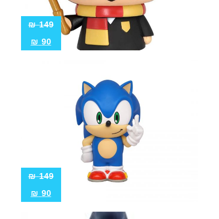
₪
149
₪
90
₪
149
₪
90