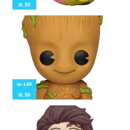
₪
90
₪
149
₪
90