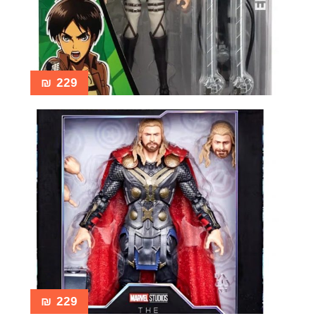
₪
229
₪
229