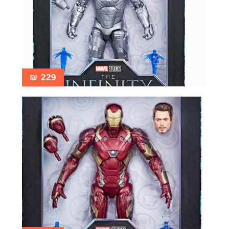
₪
229