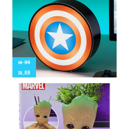
₪
99
₪
69