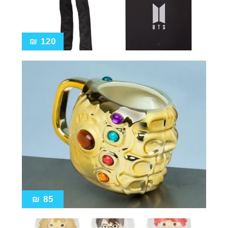
₪
120
₪
85