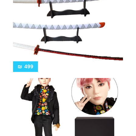
₪
499