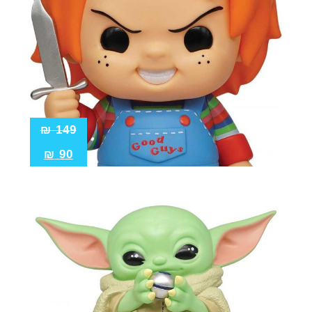
₪
149
₪
90