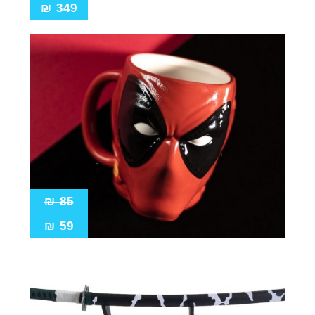
₪
349
₪
85
₪
59