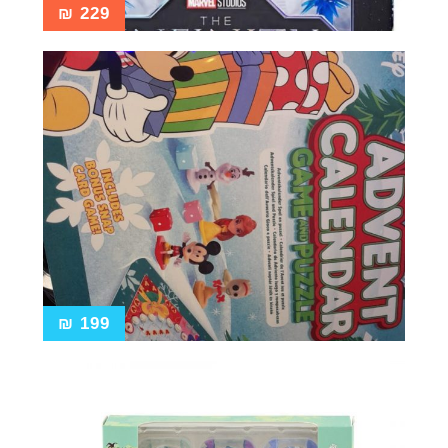
₪
229
₪
199