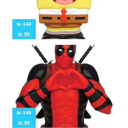
₪
149
₪
90
₪
149
₪
90