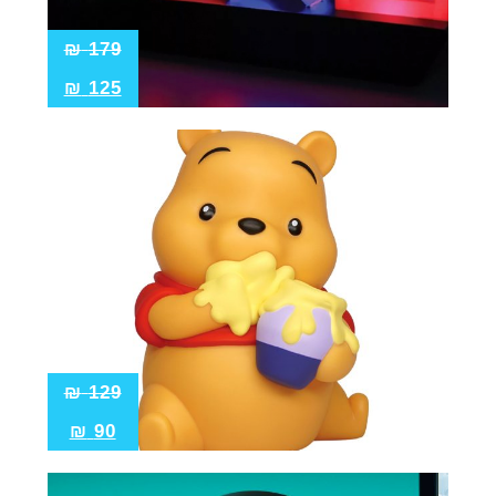
₪
179
₪
125
₪
129
₪
90