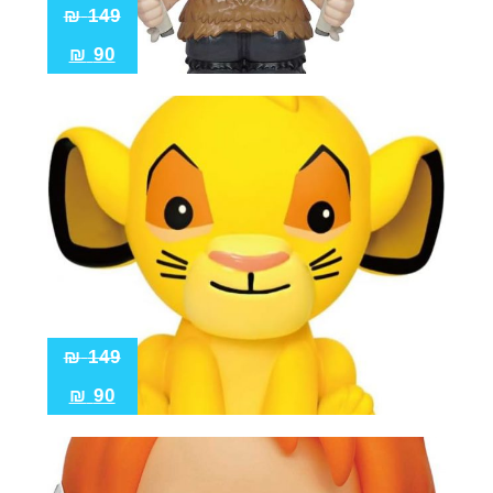
₪
149
₪
90
₪
149
₪
90