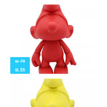
₪
79
₪
55