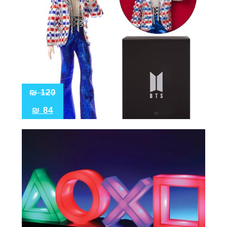
₪
120
₪
84