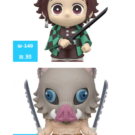
₪
149
₪
90