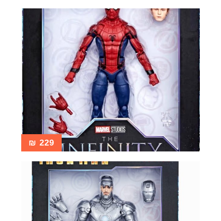
₪
229