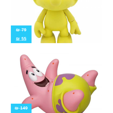
₪
79
₪
55
₪
149