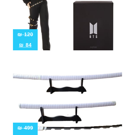
₪
120
₪
84
₪
499