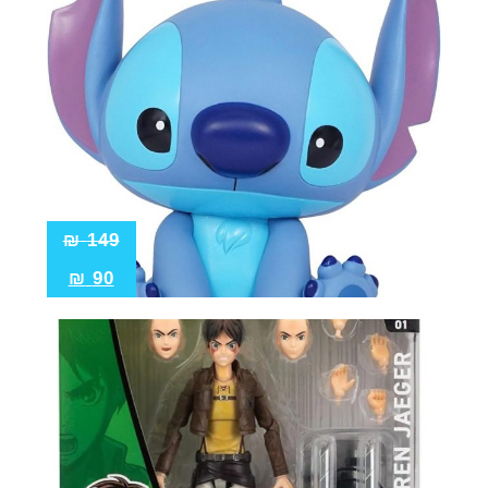
₪
149
₪
90