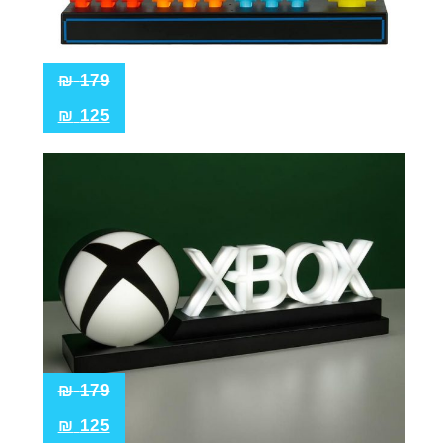
₪
179
₪
125
₪
179
₪
125