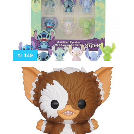
₪
149