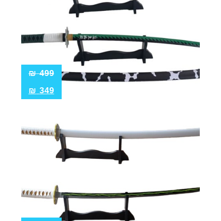
₪
499
₪
349