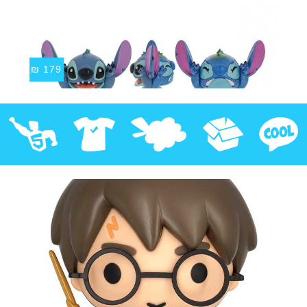
₪
179
קוול
אספנות
בובות פרווה
חולצות
פסלים
Pop!
מבצע