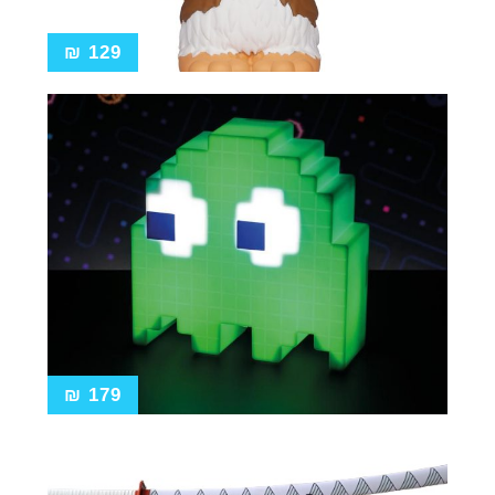
₪
129
₪
179