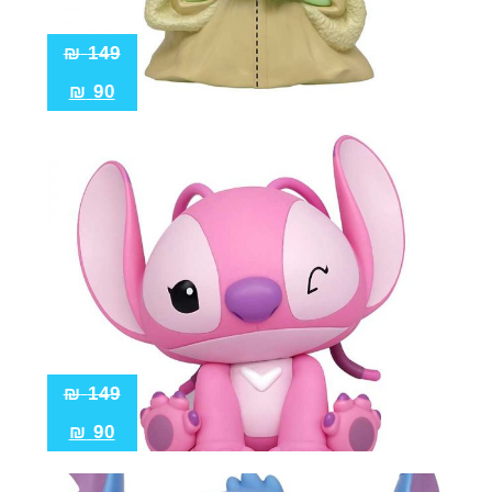
₪
149
₪
90
₪
149
₪
90