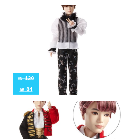
₪
120
₪
84