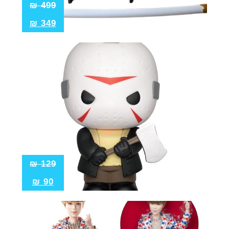
₪
499
₪
349
₪
129
₪
90