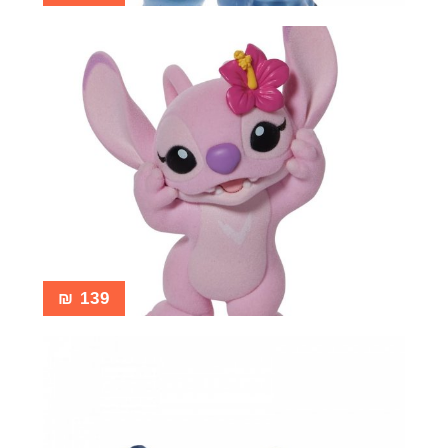
₪
139