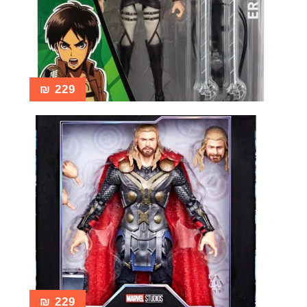
Pop!
מבצע
₪
229
₪
229