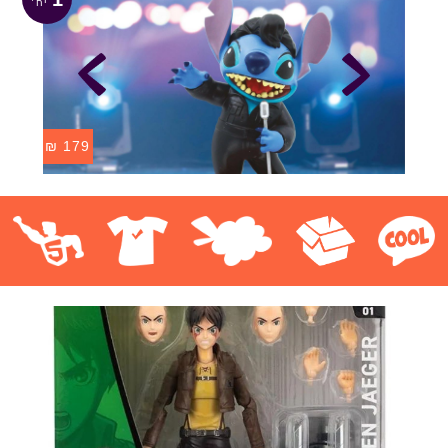
₪
179
קוול
אספנות
בובות פרווה
חולצות
פסלים