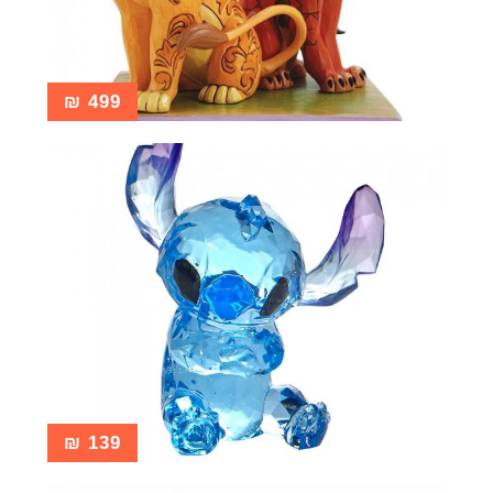
₪
499
₪
139