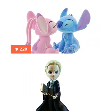
₪
229