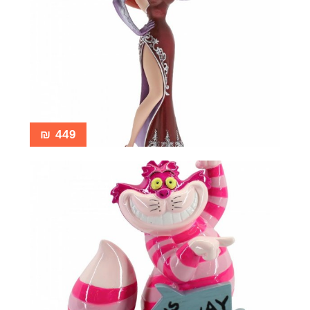
₪
449