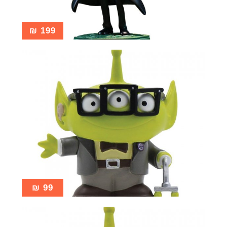
₪
199
₪
99