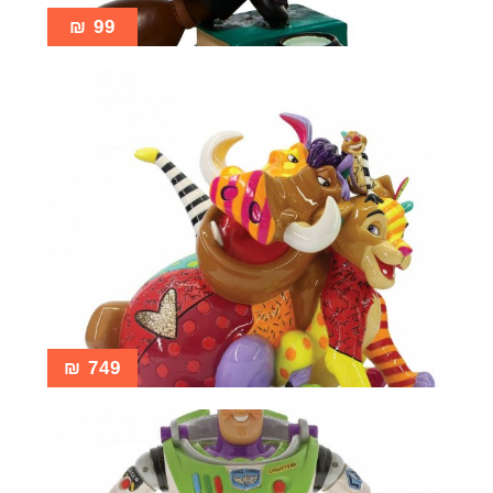
₪
99
₪
749