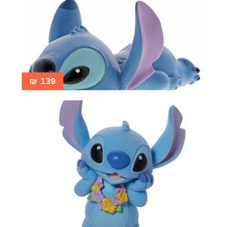
₪
139