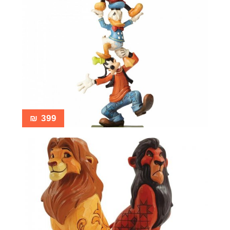
₪
399