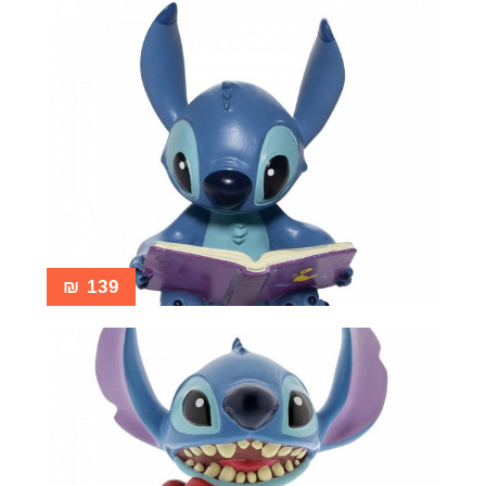
₪
139