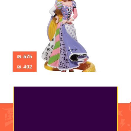
₪
575
₪
402