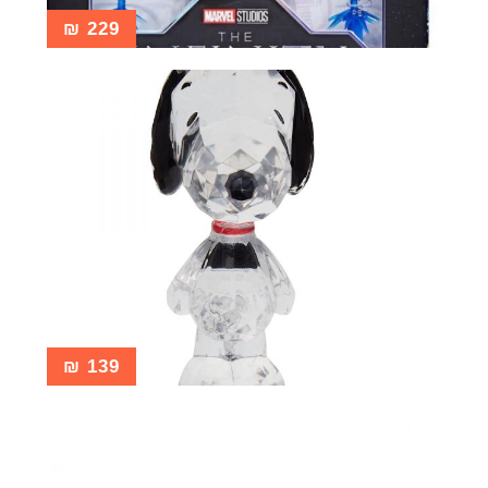
₪
229
₪
139