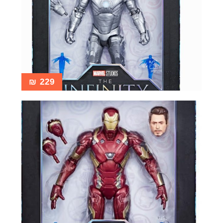
₪
229