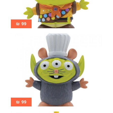
₪
99
₪
99