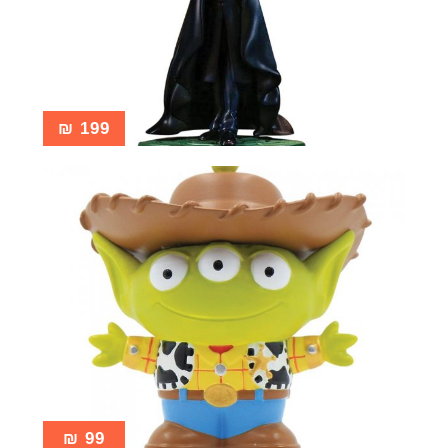
₪
199
₪
99