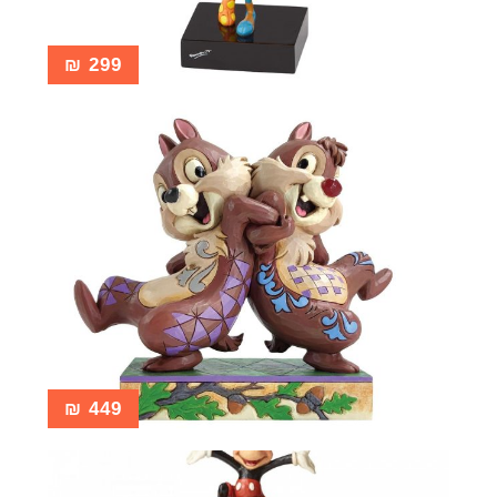
₪
299
₪
449