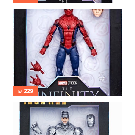
₪
229