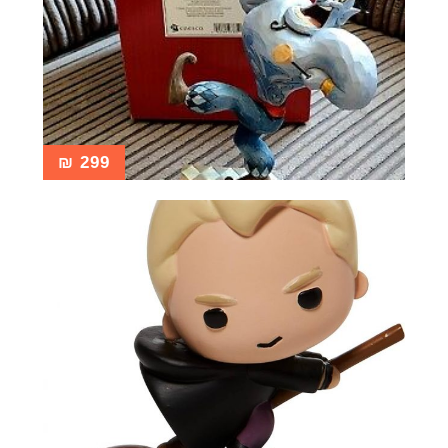
₪
299