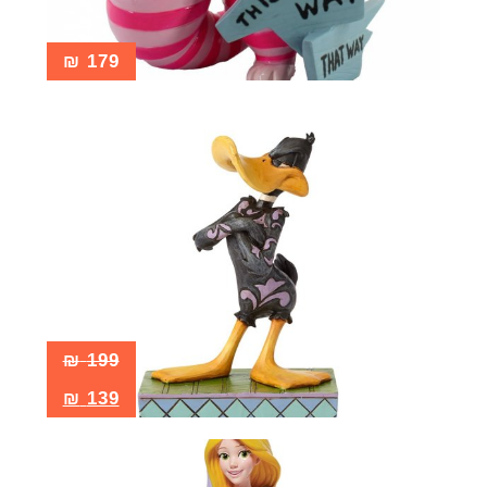
₪
179
₪
199
₪
139