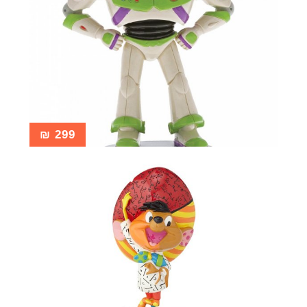
₪
299