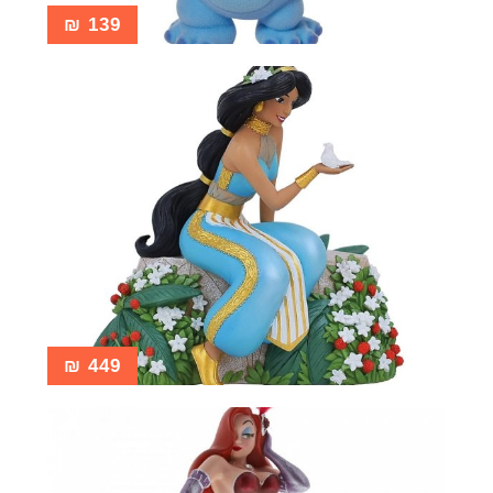
₪
139
₪
449