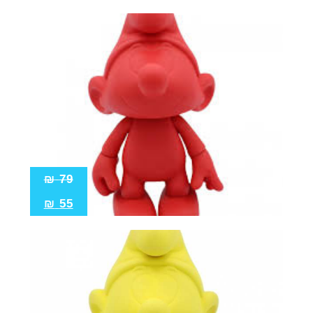
₪
79
₪
55