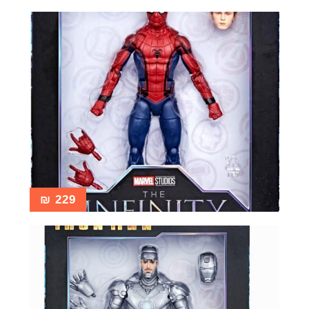
₪
229