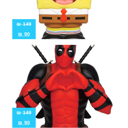
₪
149
₪
90
₪
149
₪
90