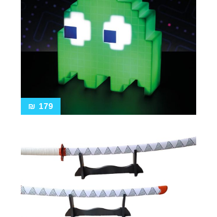
₪
179