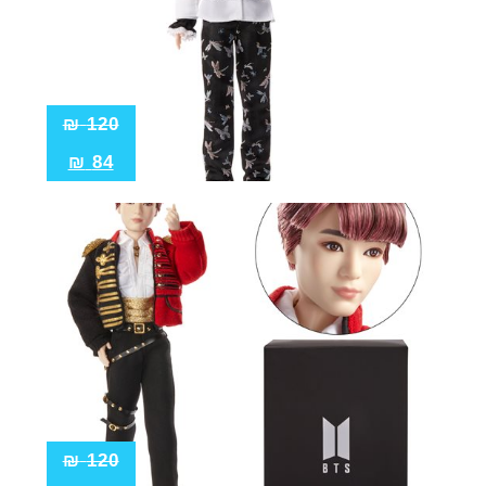
₪
120
₪
84
₪
120