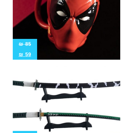
₪
85
₪
59