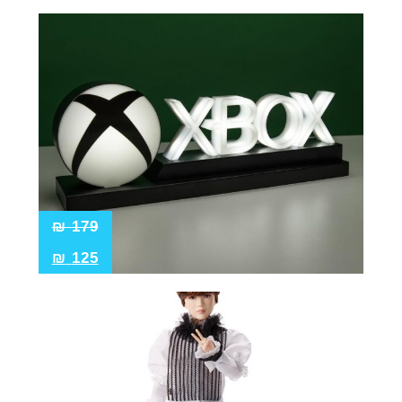
₪
179
₪
125