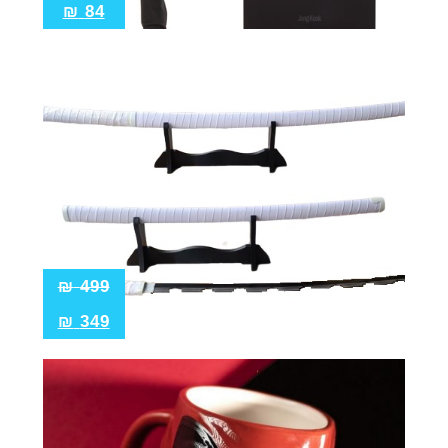
₪
84
₪
499
₪
349