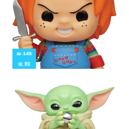
₪
149
₪
90