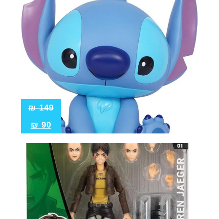
₪
149
₪
90