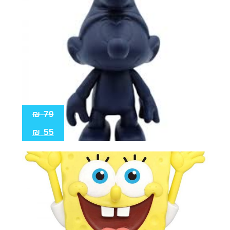
₪
79
₪
55