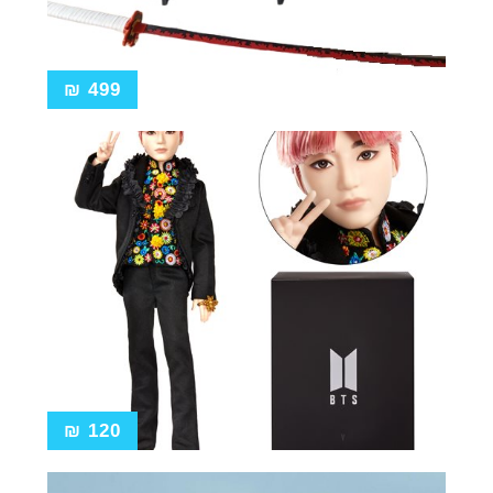
₪
499
₪
120