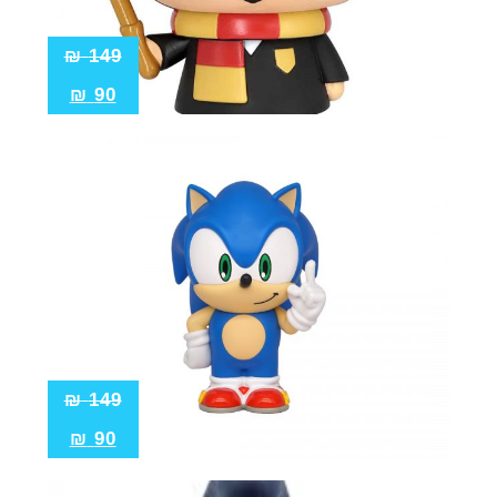
₪
149
₪
90
₪
149
₪
90