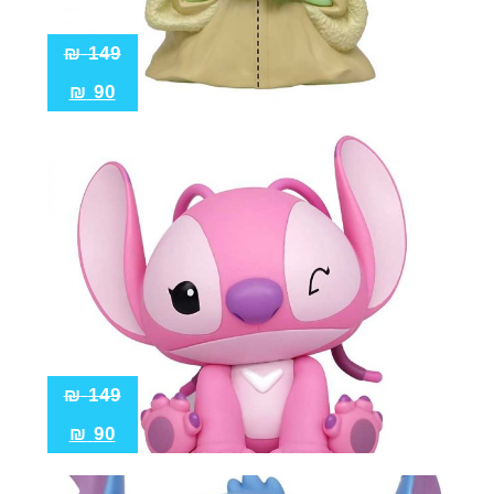
₪
149
₪
90
₪
149
₪
90