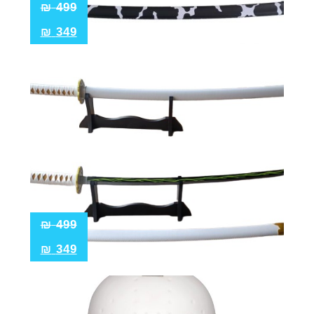
₪
499
₪
349
₪
499
₪
349