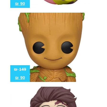
₪
90
₪
149
₪
90