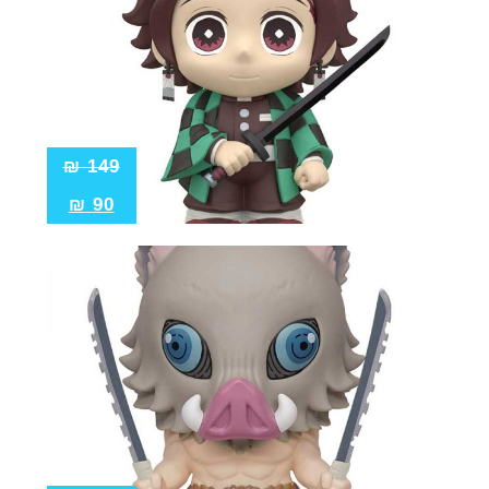
₪
149
₪
90