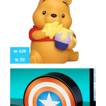
₪
129
₪
90