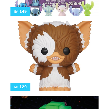
₪
149
₪
129