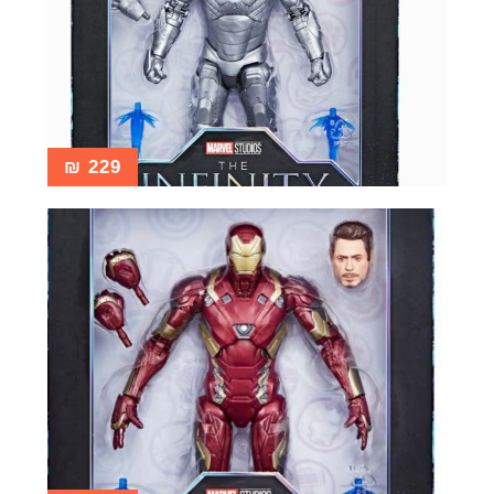
₪
229