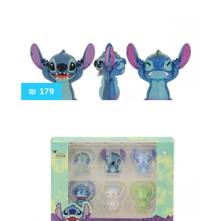
₪
179