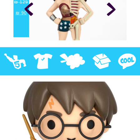
₪
129
₪
90
קוול
אספנות
בובות פרווה
חולצות
פסלים
Pop!
מבצע