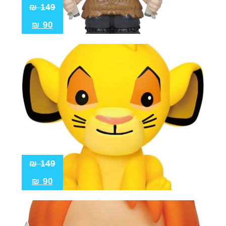
₪
149
₪
90
₪
149
₪
90