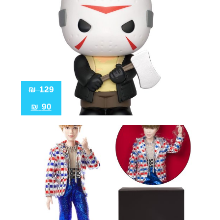
₪
129
₪
90