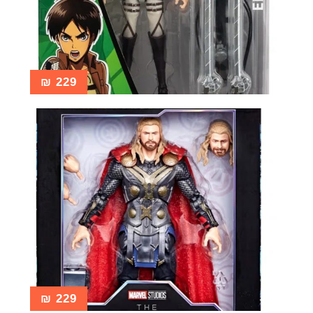
₪
229
₪
229