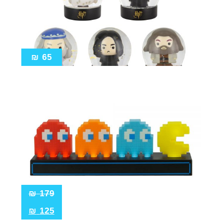
₪
65
₪
179
₪
125