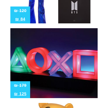
₪
120
₪
84
₪
179
₪
125