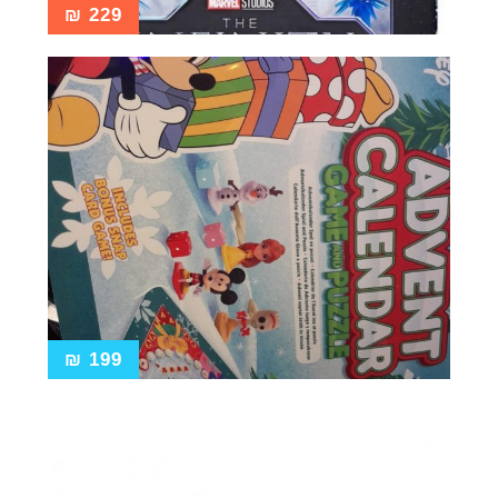
₪
229
₪
199