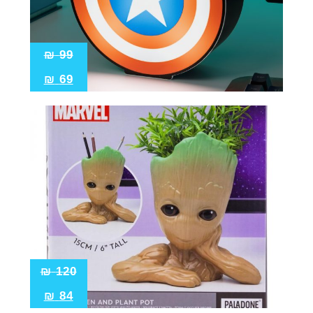
₪
99
₪
69
₪
120
₪
84