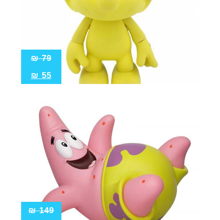
₪
79
₪
55
₪
149