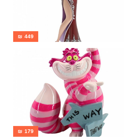
₪
449
₪
179