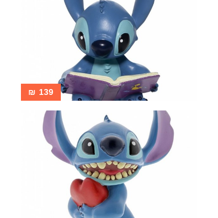
₪
139