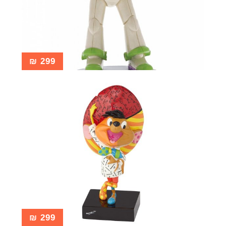
₪
299
₪
299