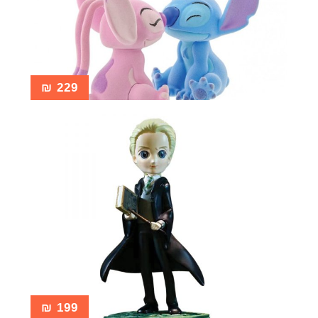
₪
229
₪
199