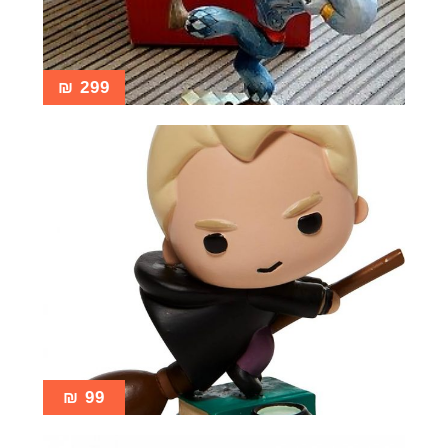
₪
299
₪
99