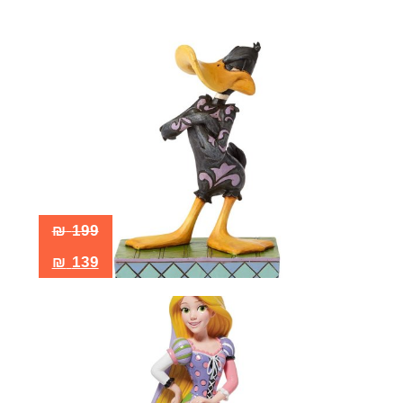
₪
199
₪
139