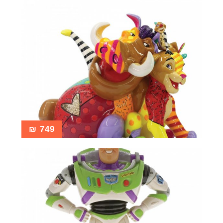
₪
749