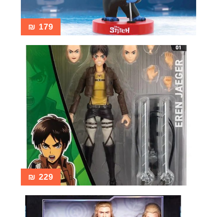
₪
179
₪
229