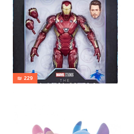
₪
229