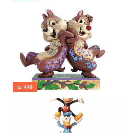
₪
449