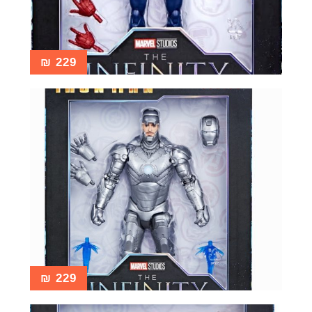
₪
229
₪
229