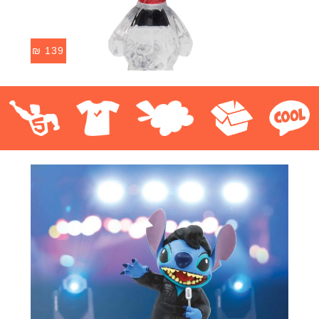
₪
139
קוול
אספנות
בובות פרווה
חולצות
פסלים
Pop!
מבצע