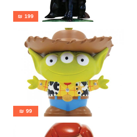
₪
199
₪
99