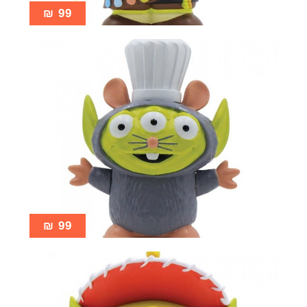
₪
99
₪
99