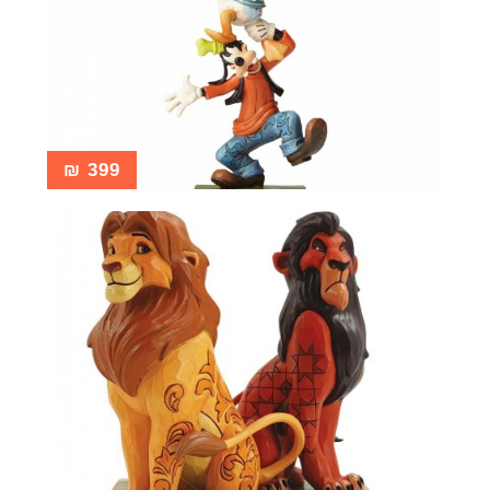
₪
399