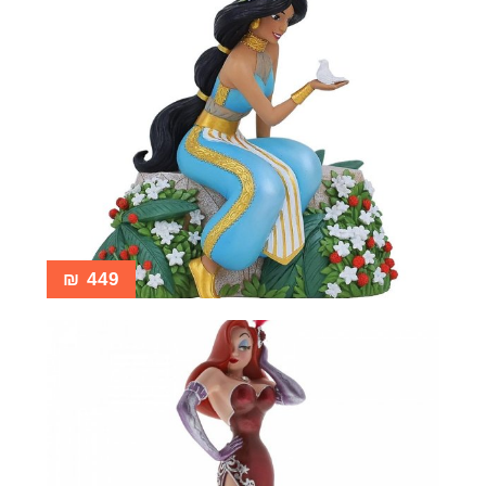
₪
449