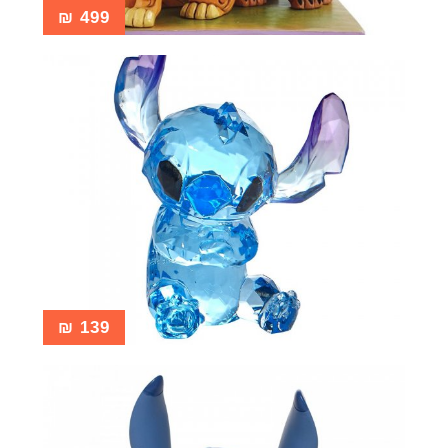
₪
499
₪
139