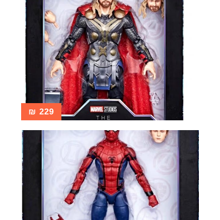
₪
229