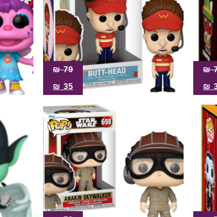
₪
79
₪
₪
35
₪