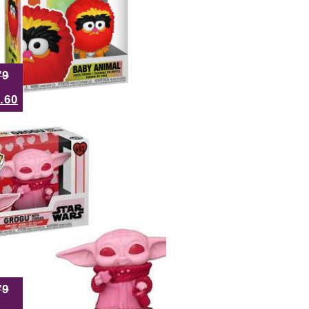
79
.60
79