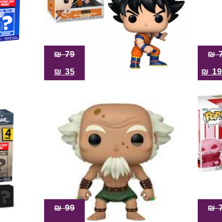
₪
79
₪
₪
35
₪
19
₪
99
₪