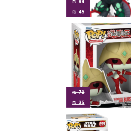
₪
99
₪
45
₪
79
₪
35