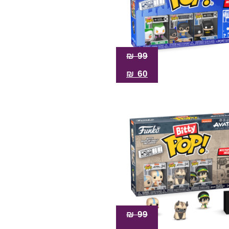
₪
99
₪
60
₪
99