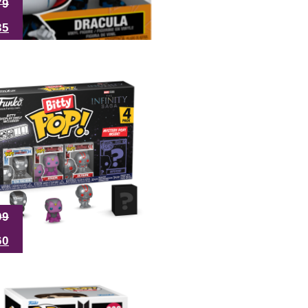
79
35
99
60