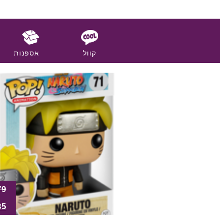
קוול
אספנות
79
35