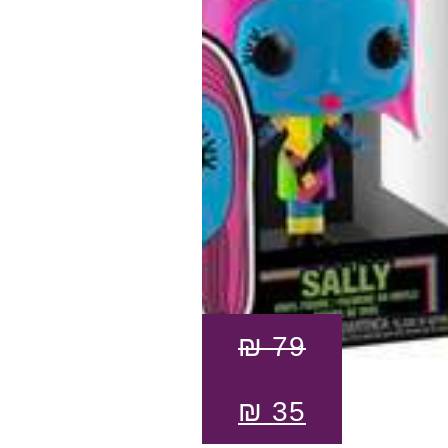
₪
79
₪
35