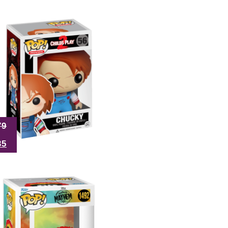
79
35