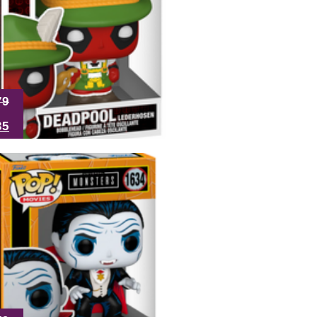
79
35