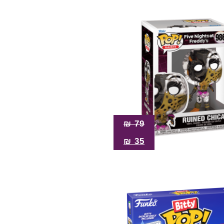
₪
79
₪
35