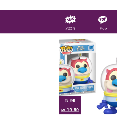
Pop!
מבצע
₪
99
₪
19.60