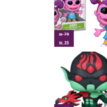
₪
79
₪
35