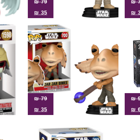
₪
79
₪
₪
35
₪
₪
79
₪
₪
35
₪