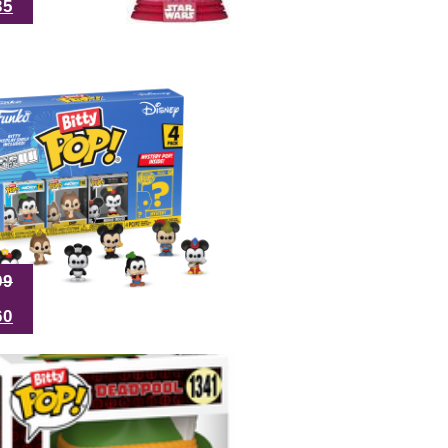
35
99
60