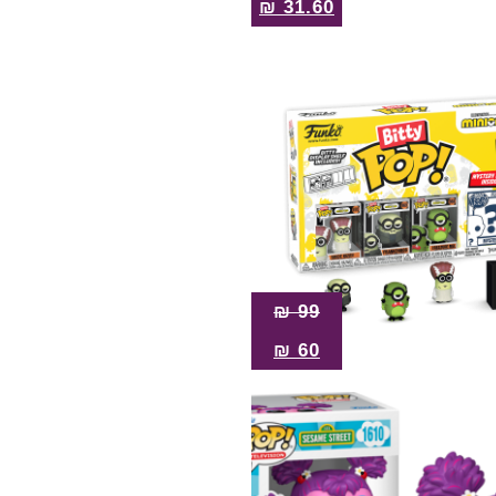
₪
31.60
₪
99
₪
60