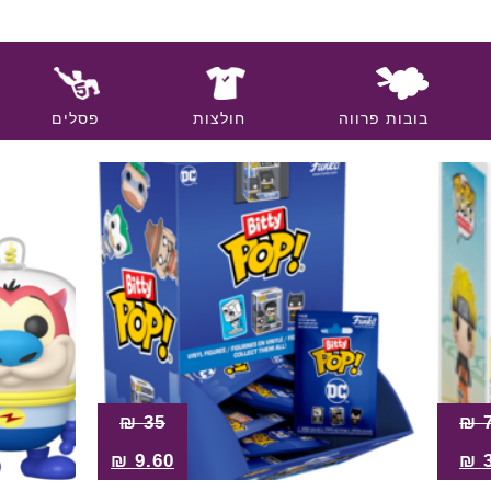
בובות פרווה
חולצות
פסלים
₪
35
₪
₪
9.60
₪