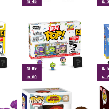
₪
45
₪
₪
99
₪
₪
60
₪