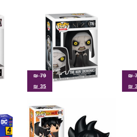
₪
79
₪
₪
35
₪