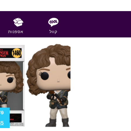
קוול
אספנות
79
35