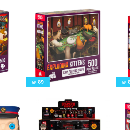
₪
89
₪