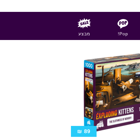
Pop!
מבצע
₪
89