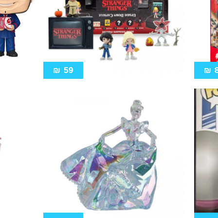
₪
59
₪