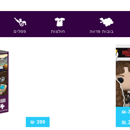
בובות פרווה
חולצות
פסלים
₪
₪
399
₪