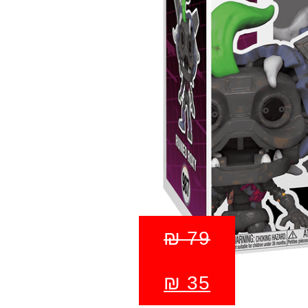
₪
79
₪
35