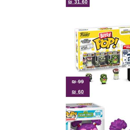
₪
31.60
₪
99
₪
60