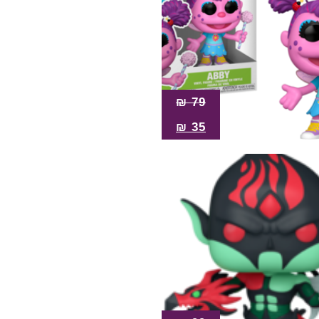
₪
79
₪
35