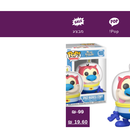
Pop!
מבצע
₪
99
₪
19.60