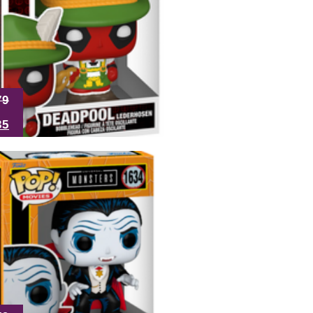
79
35