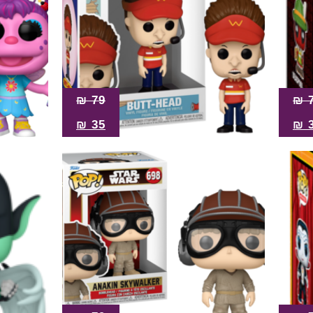
₪
79
₪
₪
35
₪