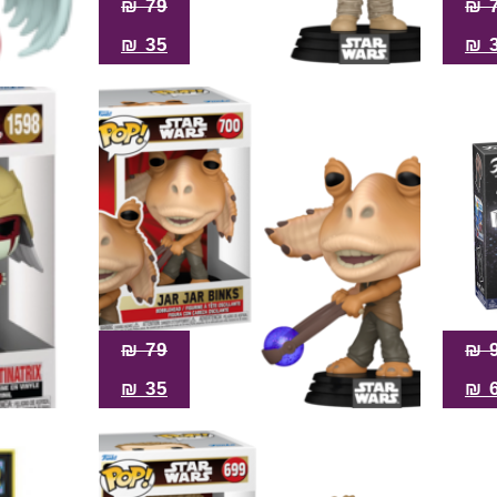
₪
79
₪
₪
35
₪
₪
79
₪
₪
35
₪