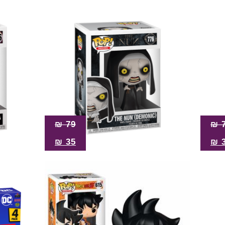
₪
79
₪
₪
35
₪