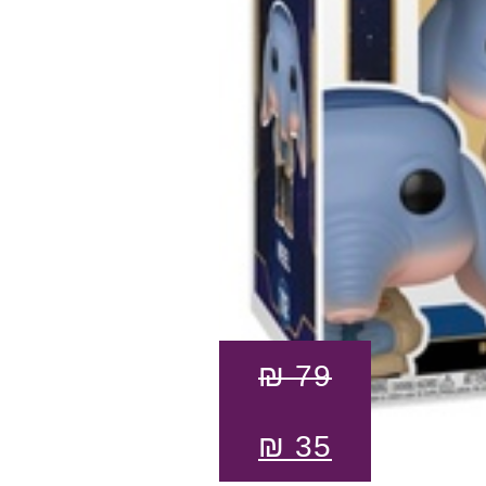
₪
79
₪
35