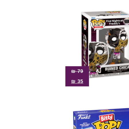
₪
79
₪
35