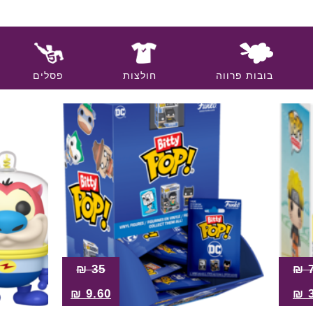
בובות פרווה
חולצות
פסלים
₪
35
₪
₪
9.60
₪