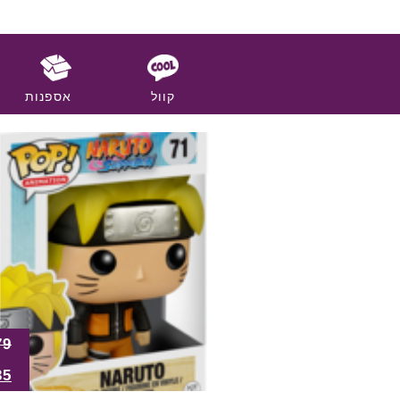
קוול
אספנות
79
35