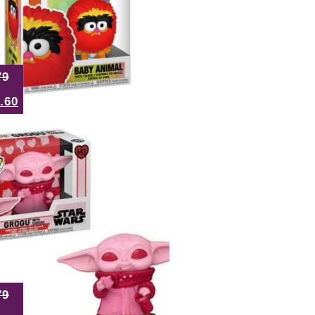
79
.60
79