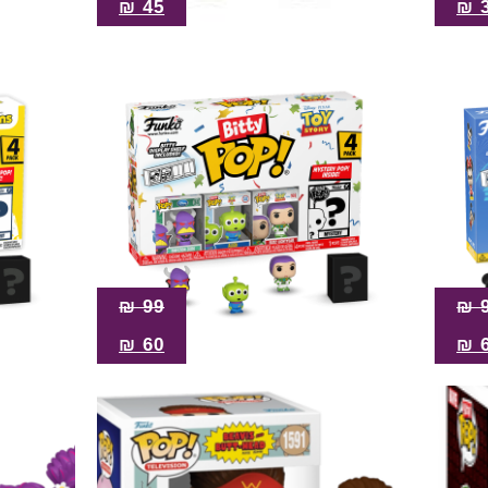
₪
45
₪
₪
99
₪
₪
60
₪