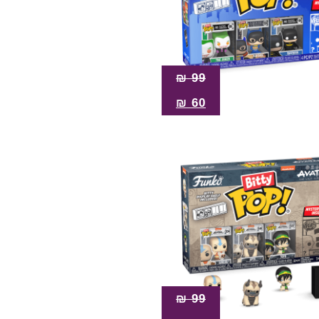
₪
99
₪
60
₪
99