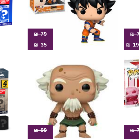
₪
79
₪
₪
35
₪
19
₪
99
₪