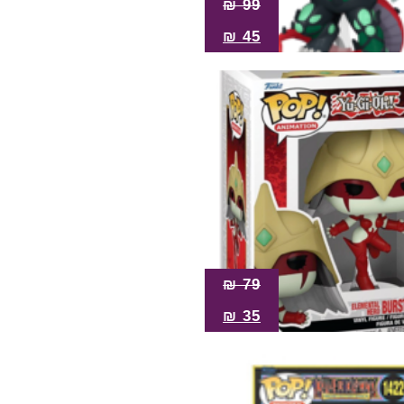
₪
99
₪
45
₪
79
₪
35