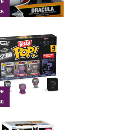
79
35
99
60