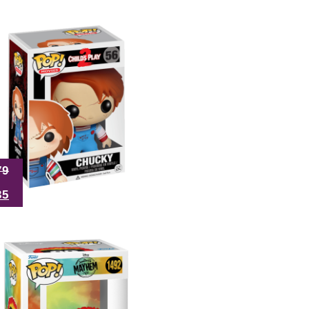
79
35