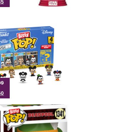
35
99
60