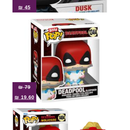
₪
45
₪
79
₪
19.60