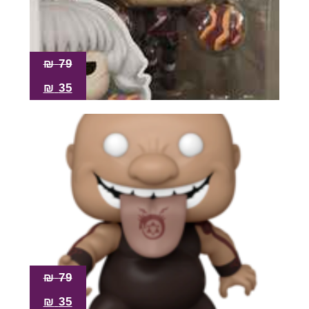
₪
79
₪
35
₪
79
₪
35