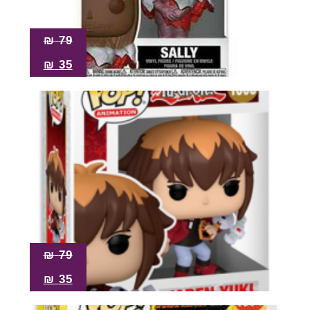
₪
79
₪
35
₪
79
₪
35