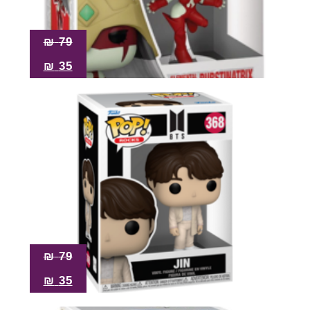
₪
79
₪
35
₪
79
₪
35