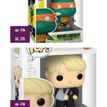
₪
79
₪
35
₪
79