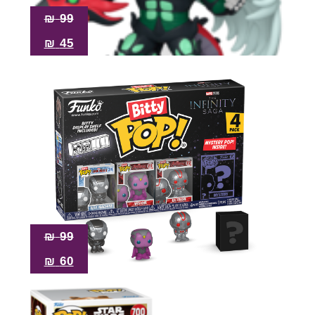
₪
99
₪
45
₪
99
₪
60