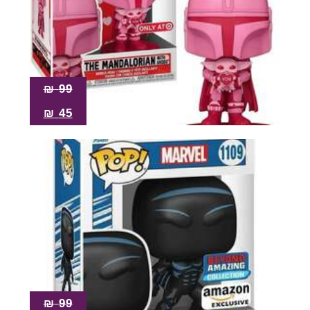
₪
99
₪
45
₪
99