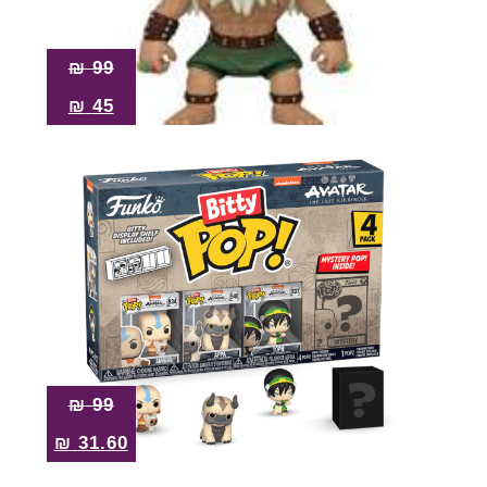
₪
99
₪
45
₪
99
₪
31.60