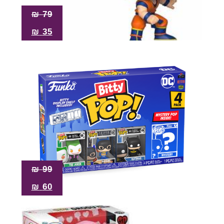
₪
79
₪
35
₪
99
₪
60