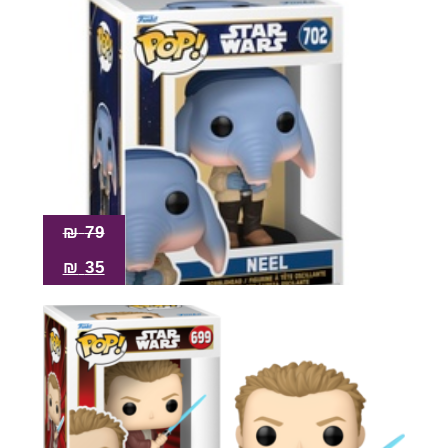
₪
79
₪
35