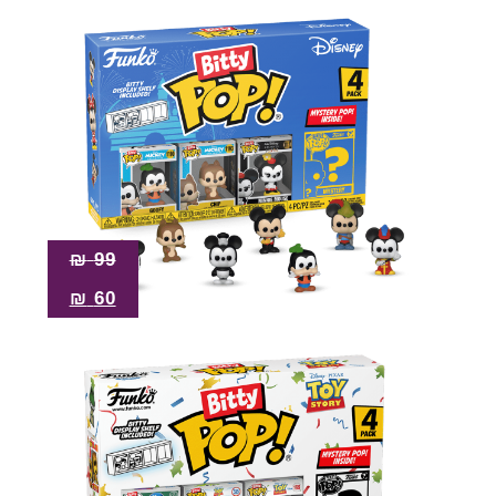
₪
99
₪
60