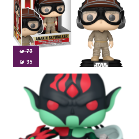
₪
79
₪
35