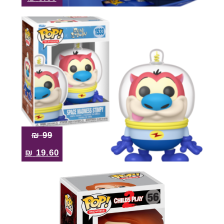
₪
99
₪
19.60