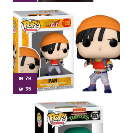
₪
79
₪
35