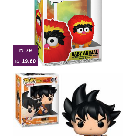
₪
79
₪
19.60