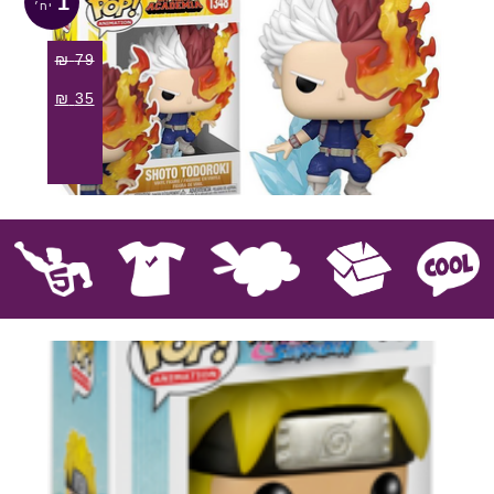
1
₪
79
₪
35
קוול
אספנות
בובות פרווה
חולצות
פסלים