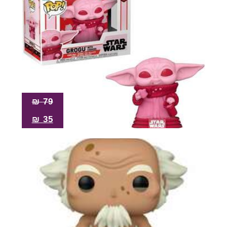
₪
79
₪
35