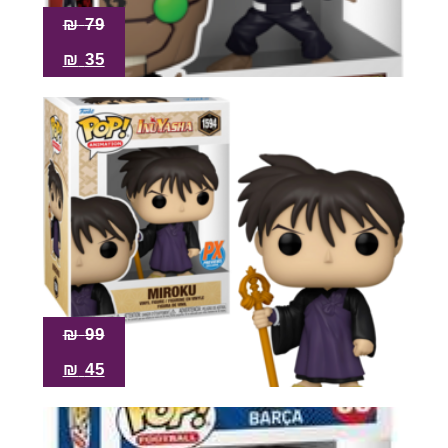
₪
79
₪
35
₪
99
₪
45