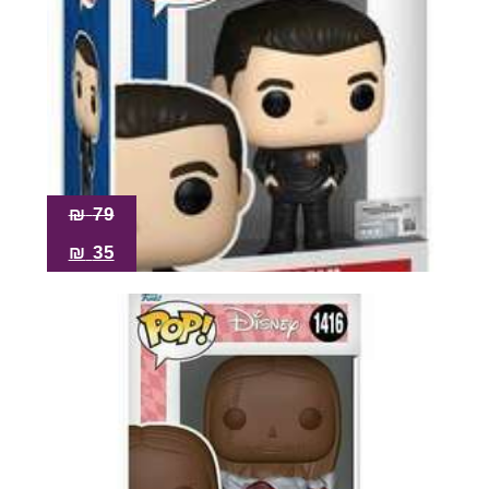
₪
79
₪
35