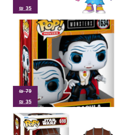
₪
35
₪
79
₪
35