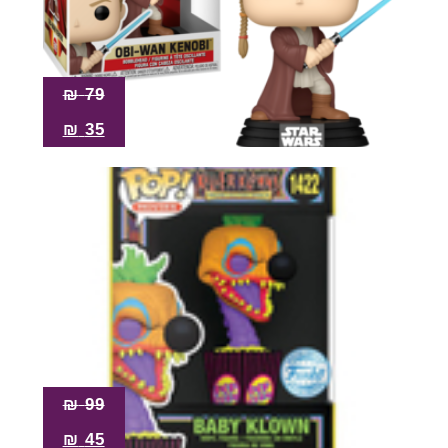
₪
79
₪
35
₪
99
₪
45