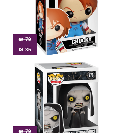
₪
79
₪
35
₪
79