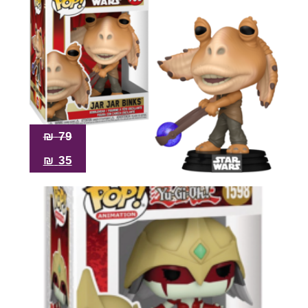
₪
79
₪
35