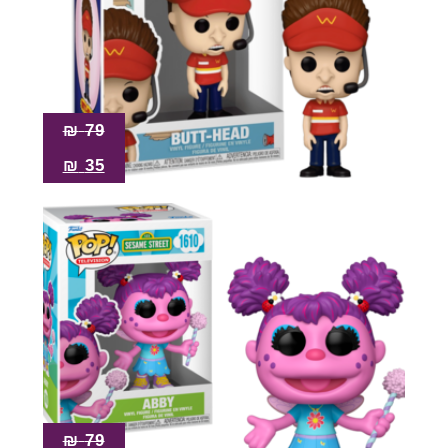
₪
79
₪
35
₪
79