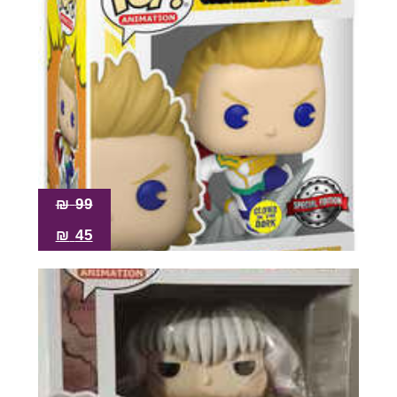
₪
99
₪
45