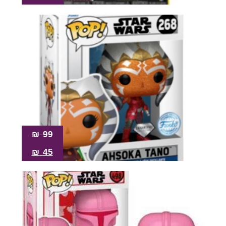
₪
99
₪
45