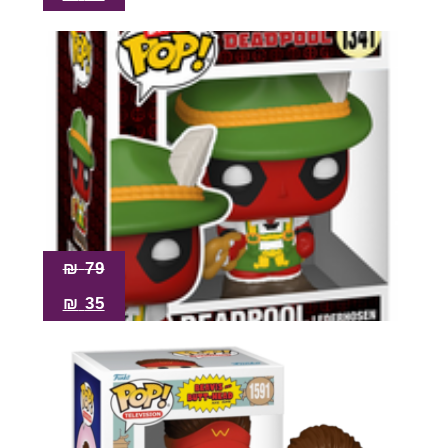
₪
79
₪
35