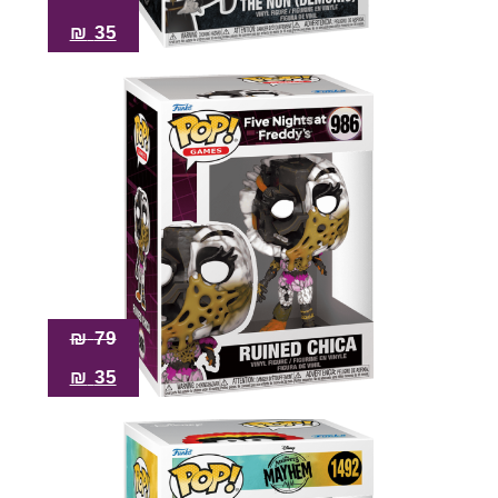
₪
35
₪
79
₪
35