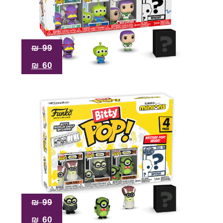
₪
99
₪
60
₪
99
₪
60