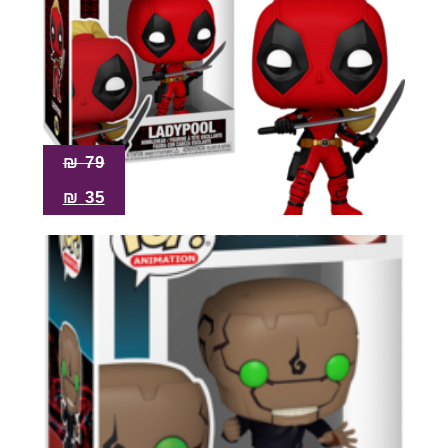
₪
79
₪
35