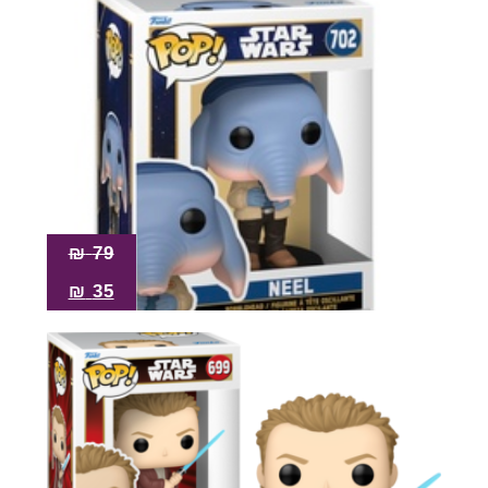
₪
79
₪
35