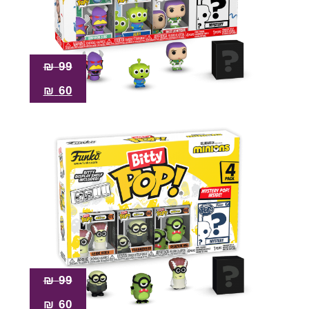
₪
99
₪
60
₪
99
₪
60