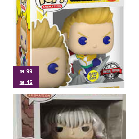
₪
99
₪
45