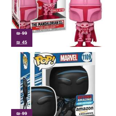
₪
99
₪
45
₪
99