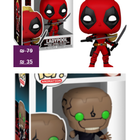
₪
79
₪
35