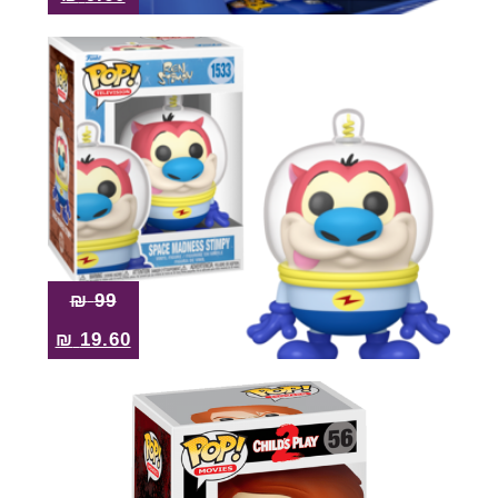
₪
99
₪
19.60