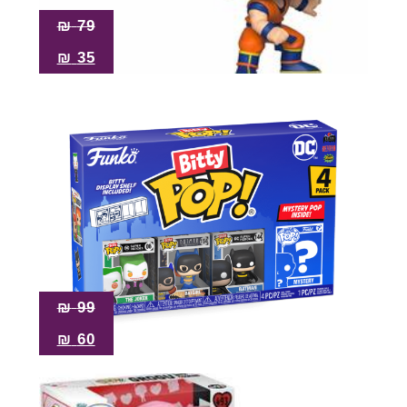
₪
79
₪
35
₪
99
₪
60