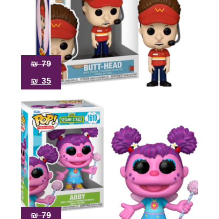
₪
79
₪
35
₪
79