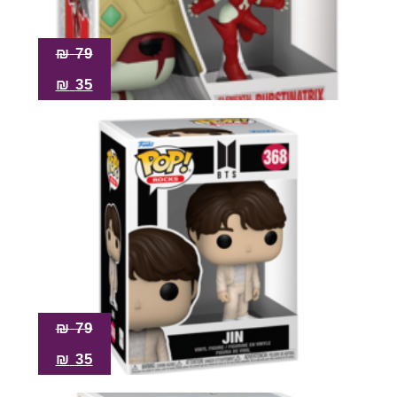
₪
79
₪
35
₪
79
₪
35