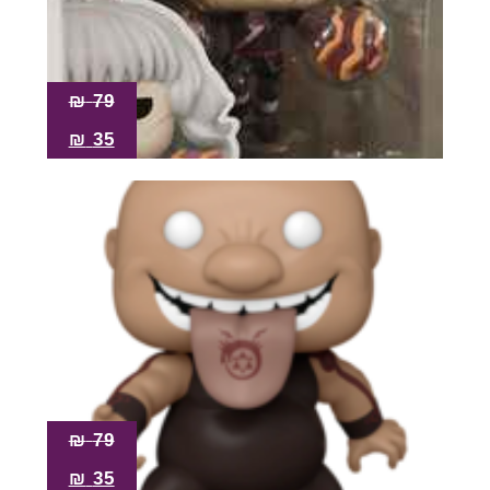
₪
79
₪
35
₪
79
₪
35