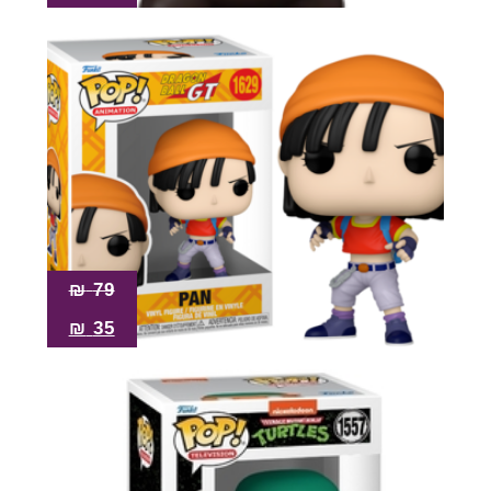
₪
79
₪
35