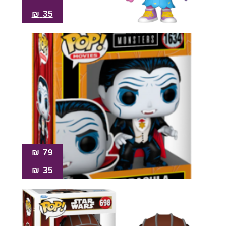
₪
35
₪
79
₪
35