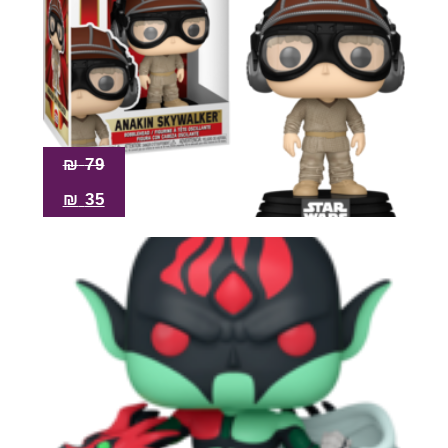
₪
79
₪
35