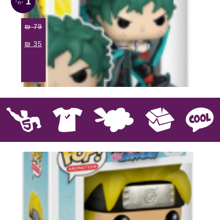
1
₪
79
₪
35
קוול
אספנות
בובות פרווה
חולצות
פסלים