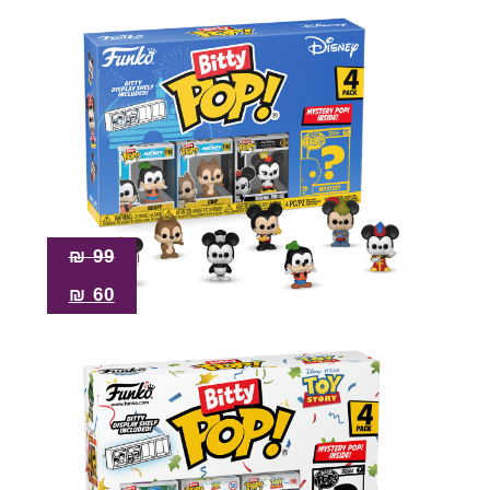
₪
99
₪
60