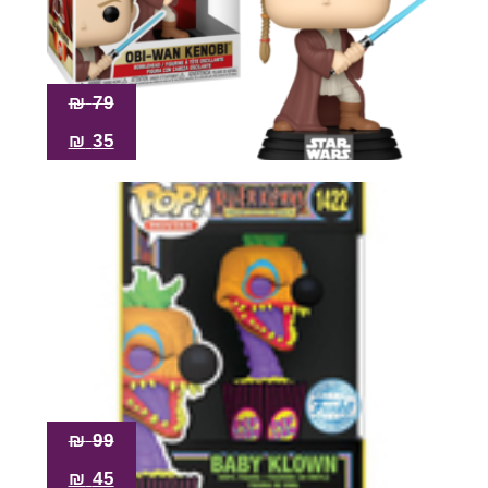
₪
79
₪
35
₪
99
₪
45