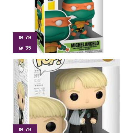
₪
79
₪
35
₪
79