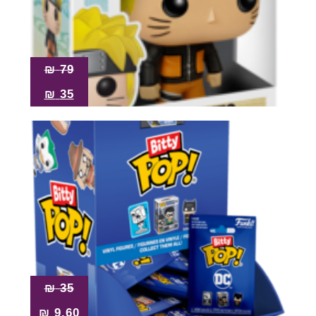
Pop!
מבצע
₪
79
₪
35
₪
35
₪
9.60