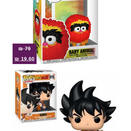
₪
79
₪
19.60