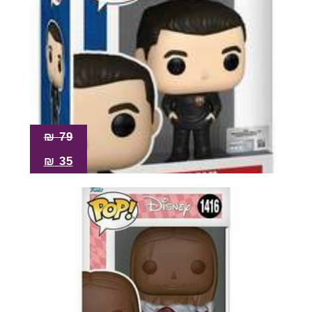
₪
79
₪
35