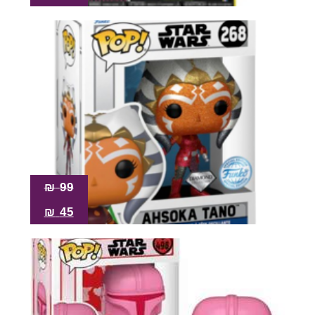
₪
99
₪
45