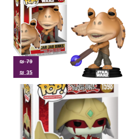
₪
79
₪
35