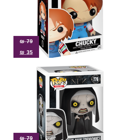
₪
79
₪
35
₪
79