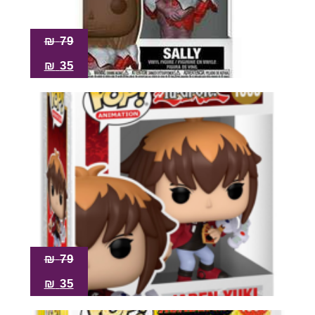
₪
79
₪
35
₪
79
₪
35