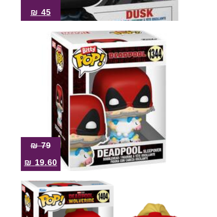
₪
45
₪
79
₪
19.60