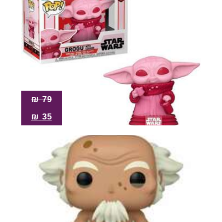
₪
79
₪
35