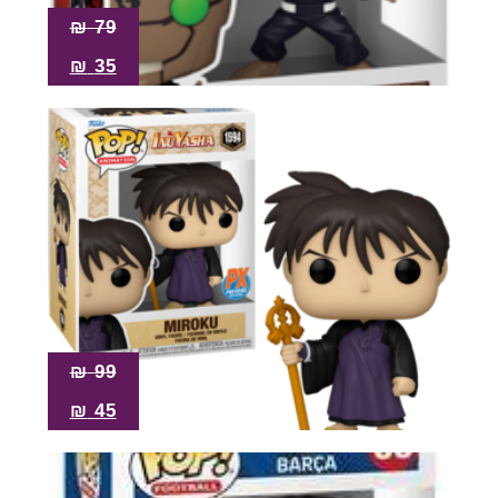
₪
79
₪
35
₪
99
₪
45