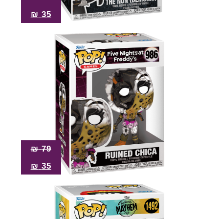
₪
35
₪
79
₪
35