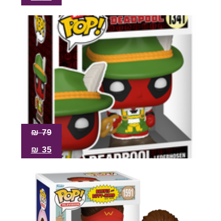
₪
79
₪
35