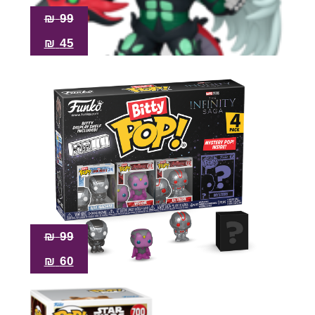
₪
99
₪
45
₪
99
₪
60