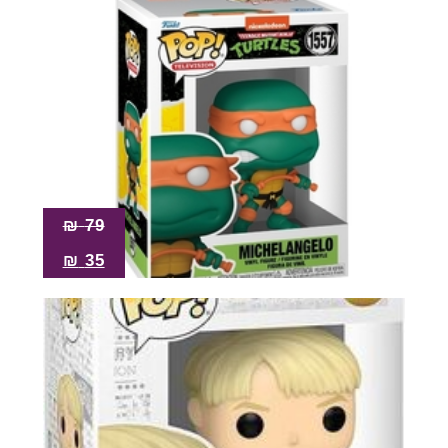
₪
79
₪
35