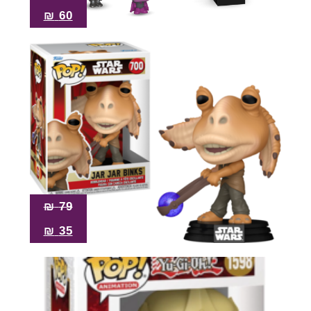
₪
60
₪
79
₪
35