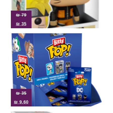
Pop!
מבצע
₪
79
₪
35
₪
35
₪
9.60