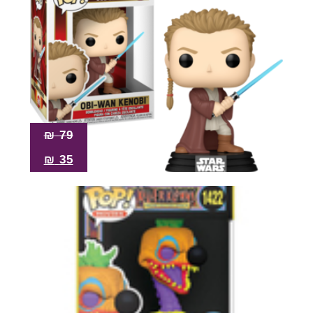
₪
79
₪
35