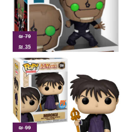
₪
79
₪
35
₪
99