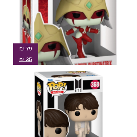
₪
79
₪
35