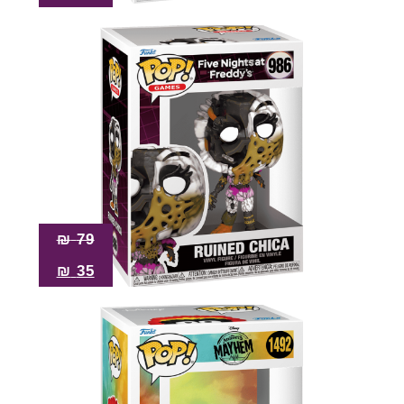
₪
79
₪
35