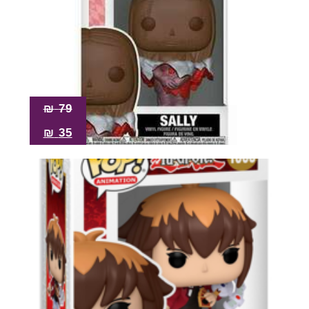
₪
79
₪
35