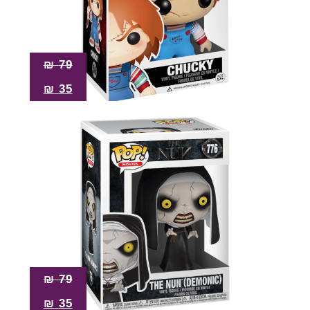
₪
79
₪
35
₪
79
₪
35