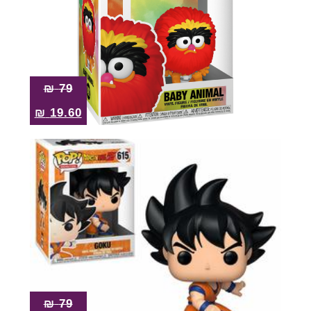
₪
79
₪
19.60
₪
79