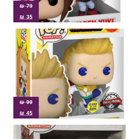
₪
79
₪
35
₪
99
₪
45