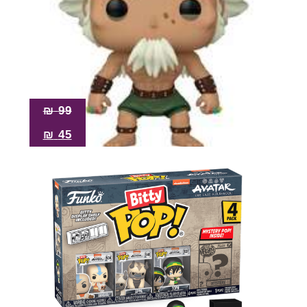
₪
99
₪
45