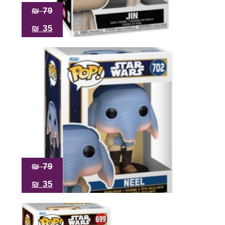
₪
79
₪
35
₪
79
₪
35