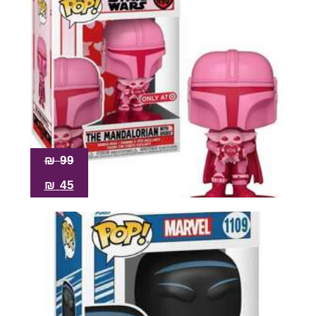
₪
99
₪
45