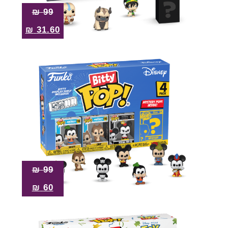
₪
99
₪
31.60
₪
99
₪
60