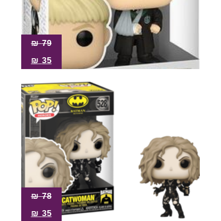
₪
79
₪
35
₪
78
₪
35