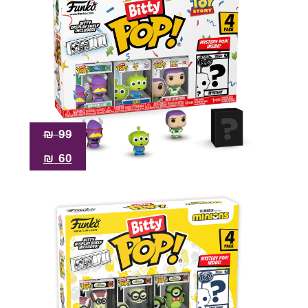
₪
99
₪
60