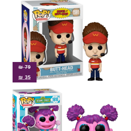
₪
79
₪
35