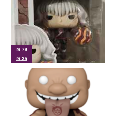
₪
79
₪
35