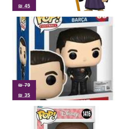
₪
45
₪
79
₪
35