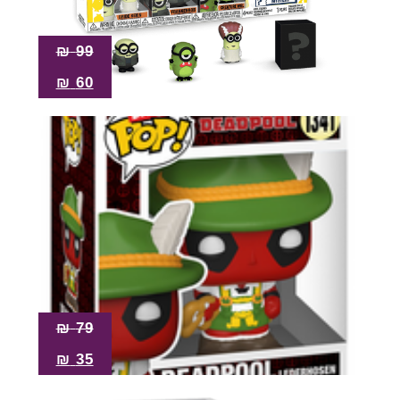
₪
99
₪
60
₪
79
₪
35