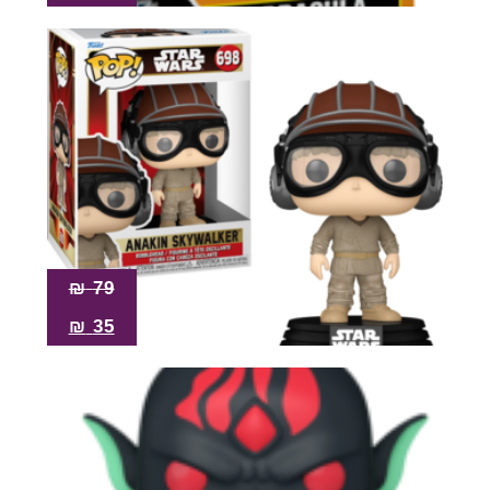
₪
79
₪
35