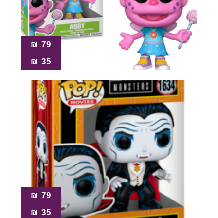
₪
79
₪
35
₪
79
₪
35