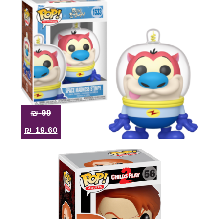
₪
99
₪
19.60