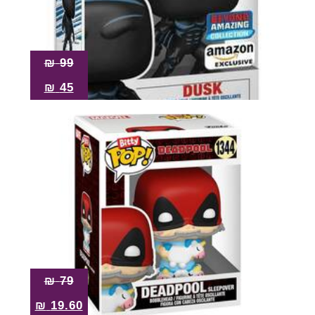
₪
99
₪
45
₪
79
₪
19.60