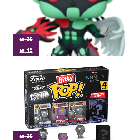
₪
99
₪
45
₪
99