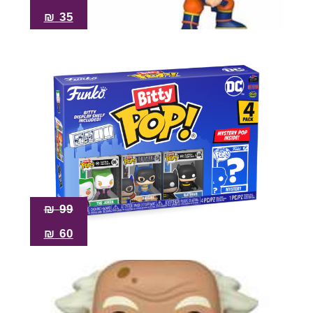
₪
35
₪
99
₪
60