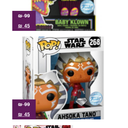
₪
99
₪
45
₪
99
₪
45