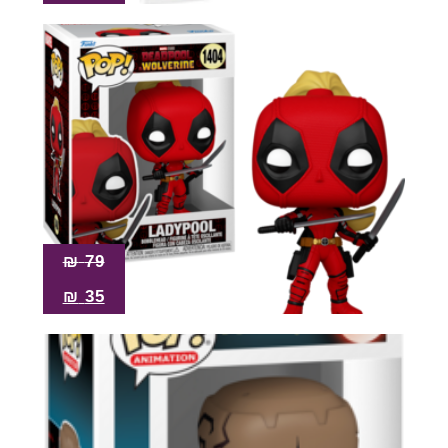
₪
79
₪
35