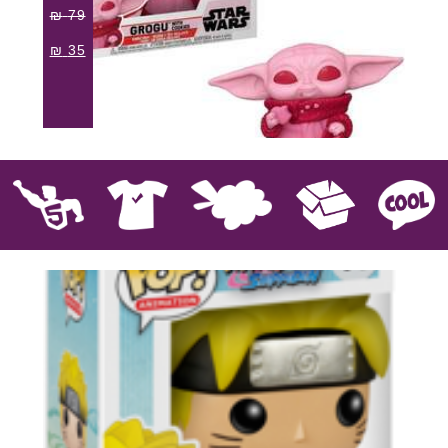
₪
79
₪
35
קוול
אספנות
בובות פרווה
חולצות
פסלים