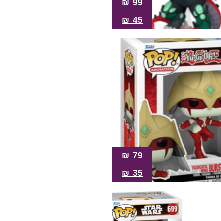
₪
99
₪
45
₪
79
₪
35