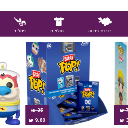
בובות פרווה
חולצות
פסלים
₪
35
₪
₪
9.60
₪