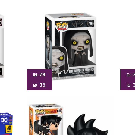
₪
79
₪
₪
35
₪