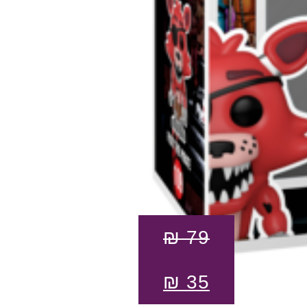
₪
79
₪
35