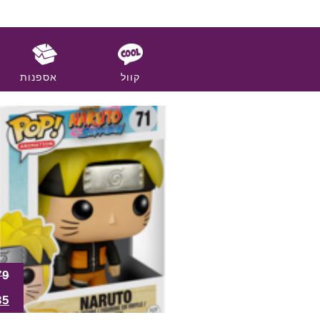
קוול
אספנות
79
35