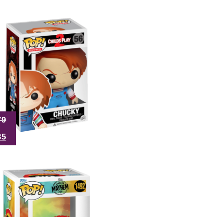
79
35