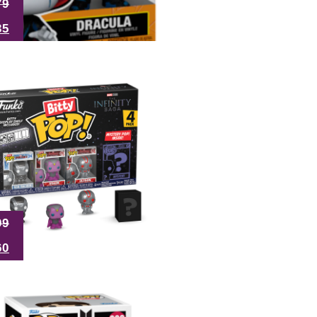
79
35
99
60