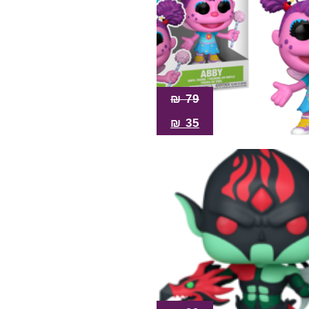
₪
79
₪
35