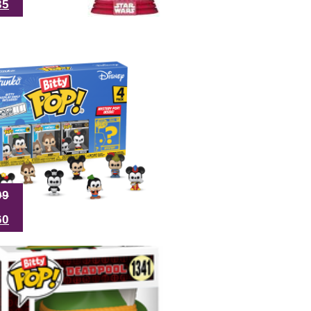
35
99
60