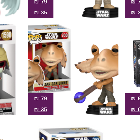
₪
79
₪
₪
35
₪
₪
79
₪
₪
35
₪