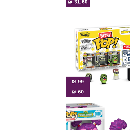
₪
31.60
₪
99
₪
60