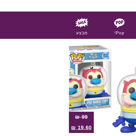
Pop!
מבצע
₪
99
₪
19.60