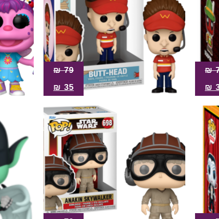
₪
79
₪
₪
35
₪