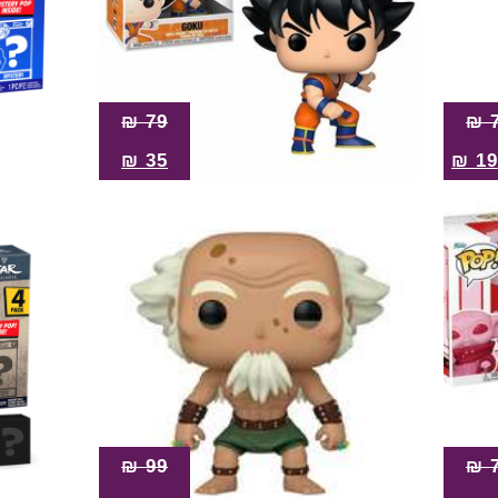
₪
79
₪
₪
35
₪
19
₪
99
₪