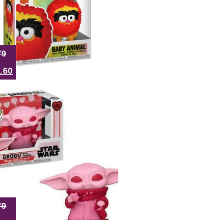
79
.60
79