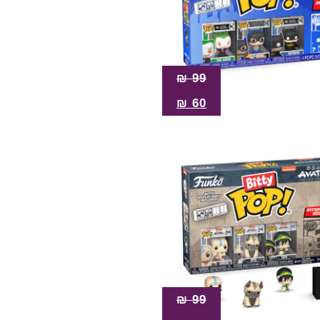
₪
99
₪
60
₪
99