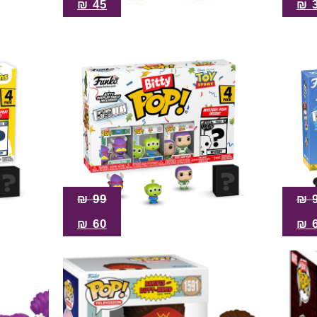
₪
45
₪
₪
99
₪
₪
60
₪