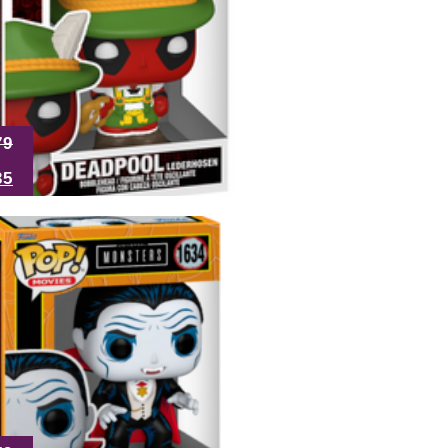
79
35