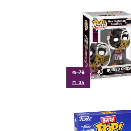
₪
79
₪
35