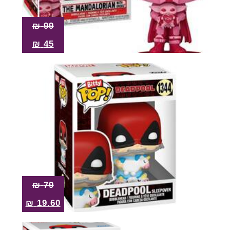
₪
99
₪
45
₪
79
₪
19.60