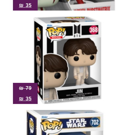
₪
35
₪
79
₪
35