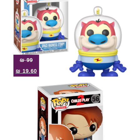
₪
99
₪
19.60