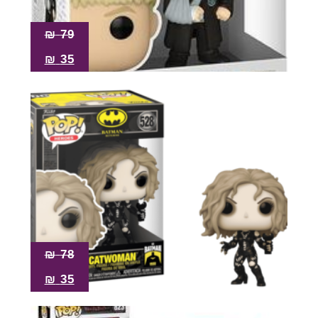
₪
79
₪
35
₪
78
₪
35