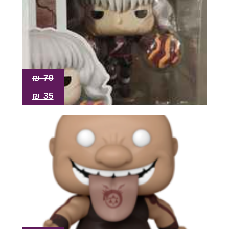
₪
79
₪
35