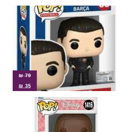
₪
79
₪
35