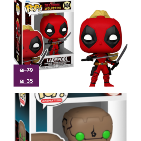
₪
79
₪
35