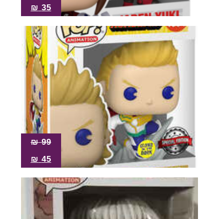
₪
35
₪
99
₪
45