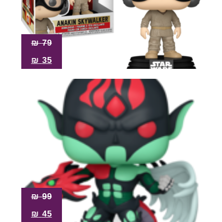
₪
79
₪
35
₪
99
₪
45