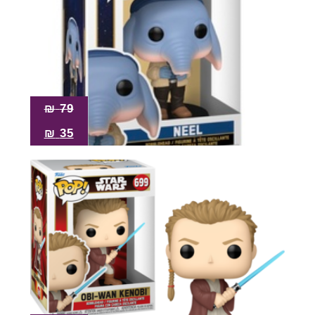
₪
79
₪
35