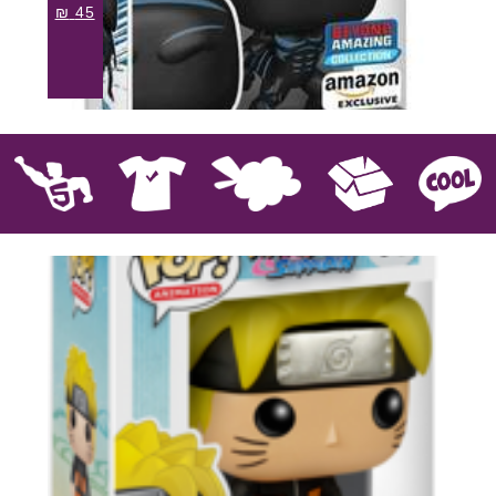
₪
45
קוול
אספנות
בובות פרווה
חולצות
פסלים
Pop!
מבצע