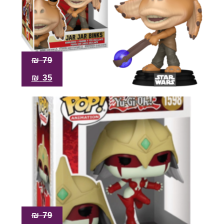
₪
79
₪
35
₪
79