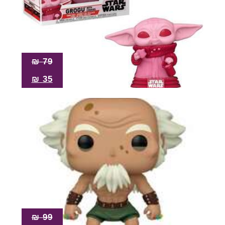
₪
79
₪
35
₪
99