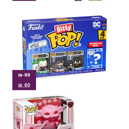
₪
99
₪
60