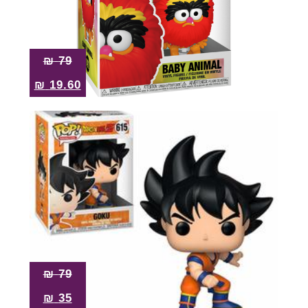
₪
79
₪
19.60
₪
79
₪
35