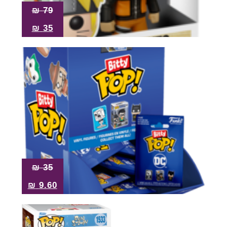
₪
79
₪
35
₪
35
₪
9.60