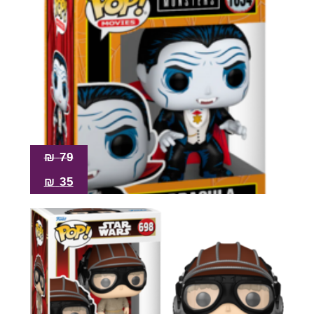
₪
79
₪
35