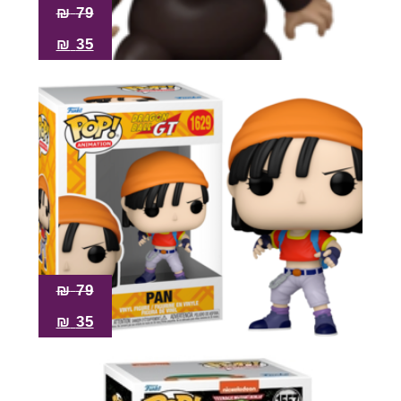
₪
79
₪
35
₪
79
₪
35