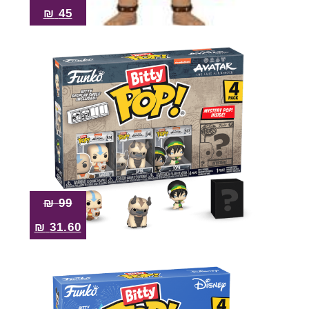
₪
45
₪
99
₪
31.60