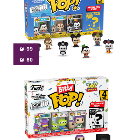
₪
99
₪
60