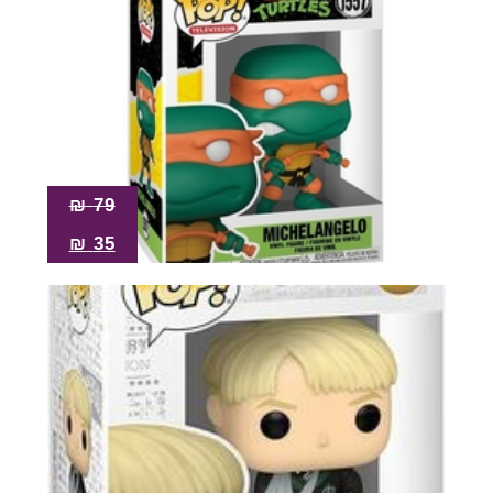
₪
79
₪
35