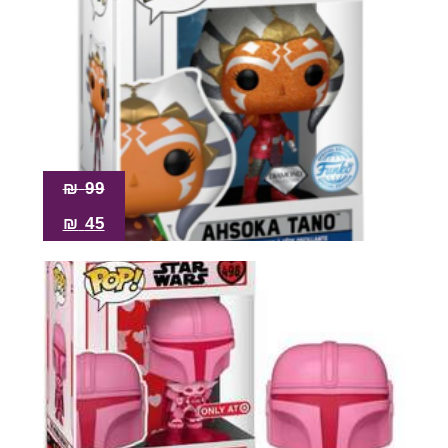
₪
99
₪
45