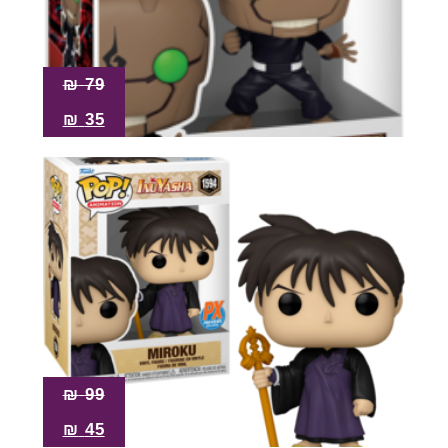
₪
79
₪
35
₪
99
₪
45