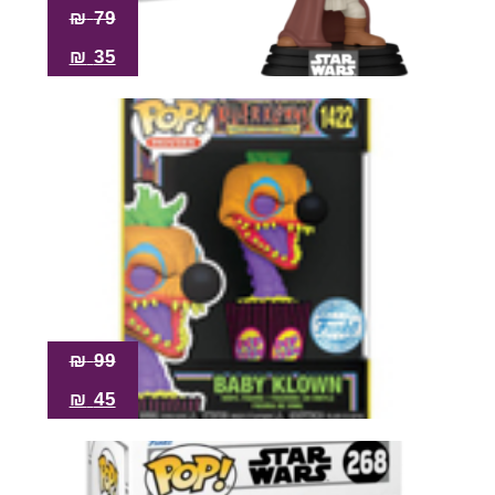
₪
79
₪
35
₪
99
₪
45