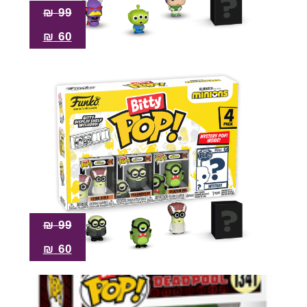
₪
99
₪
60
₪
99
₪
60