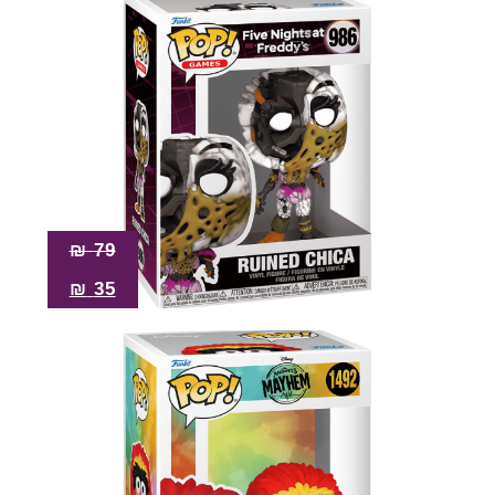
₪
79
₪
35