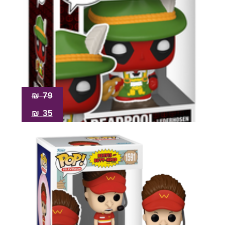
₪
79
₪
35