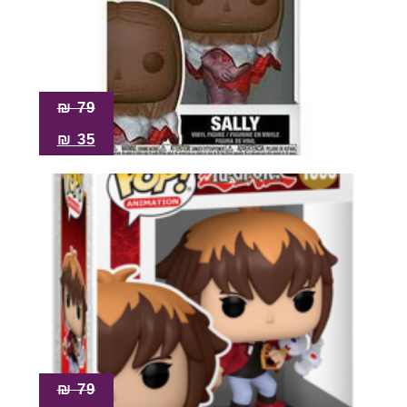
₪
79
₪
35
₪
79