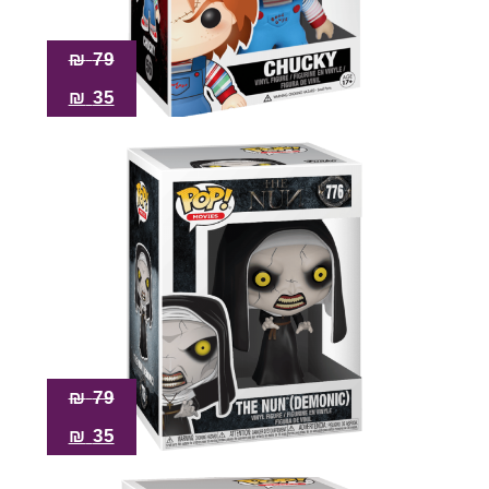
₪
79
₪
35
₪
79
₪
35