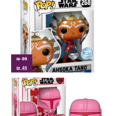
₪
99
₪
45