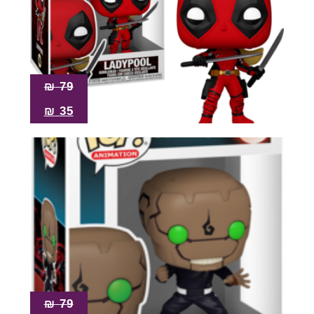
₪
79
₪
35
₪
79