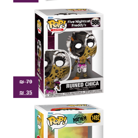
₪
79
₪
35