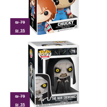
₪
79
₪
35
₪
79
₪
35