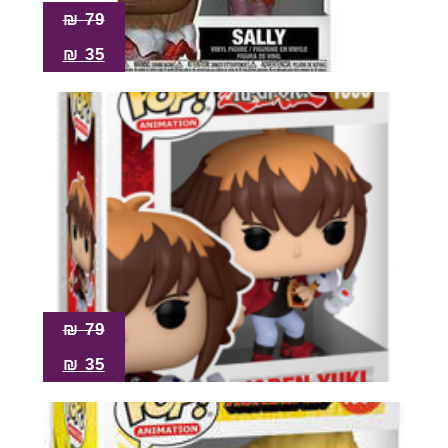
₪
79
₪
35
₪
79
₪
35