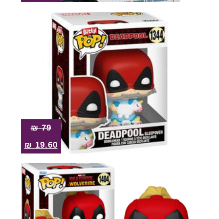
₪
79
₪
19.60