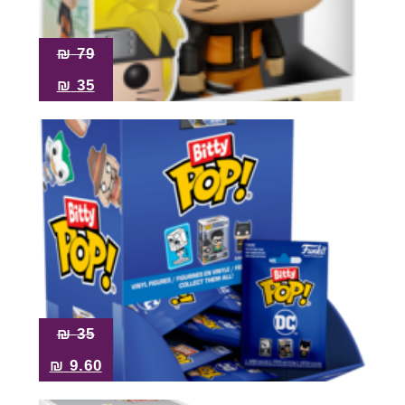
Pop!
מבצע
₪
79
₪
35
₪
35
₪
9.60