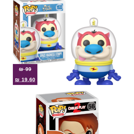
₪
99
₪
19.60