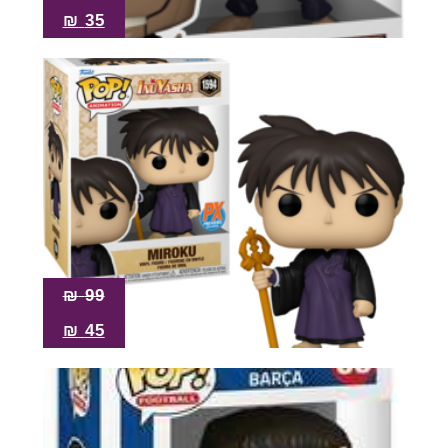
₪
35
₪
99
₪
45