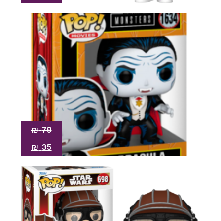
₪
79
₪
35