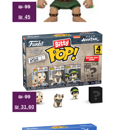
₪
99
₪
45
₪
99
₪
31.60