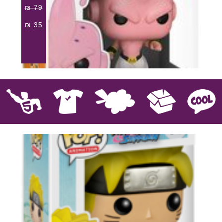
₪
79
₪
35
קוול
אספנות
בובות פרווה
חולצות
פסלים