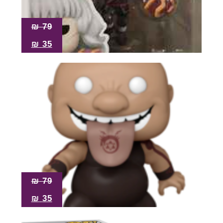
₪
79
₪
35
₪
79
₪
35