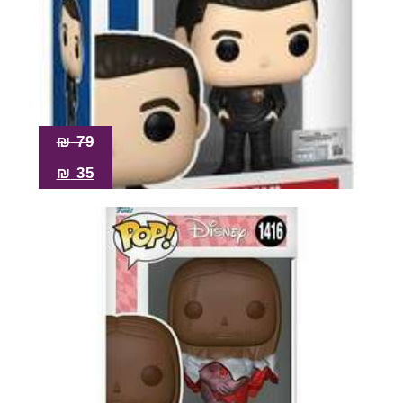
₪
79
₪
35