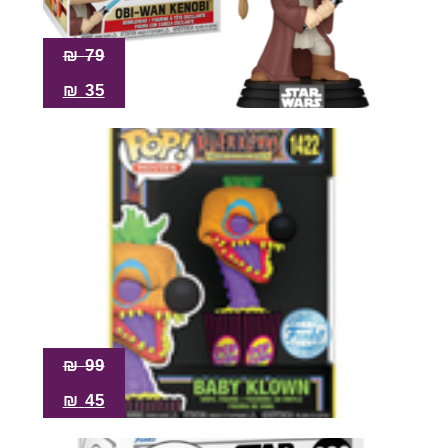
₪
79
₪
35
₪
99
₪
45