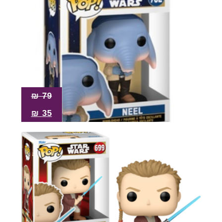
₪
79
₪
35