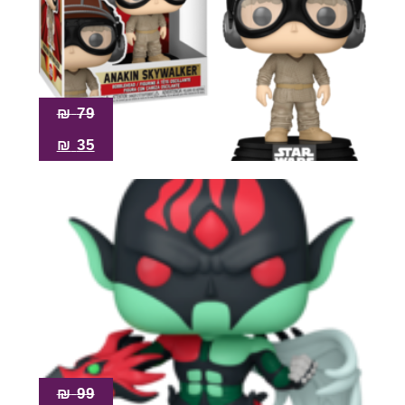
₪
79
₪
35
₪
99