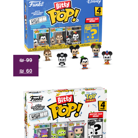
₪
99
₪
60