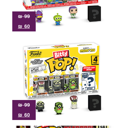
₪
99
₪
60
₪
99
₪
60