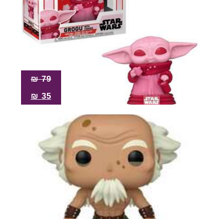
₪
79
₪
35