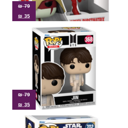
₪
79
₪
35
₪
79
₪
35