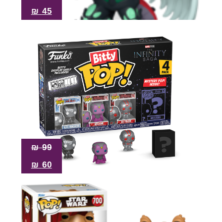
₪
45
₪
99
₪
60