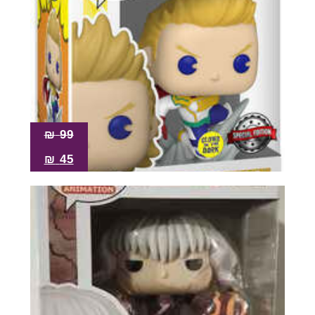
₪
99
₪
45