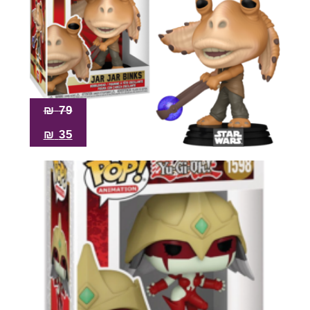
₪
79
₪
35