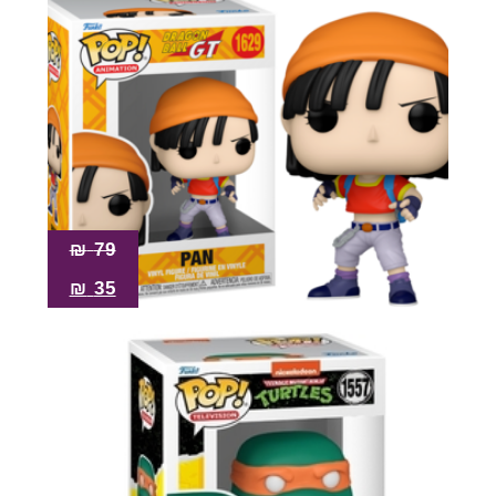
₪
79
₪
35