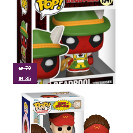
₪
79
₪
35