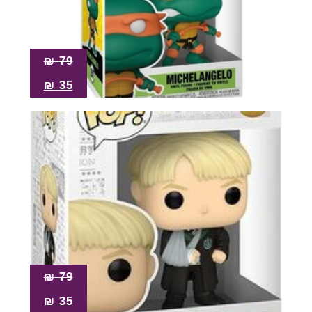
₪
79
₪
35
₪
79
₪
35