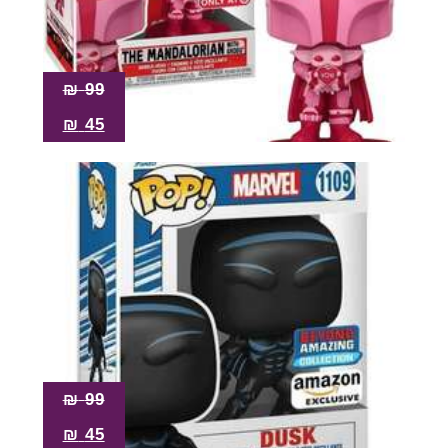
₪
99
₪
45
₪
99
₪
45