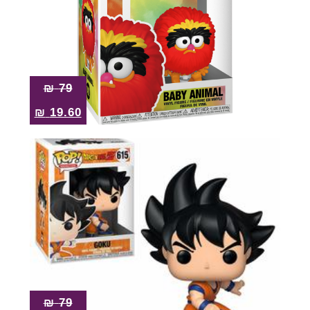
₪
79
₪
19.60
₪
79