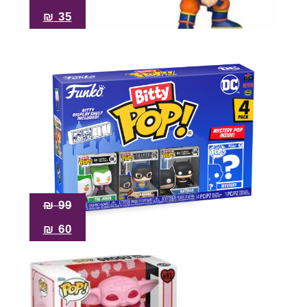
₪
35
₪
99
₪
60