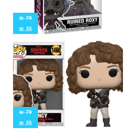
Pop!
מבצע
₪
79
₪
35
₪
79
₪
35