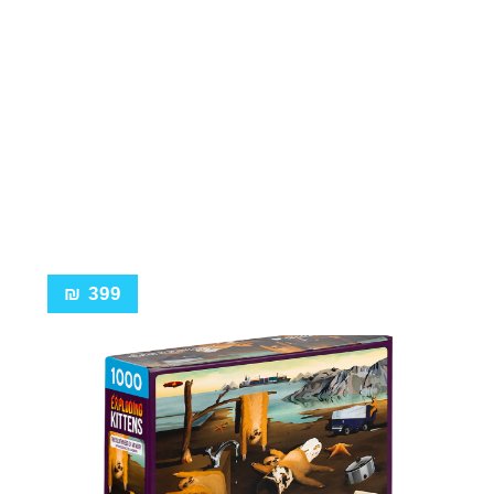
₪
399