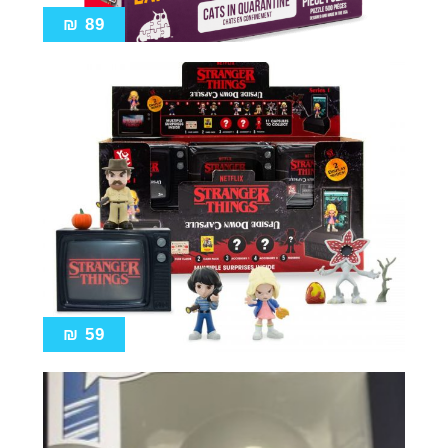
₪
89
₪
59