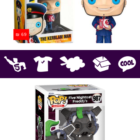
₪
69
קוול
אספנות
בובות פרווה
חולצות
פסלים