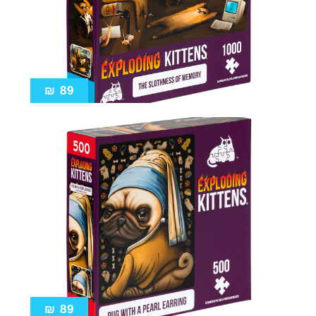
₪
89
₪
89