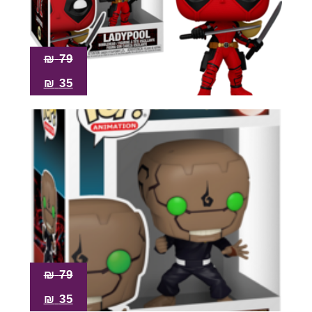
₪
79
₪
35
₪
79
₪
35