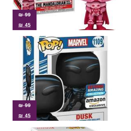
₪
99
₪
45
₪
99
₪
45