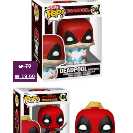
₪
79
₪
19.60