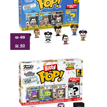
₪
99
₪
60