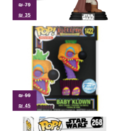
₪
79
₪
35
₪
99
₪
45