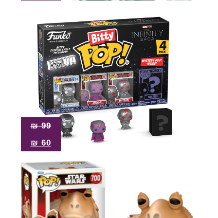
₪
99
₪
60