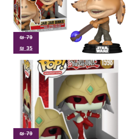
₪
79
₪
35
₪
79