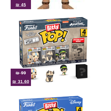
₪
45
₪
99
₪
31.60