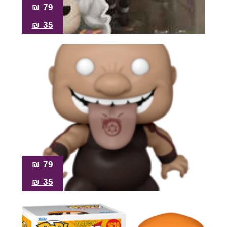
₪
79
₪
35
₪
79
₪
35