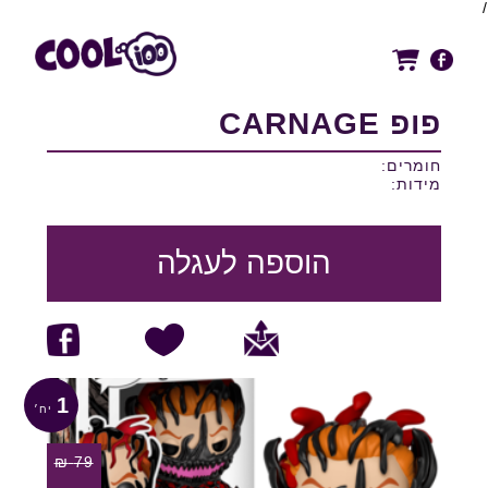
/
פופ CARNAGE
חומרים:
מידות:
הוספה לעגלה
1
₪
79