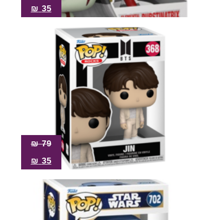
₪
35
₪
79
₪
35