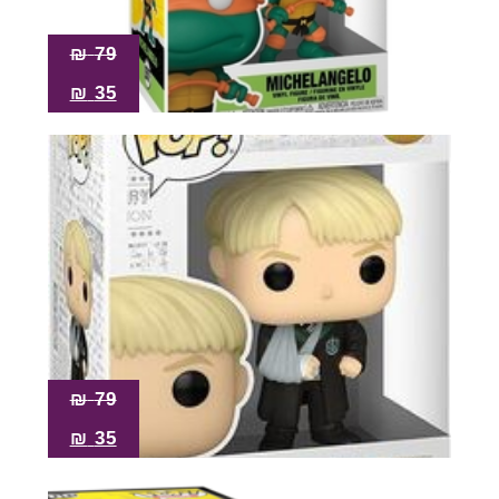
₪
79
₪
35
₪
79
₪
35