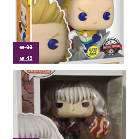
₪
99
₪
45