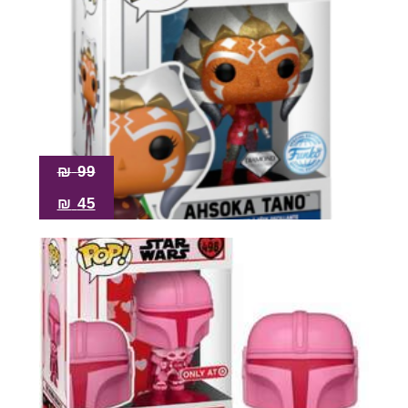
₪
99
₪
45