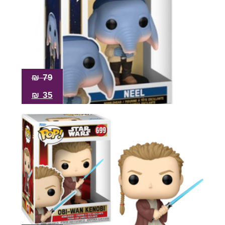
₪
79
₪
35