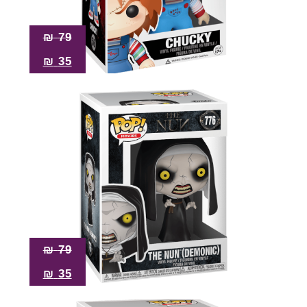
₪
79
₪
35
₪
79
₪
35