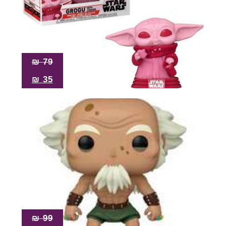
₪
79
₪
35
₪
99