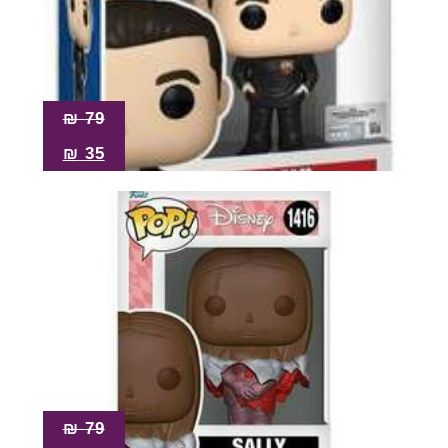
₪
79
₪
35
₪
79