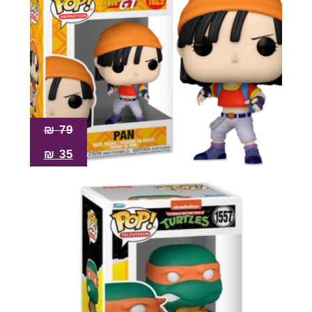
₪
79
₪
35