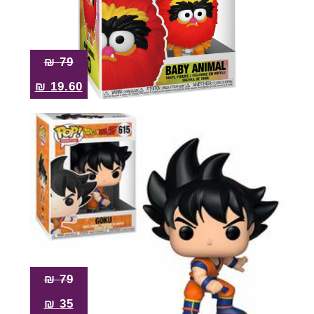
₪
79
₪
19.60
₪
79
₪
35