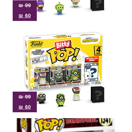
₪
99
₪
60
₪
99
₪
60