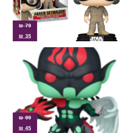
₪
79
₪
35
₪
99
₪
45