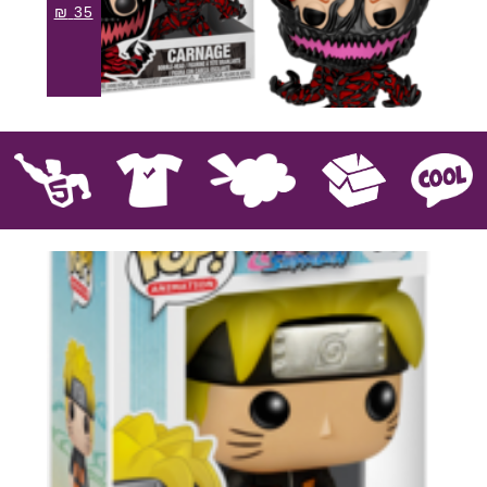
₪
35
קוול
אספנות
בובות פרווה
חולצות
פסלים
Pop!
מבצע