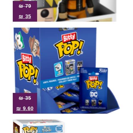
₪
79
₪
35
₪
35
₪
9.60