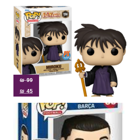
₪
99
₪
45