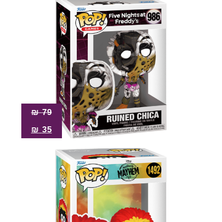
₪
79
₪
35