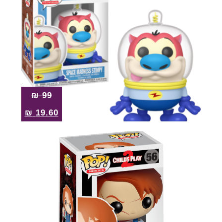
₪
99
₪
19.60