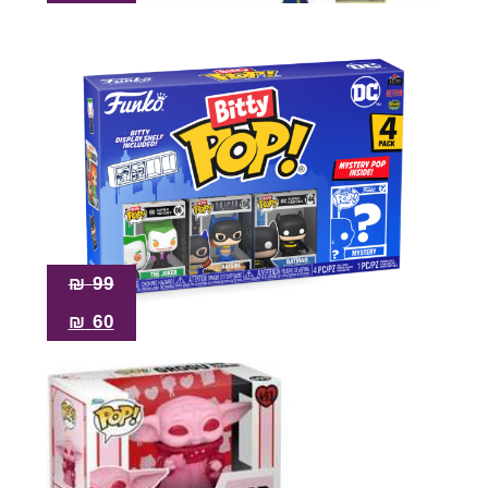
₪
99
₪
60