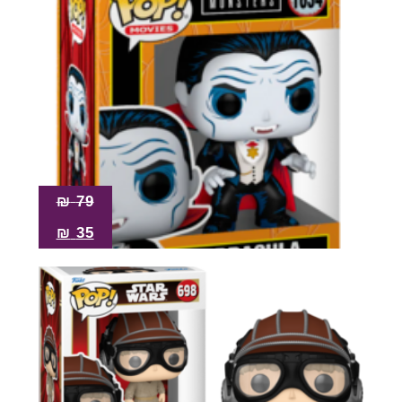
₪
79
₪
35