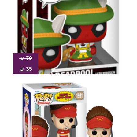
₪
79
₪
35