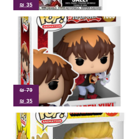
₪
35
₪
79
₪
35