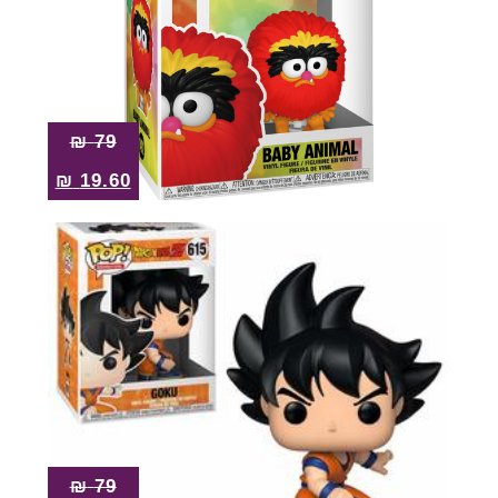
₪
79
₪
19.60
₪
79