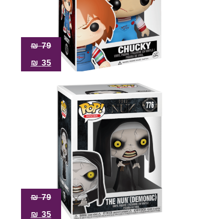
₪
79
₪
35
₪
79
₪
35