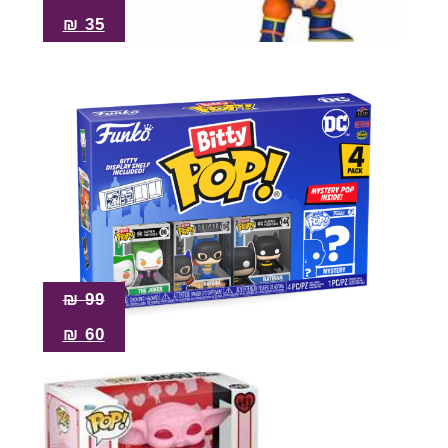
₪
35
₪
99
₪
60