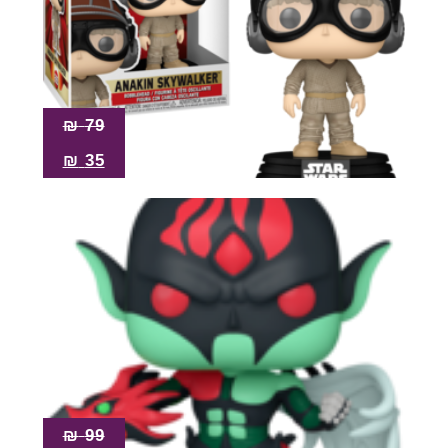
₪
79
₪
35
₪
99