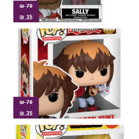
₪
79
₪
35
₪
79
₪
35