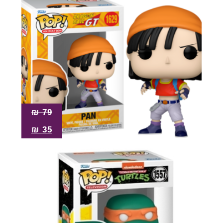
₪
79
₪
35