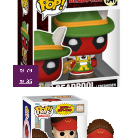
₪
79
₪
35