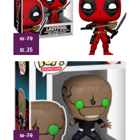
₪
79
₪
35
₪
79