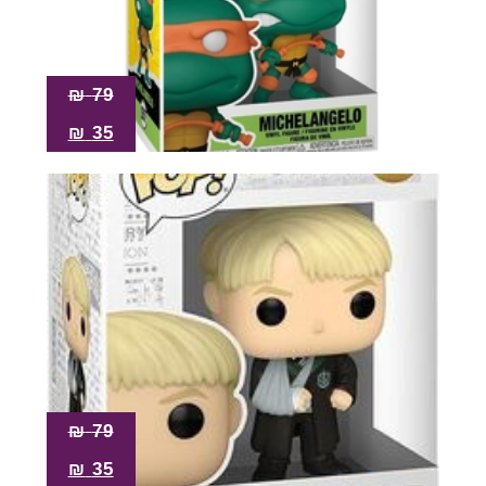
₪
79
₪
35
₪
79
₪
35