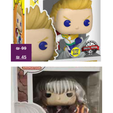
₪
99
₪
45