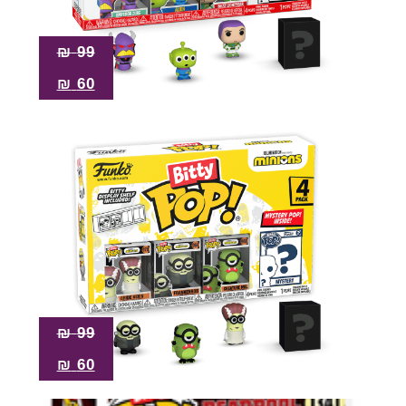
₪
99
₪
60
₪
99
₪
60