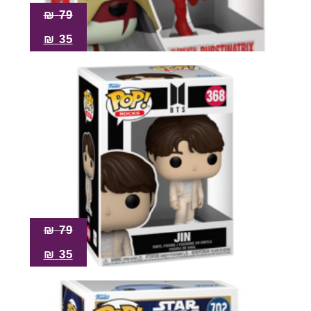
₪
79
₪
35
₪
79
₪
35