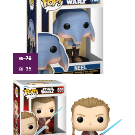
₪
79
₪
35