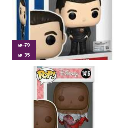
₪
79
₪
35