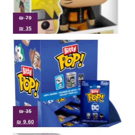
Pop!
מבצע
₪
79
₪
35
₪
35
₪
9.60