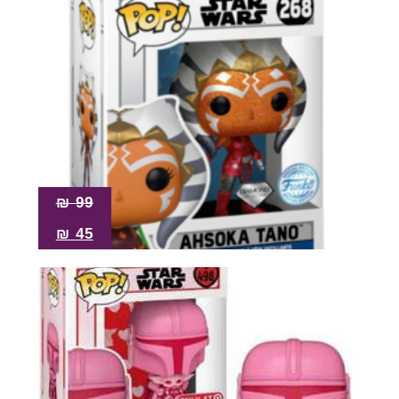
₪
99
₪
45