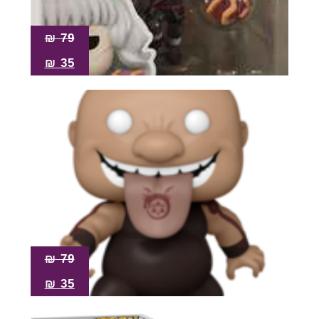
₪
79
₪
35
₪
79
₪
35