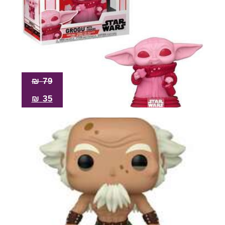
₪
79
₪
35