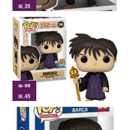
₪
35
₪
99
₪
45