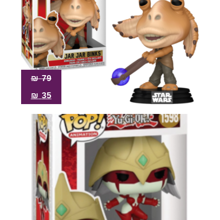
₪
79
₪
35