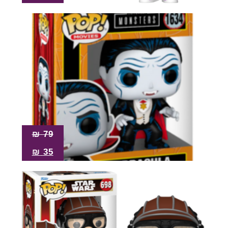
₪
79
₪
35