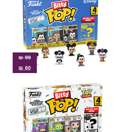
₪
99
₪
60