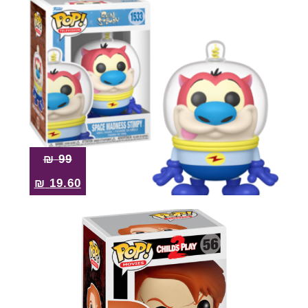
₪
99
₪
19.60