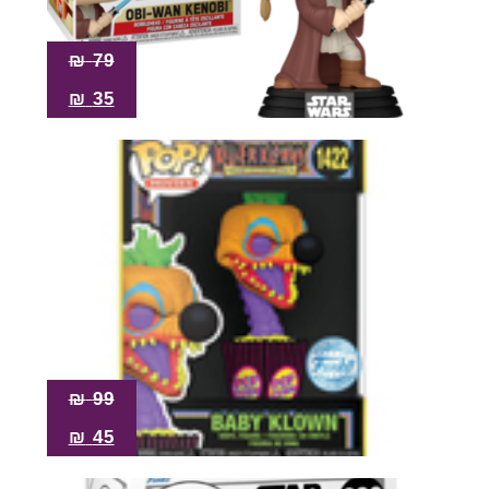
₪
79
₪
35
₪
99
₪
45