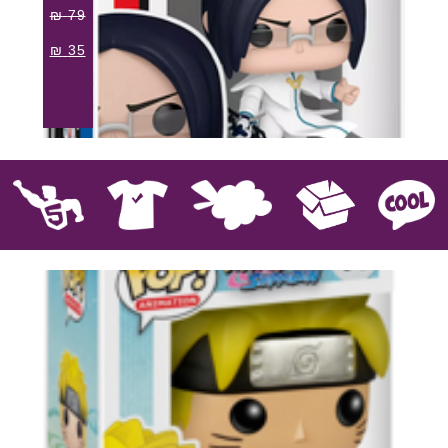
₪
79
₪
35
קוול
אספנות
בובות פרווה
חולצות
פסלים