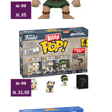
₪
99
₪
45
₪
99
₪
31.60