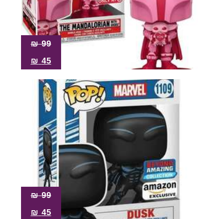
₪
99
₪
45
₪
99
₪
45