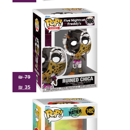
₪
79
₪
35