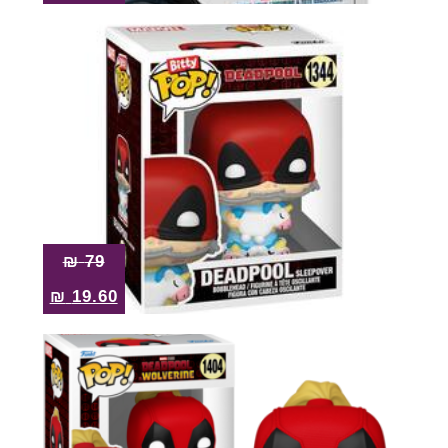
₪
79
₪
19.60