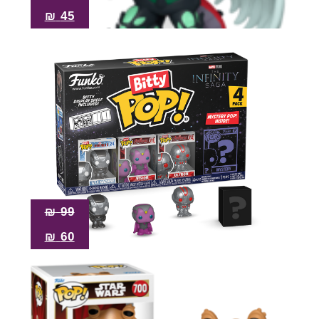
₪
45
₪
99
₪
60