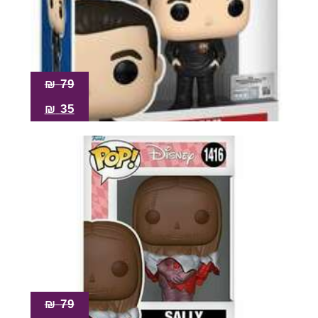
₪
79
₪
35
₪
79