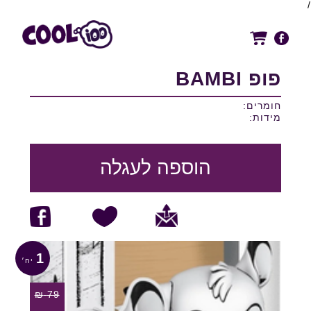
/
פופ BAМBI
חומרים:
מידות:
הוספה לעגלה
1
₪
79