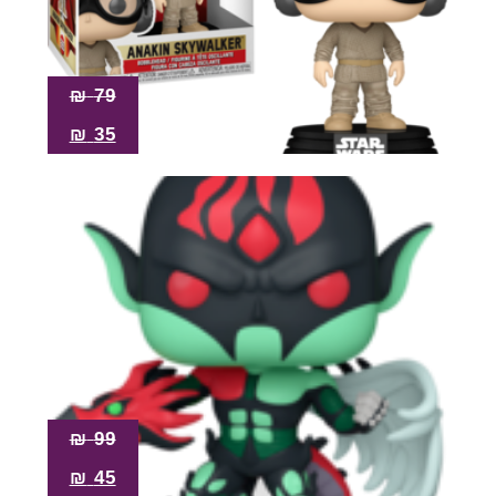
₪
79
₪
35
₪
99
₪
45