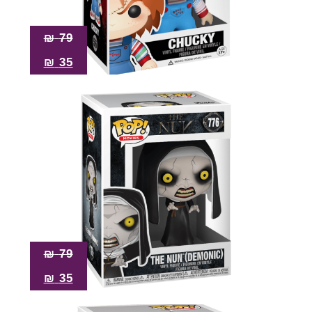
₪
79
₪
35
₪
79
₪
35