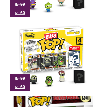
₪
99
₪
60
₪
99
₪
60