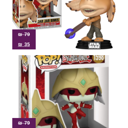
₪
79
₪
35
₪
79