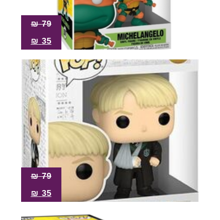
₪
79
₪
35
₪
79
₪
35