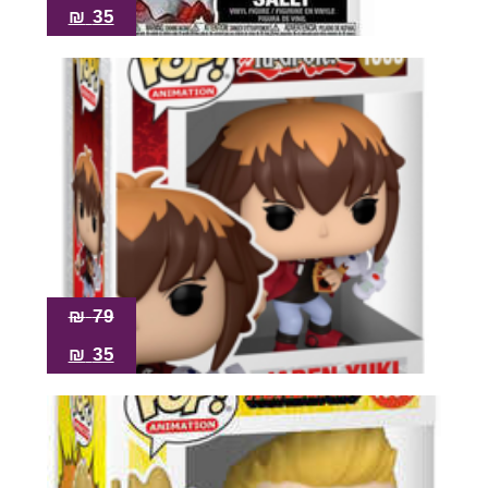
₪
35
₪
79
₪
35