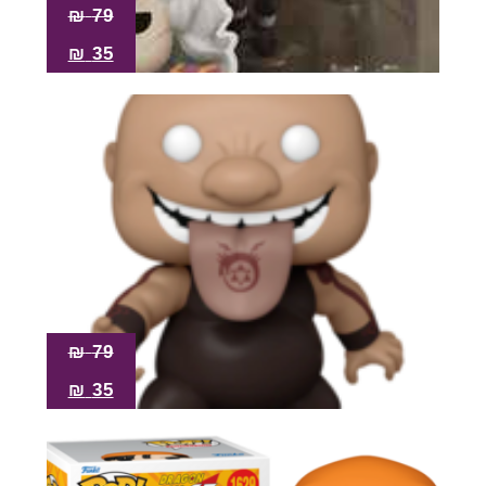
₪
79
₪
35
₪
79
₪
35