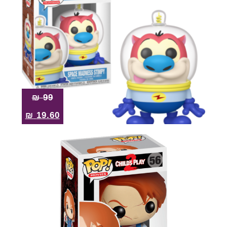
₪
99
₪
19.60