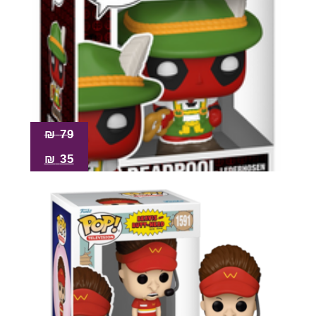
₪
79
₪
35