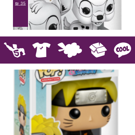
₪
35
קוול
אספנות
בובות פרווה
חולצות
פסלים
Pop!
מבצע