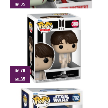
₪
35
₪
79
₪
35