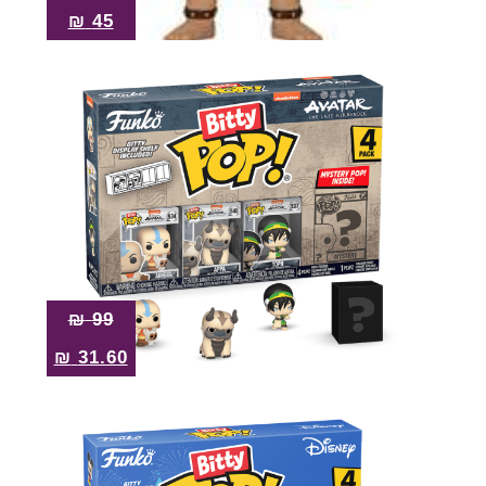
₪
45
₪
99
₪
31.60