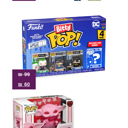
₪
99
₪
60