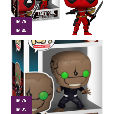
₪
79
₪
35
₪
79
₪
35