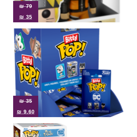
₪
79
₪
35
₪
35
₪
9.60