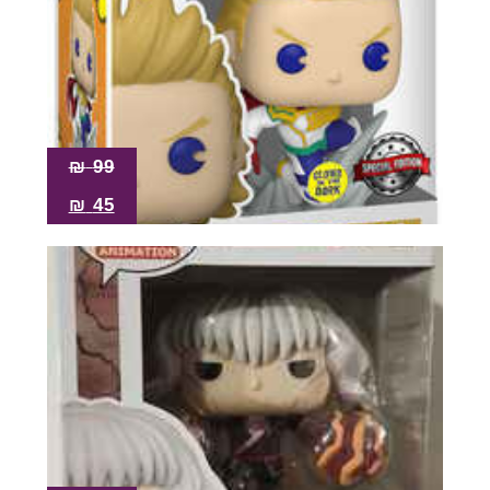
₪
99
₪
45