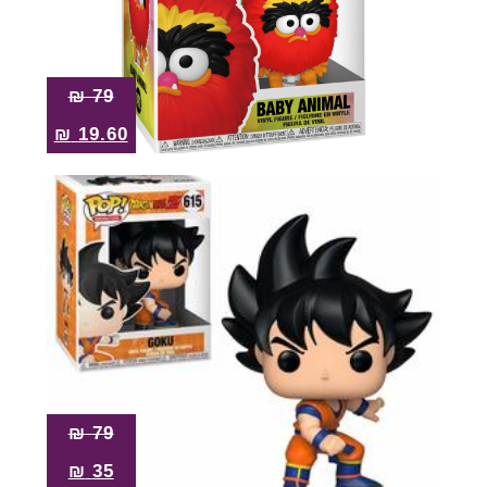
₪
79
₪
19.60
₪
79
₪
35