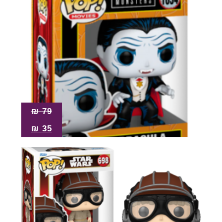
₪
79
₪
35