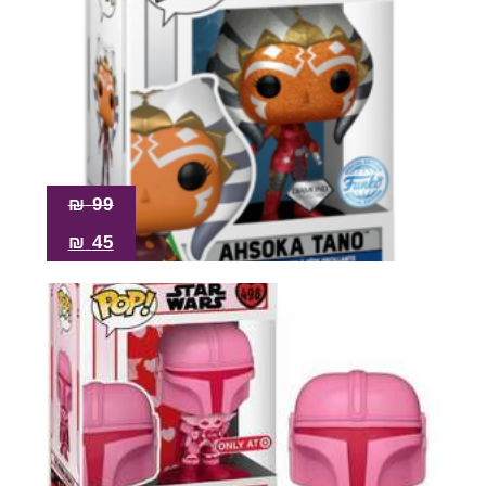
₪
99
₪
45