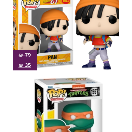
₪
79
₪
35