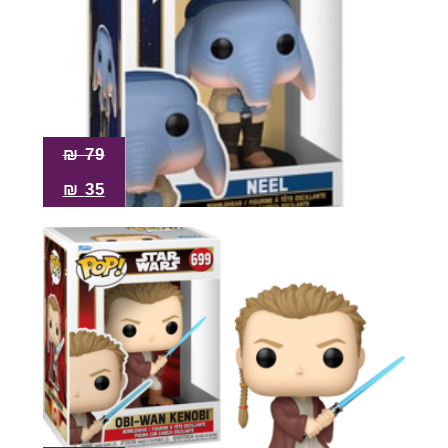
₪
79
₪
35