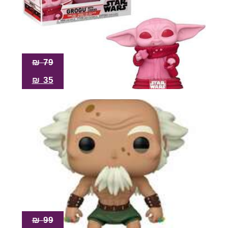
₪
79
₪
35
₪
99