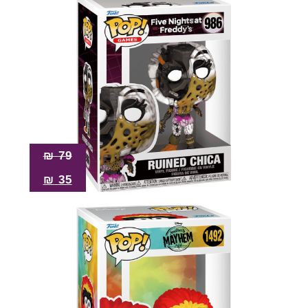
₪
79
₪
35