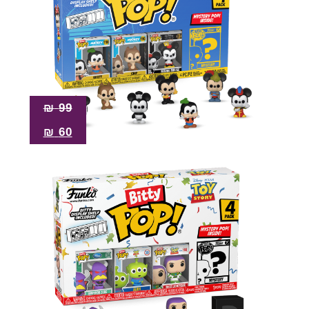
₪
99
₪
60