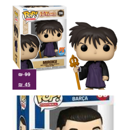
₪
99
₪
45