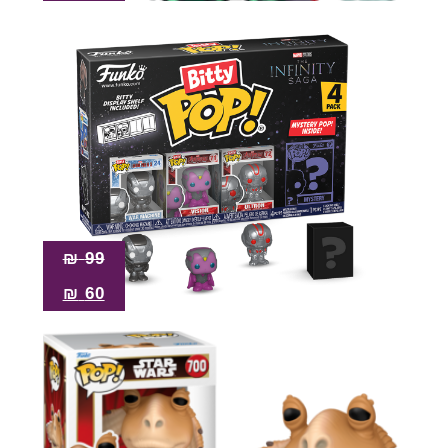
₪
99
₪
60