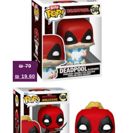
₪
79
₪
19.60