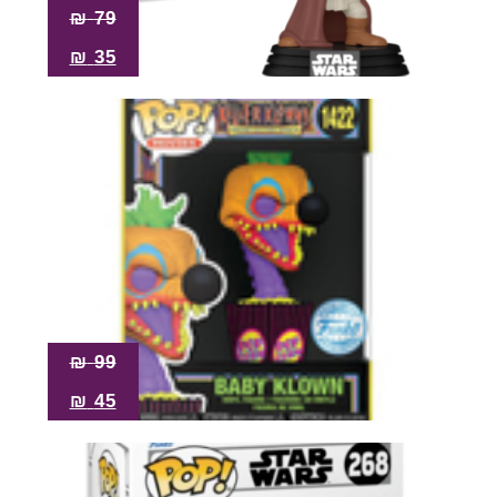
₪
79
₪
35
₪
99
₪
45