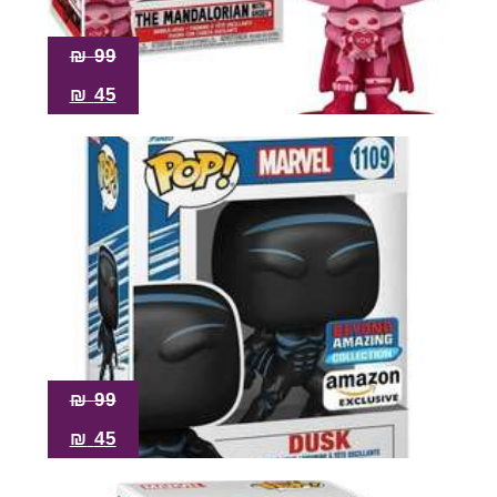
₪
99
₪
45
₪
99
₪
45