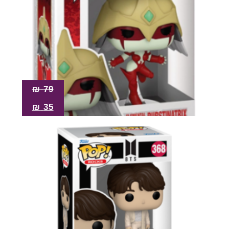
₪
79
₪
35