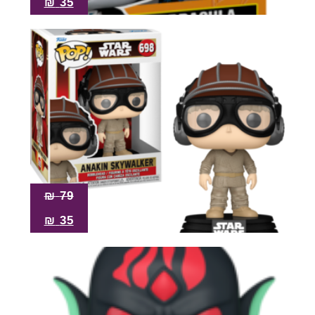
₪
35
₪
79
₪
35