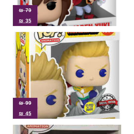
₪
79
₪
35
₪
99
₪
45