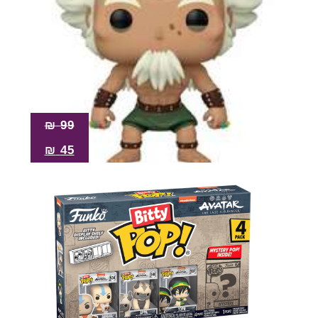
₪
99
₪
45