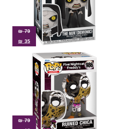
₪
79
₪
35
₪
79