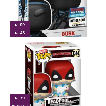
₪
99
₪
45
₪
79