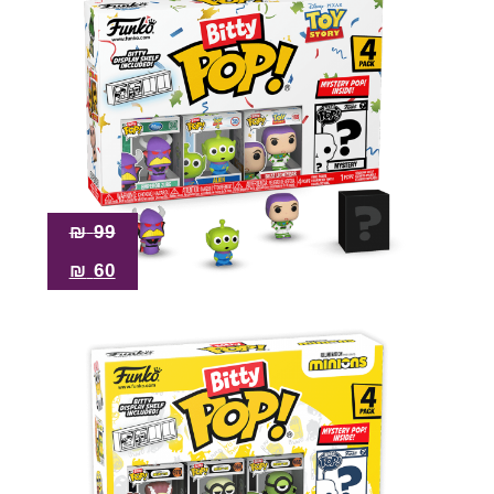
₪
99
₪
60