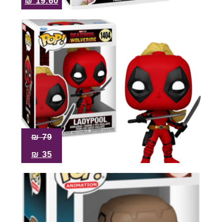
₪
19.60
₪
79
₪
35