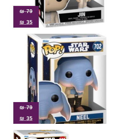
₪
79
₪
35
₪
79
₪
35