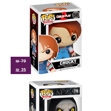
₪
79
₪
35