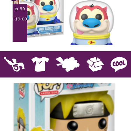
₪
99
₪
19.60
קוול
אספנות
בובות פרווה
חולצות
פסלים