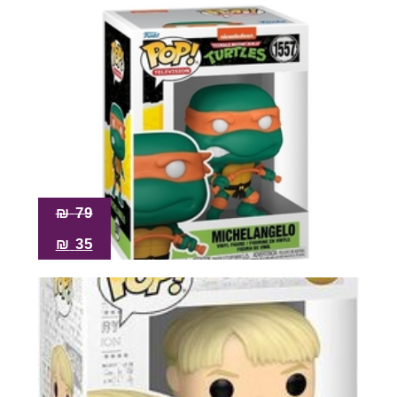
₪
79
₪
35