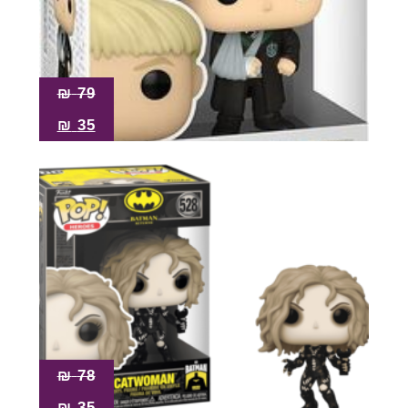
₪
79
₪
35
₪
78
₪
35