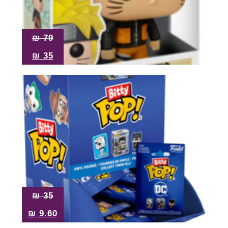
Pop!
מבצע
₪
79
₪
35
₪
35
₪
9.60