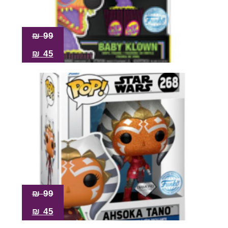
₪
99
₪
45
₪
99
₪
45