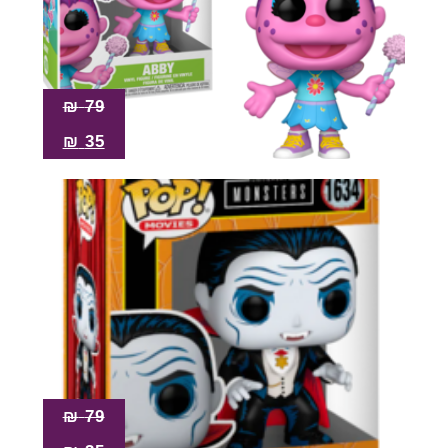
₪
79
₪
35
₪
79