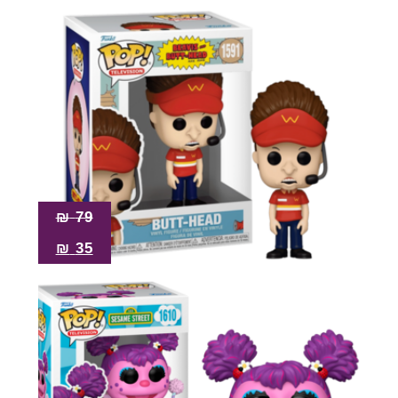
₪
79
₪
35