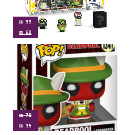
₪
99
₪
60
₪
79
₪
35