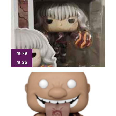
₪
79
₪
35