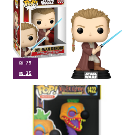
₪
79
₪
35