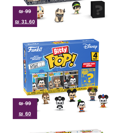
₪
99
₪
31.60
₪
99
₪
60