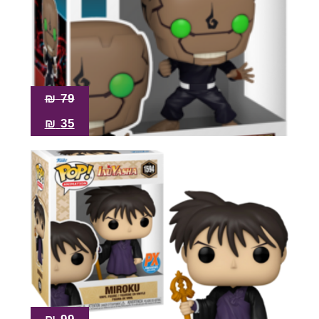
₪
79
₪
35