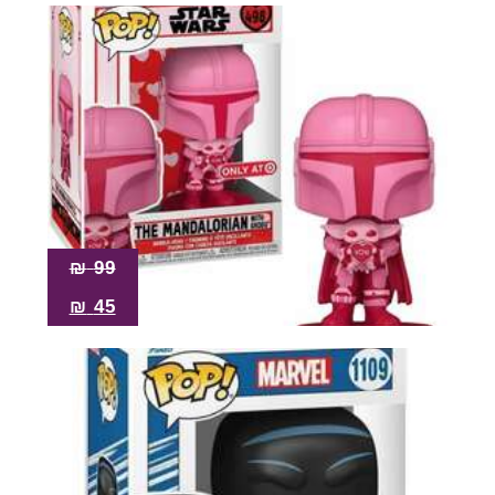
₪
99
₪
45