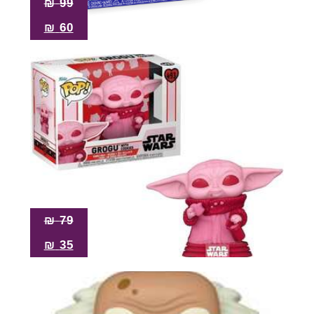
₪
99
₪
60
₪
79
₪
35