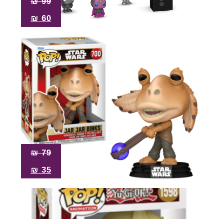
₪
99
₪
60
₪
79
₪
35