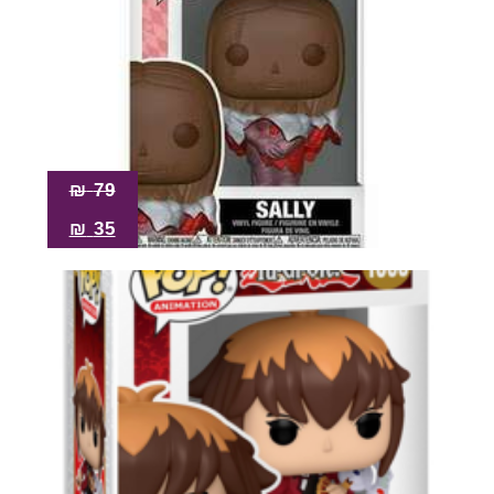
₪
79
₪
35