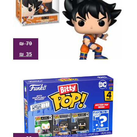
₪
79
₪
35