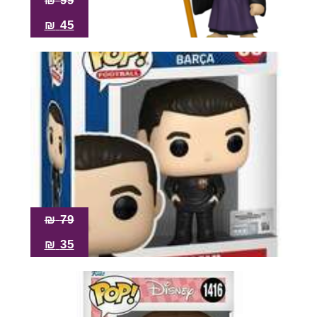
₪
99
₪
45
₪
79
₪
35