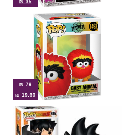
₪
35
₪
79
₪
19.60