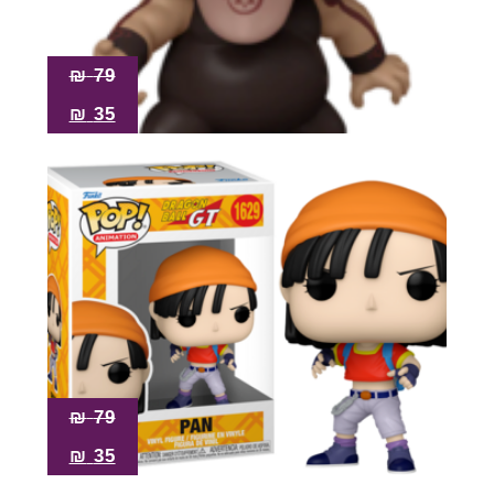
₪
79
₪
35
₪
79
₪
35