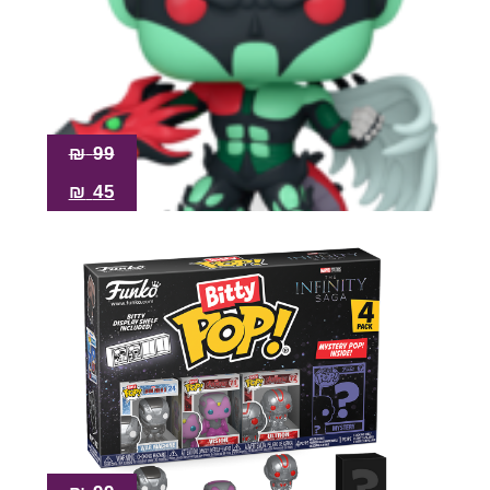
₪
99
₪
45