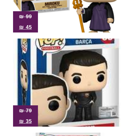
₪
99
₪
45
₪
79
₪
35