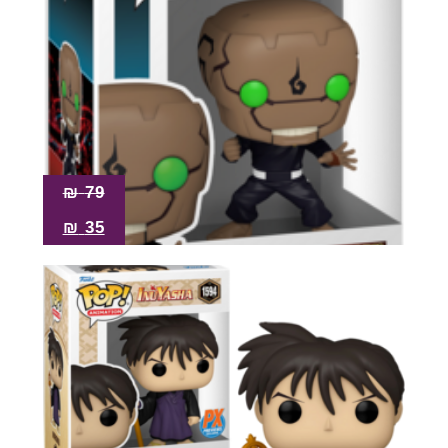
₪
79
₪
35