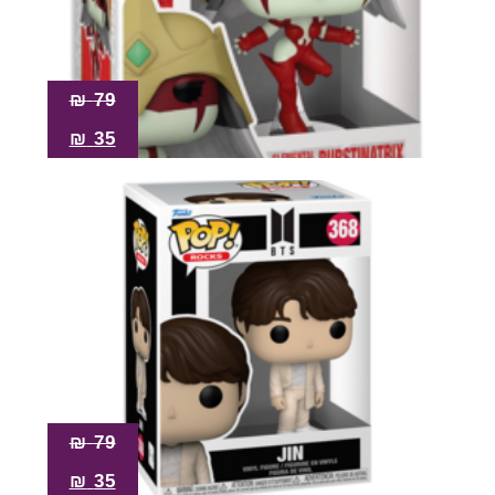
₪
79
₪
35
₪
79
₪
35