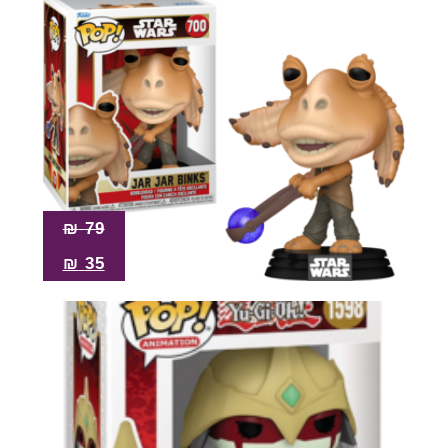
₪
79
₪
35