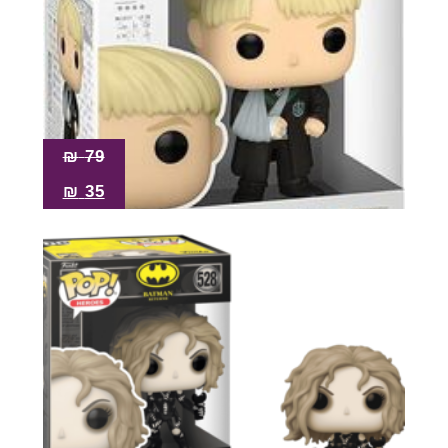
₪
79
₪
35