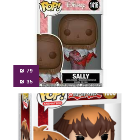
₪
79
₪
35