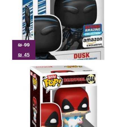
₪
99
₪
45