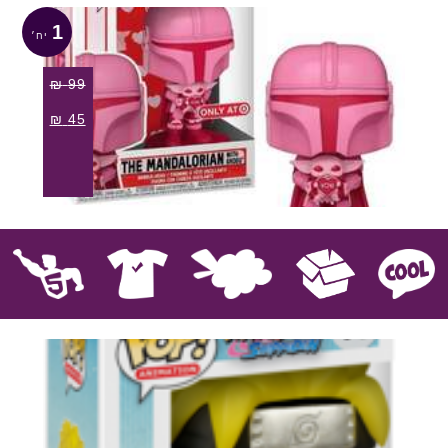
1
₪
99
₪
45
קוול
אספנות
בובות פרווה
חולצות
פסלים