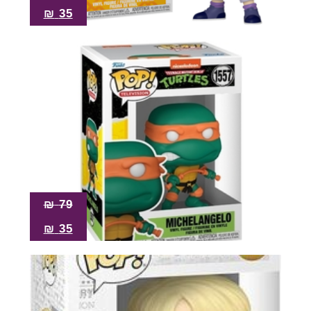
₪
35
₪
79
₪
35