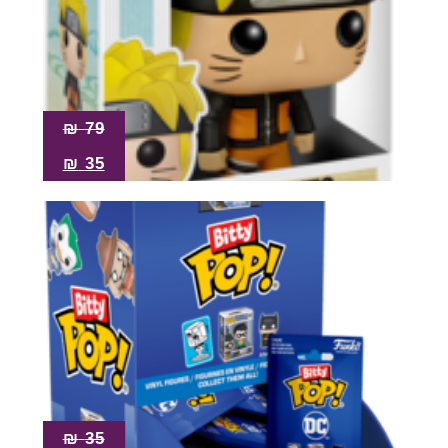
Pop!
מבצע
₪
79
₪
35
₪
35