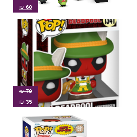
₪
60
₪
79
₪
35