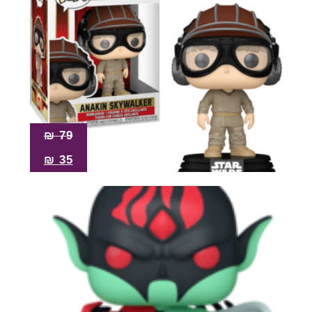
₪
79
₪
35