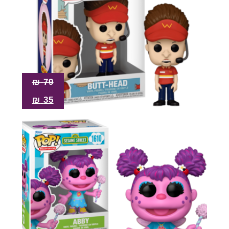
₪
79
₪
35