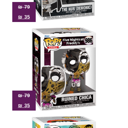
₪
79
₪
35
₪
79
₪
35