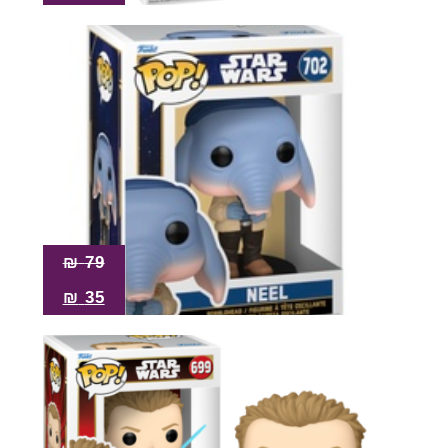
₪
79
₪
35