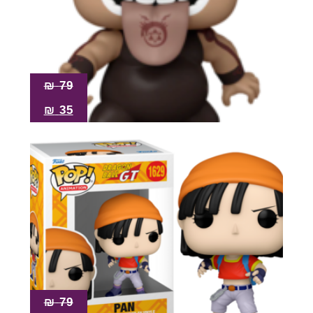
₪
79
₪
35
₪
79