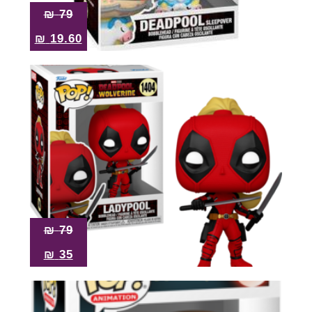
₪
79
₪
19.60
₪
79
₪
35