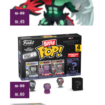
₪
99
₪
45
₪
99
₪
60