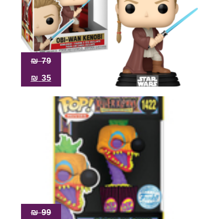
₪
79
₪
35
₪
99