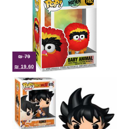
₪
79
₪
19.60