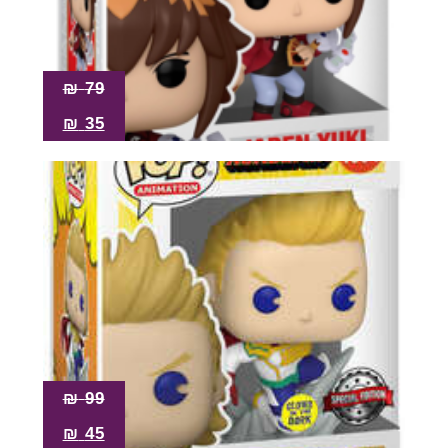
₪
79
₪
35
₪
99
₪
45