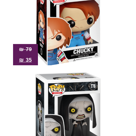
₪
79
₪
35