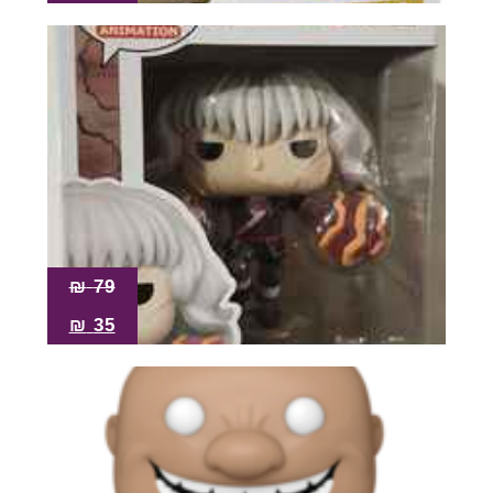
₪
79
₪
35