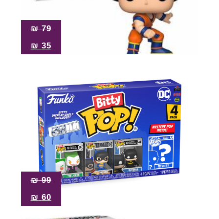
₪
79
₪
35
₪
99
₪
60