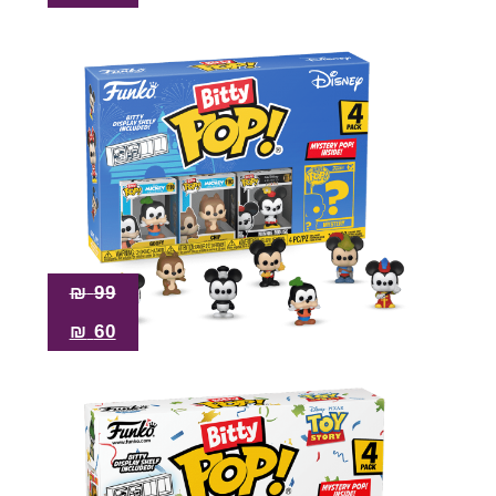
₪
99
₪
60