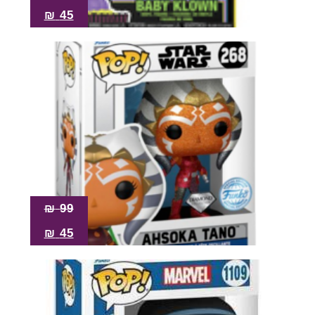
₪
45
₪
99
₪
45