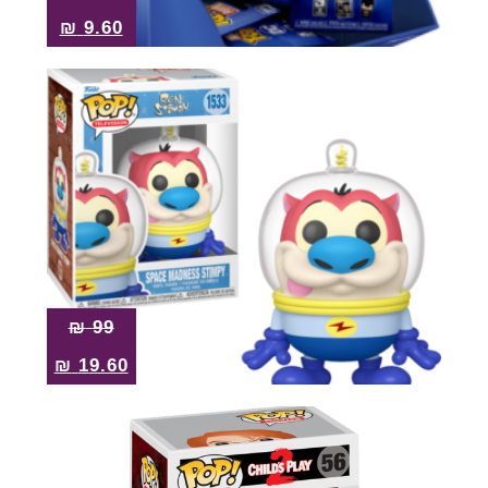
₪
9.60
₪
99
₪
19.60