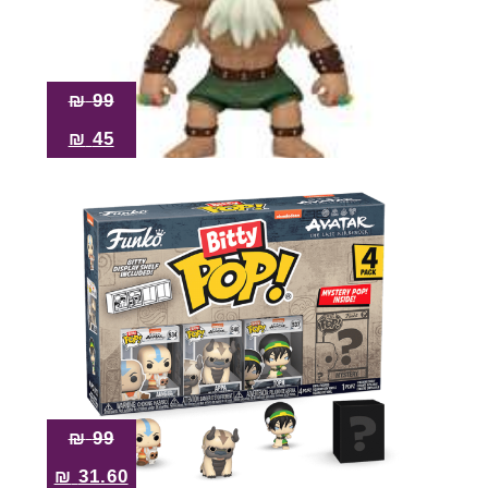
₪
99
₪
45
₪
99
₪
31.60