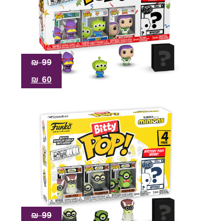
₪
99
₪
60
₪
99