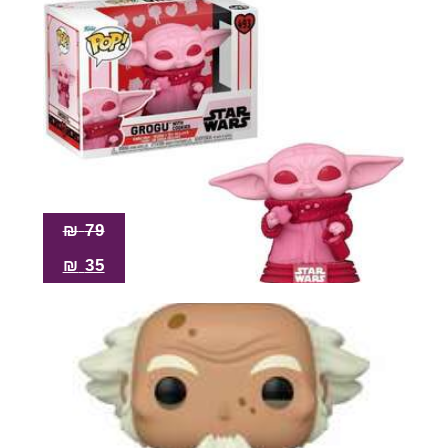
₪
79
₪
35