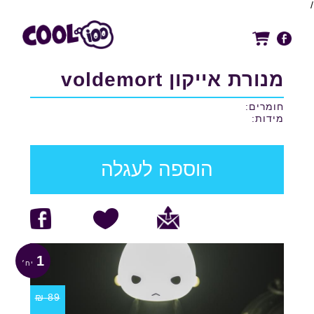
/
מנורת אייקון voldemort
חומרים:
מידות:
הוספה לעגלה
1
₪
89