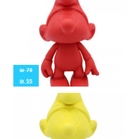
₪
79
₪
55