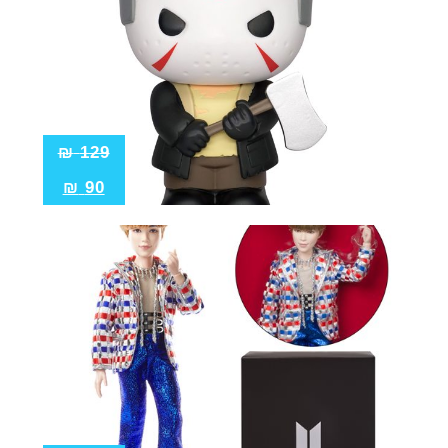
₪
129
₪
90