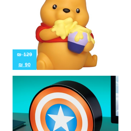
₪
129
₪
90