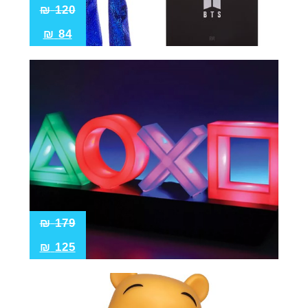
₪
120
₪
84
₪
179
₪
125