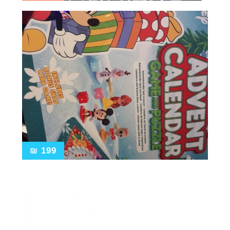
₪
199