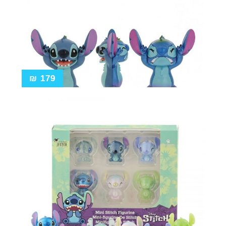
₪
179