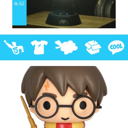
₪
62
קוול
אספנות
בובות פרווה
חולצות
פסלים
Pop!
מבצע