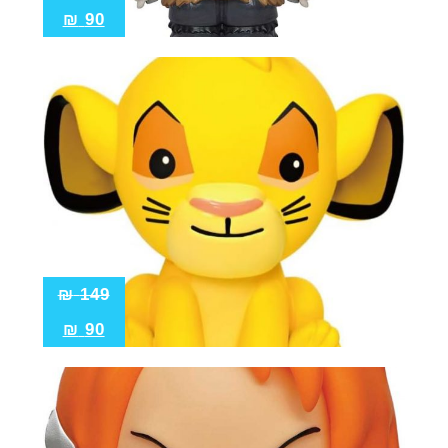
₪
90
₪
149
₪
90