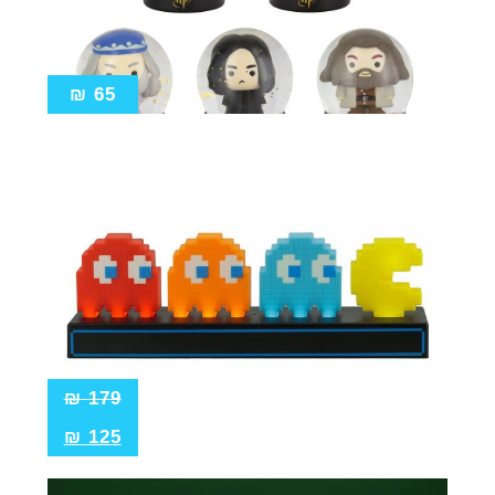
₪
65
₪
179
₪
125