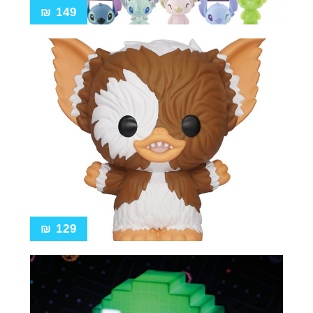
₪
149
₪
129