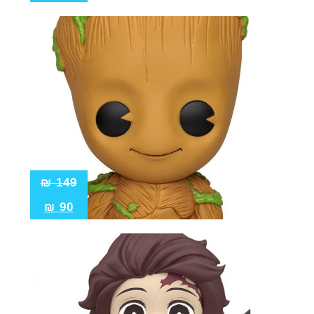
₪
149
₪
90