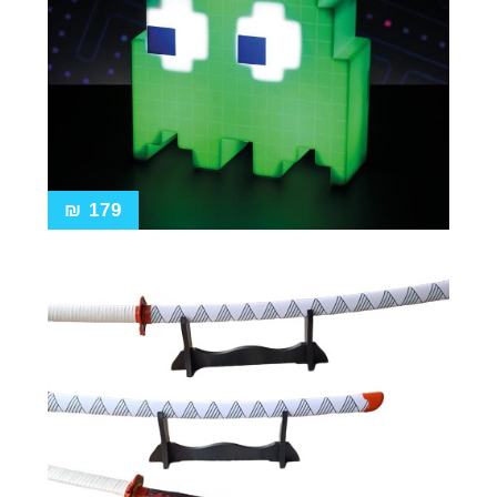
₪
179