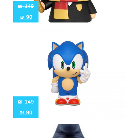
₪
149
₪
90
₪
149
₪
90