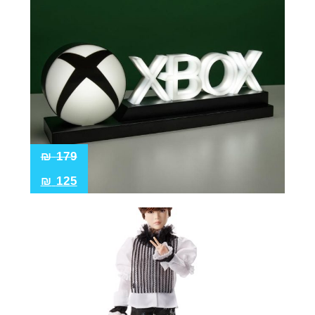
₪
179
₪
125