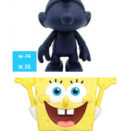
₪
79
₪
55