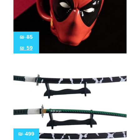
₪
85
₪
59
₪
499