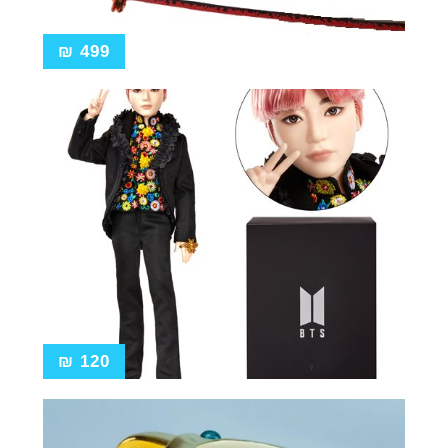
₪
499
₪
120