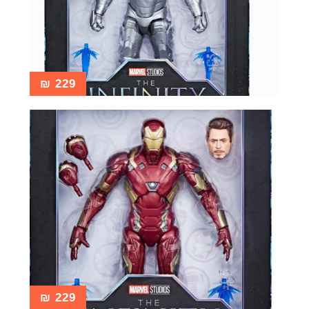
₪
229
₪
229