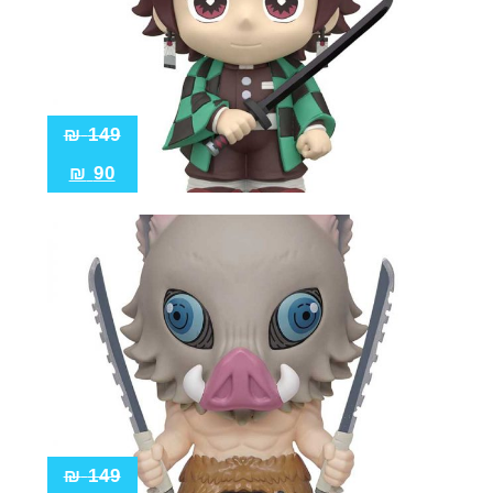
₪
149
₪
90
₪
149