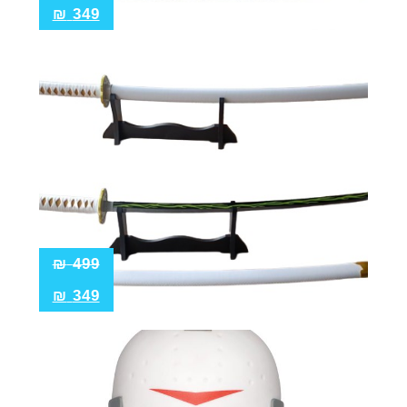
₪
349
₪
499
₪
349