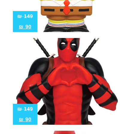
₪
149
₪
90
₪
149
₪
90