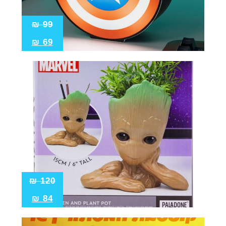
₪
99
₪
69
₪
120
₪
84