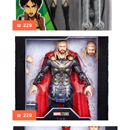
₪
229
₪
229