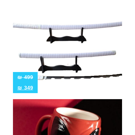
₪
499
₪
349