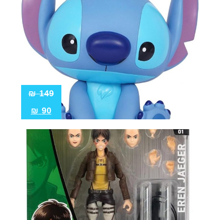
₪
149
₪
90