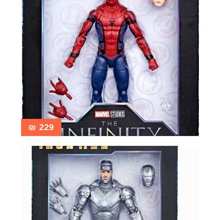
₪
229