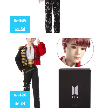
₪
120
₪
84
₪
120
₪
84