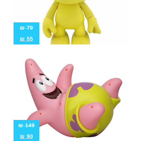
₪
79
₪
55
₪
149
₪
90