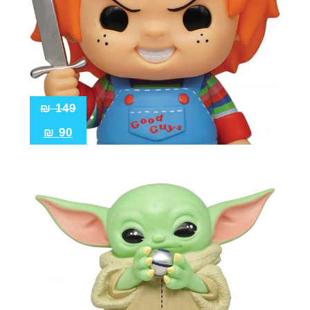
₪
149
₪
90