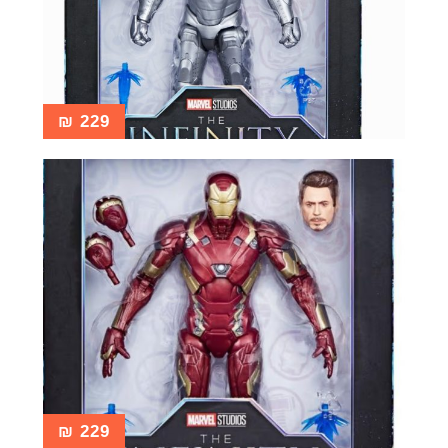
₪
229
₪
229