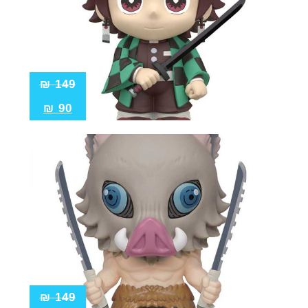
₪
149
₪
90
₪
149