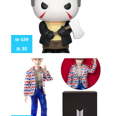
₪
129
₪
90