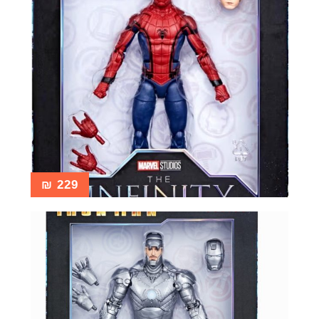
₪
229