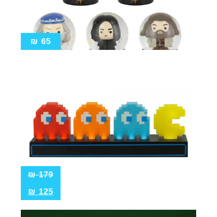
₪
65
₪
179
₪
125