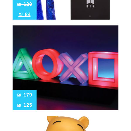
₪
120
₪
84
₪
179
₪
125