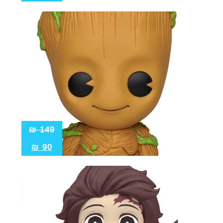
₪
149
₪
90