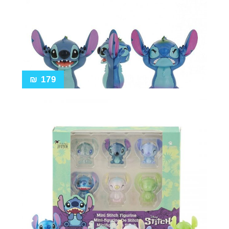
₪
179