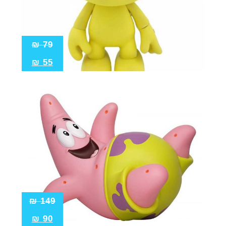
₪
79
₪
55
₪
149
₪
90