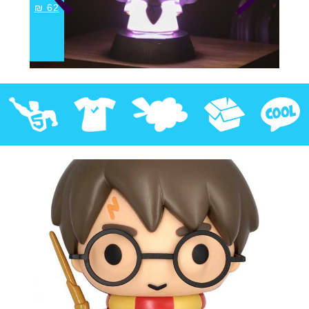
₪
62
קוול
אספנות
בובות פרווה
חולצות
פסלים
Pop!
מבצע