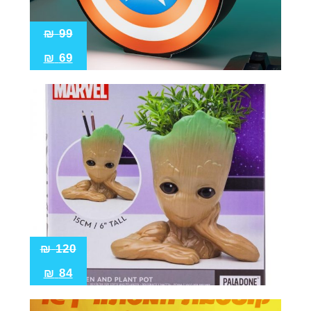
₪
99
₪
69
₪
120
₪
84