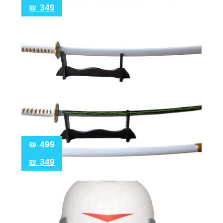
₪
349
₪
499
₪
349