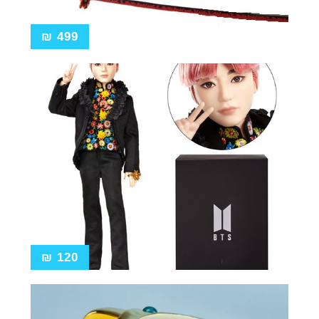
₪
499
₪
120