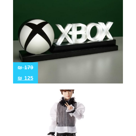
₪
179
₪
125