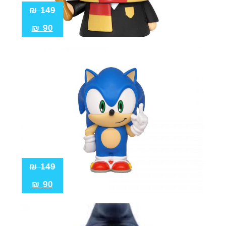
₪
149
₪
90
₪
149
₪
90