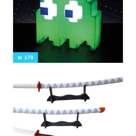
₪
179