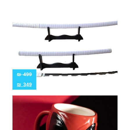
₪
499
₪
349