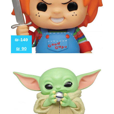
₪
149
₪
90