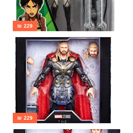
₪
229
₪
229