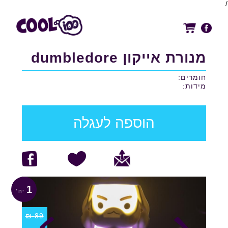
/
מנורת אייקון dumbledore
חומרים:
מידות:
הוספה לעגלה
1
₪
89