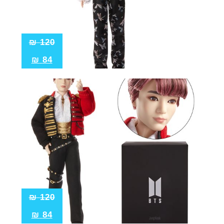
₪
120
₪
84
₪
120
₪
84