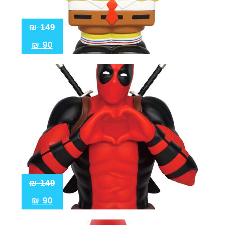
₪
149
₪
90
₪
149
₪
90