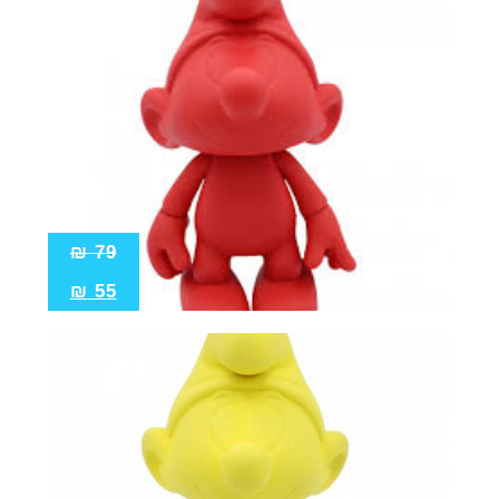
₪
79
₪
55