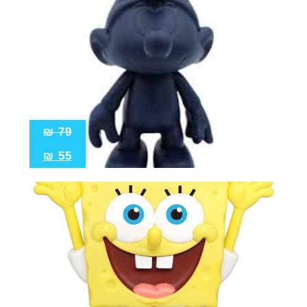
₪
79
₪
55