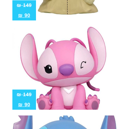
₪
149
₪
90
₪
149
₪
90