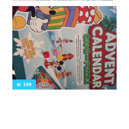
₪
199