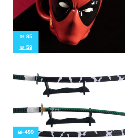
₪
85
₪
59
₪
499