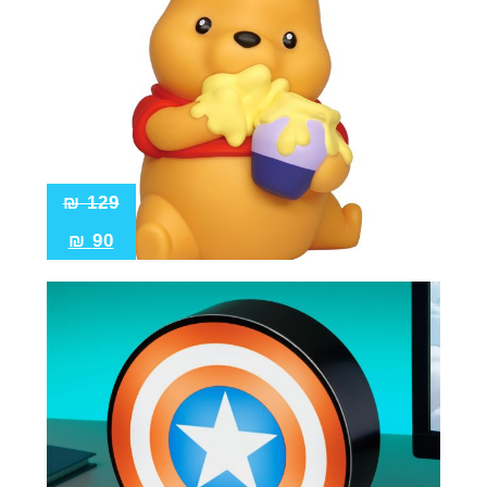
₪
129
₪
90