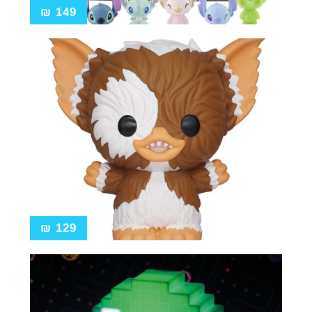
₪
149
₪
129