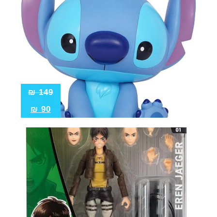
₪
149
₪
90