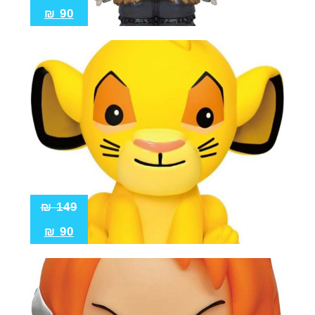
₪
90
₪
149
₪
90