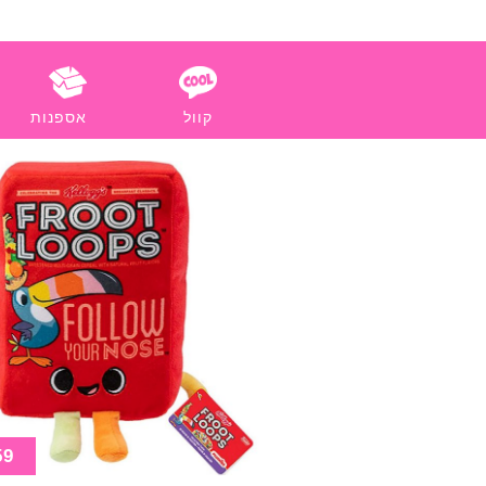
קוול
אספנות
59