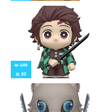
₪
149
₪
90