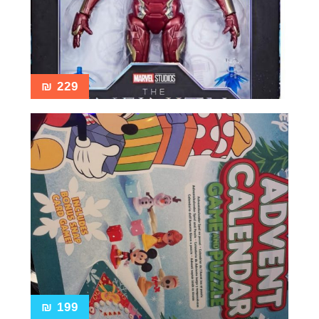
₪
229
₪
199