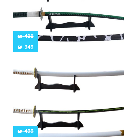
₪
499
₪
349
₪
499