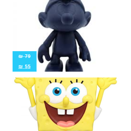
₪
79
₪
55