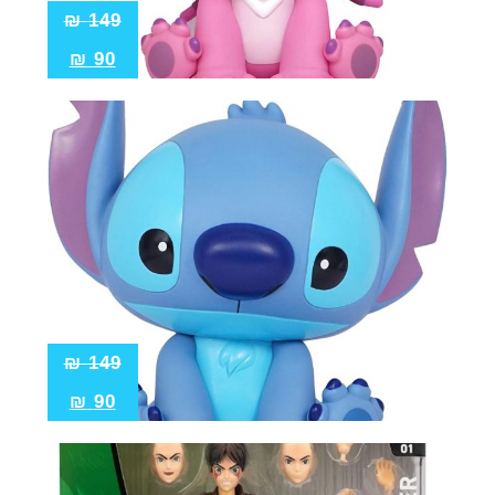
₪
149
₪
90
₪
149
₪
90