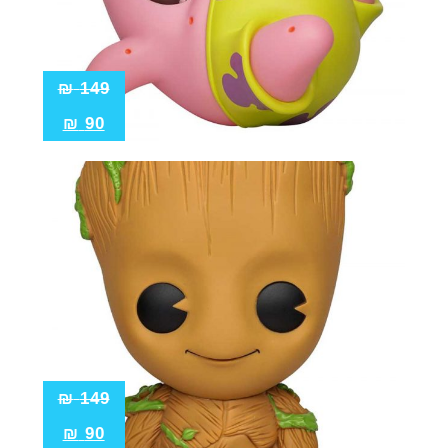
₪
149
₪
90
₪
149
₪
90