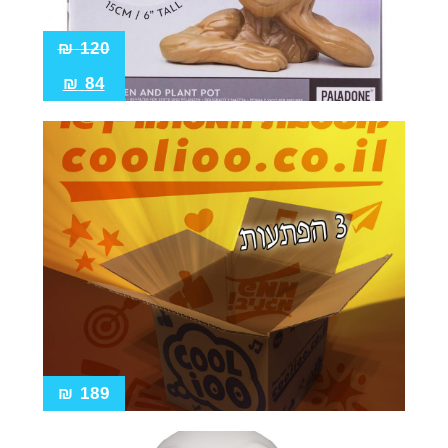
₪
120
₪
84
₪
189