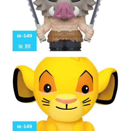
₪
149
₪
90
₪
149