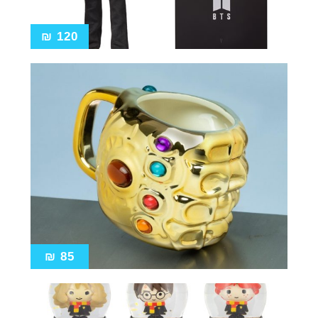
₪
120
₪
85