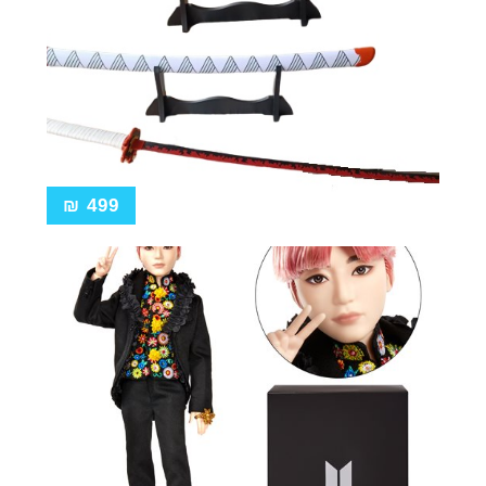
₪
499