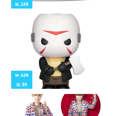
₪
349
₪
129
₪
90