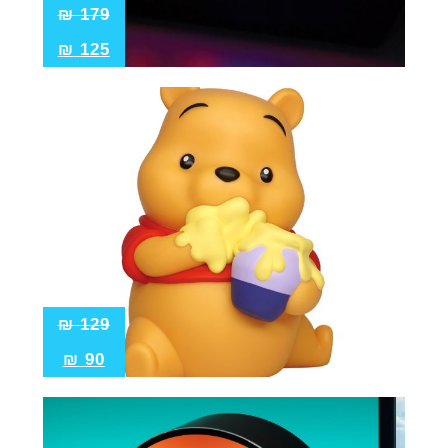
₪
179
₪
125
₪
129
₪
90