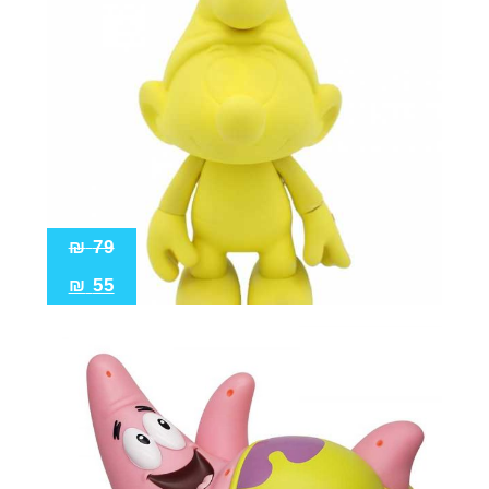
₪
79
₪
55