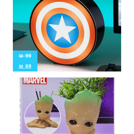
₪
99
₪
69