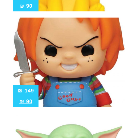
₪
90
₪
149
₪
90