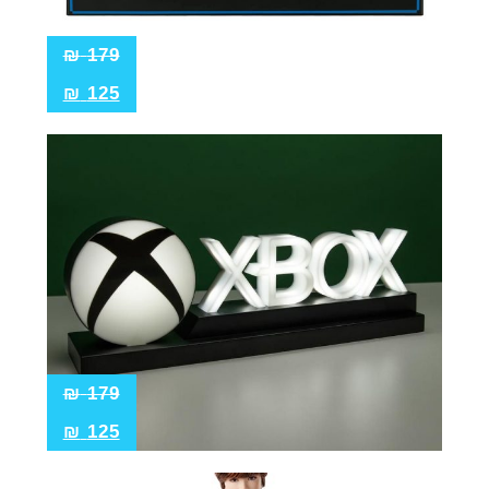
₪
179
₪
125
₪
179
₪
125