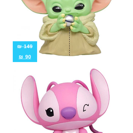
₪
149
₪
90