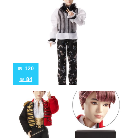
₪
120
₪
84