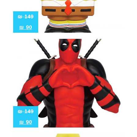
₪
149
₪
90
₪
149
₪
90