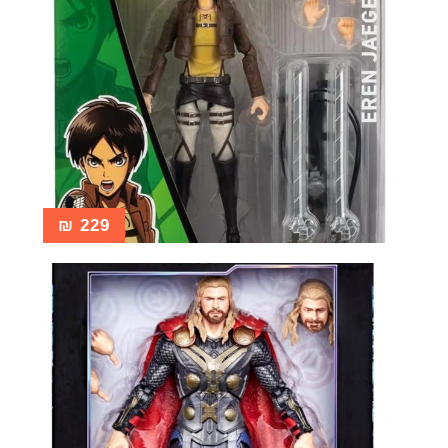
₪
229