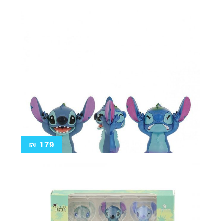
₪
179