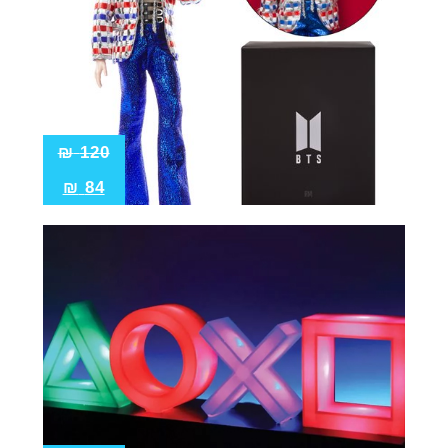
₪
120
₪
84