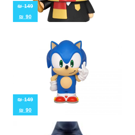
₪
149
₪
90
₪
149
₪
90