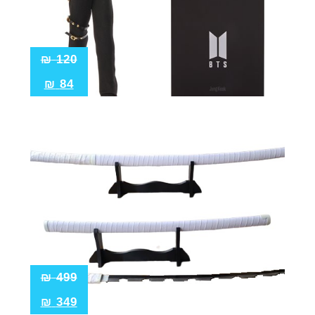
₪
120
₪
84
₪
499
₪
349