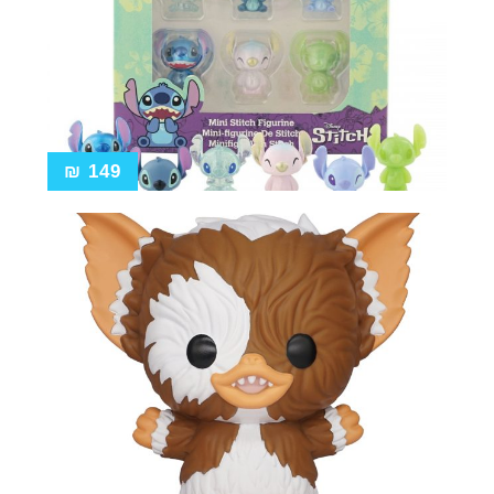
₪
149