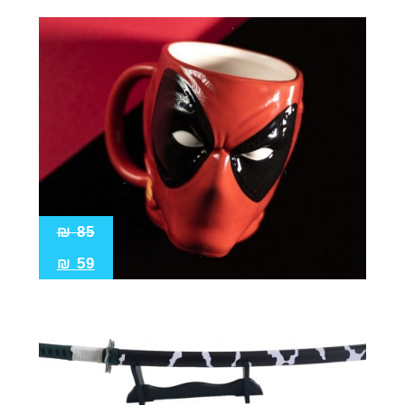
₪
85
₪
59