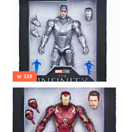
₪
229