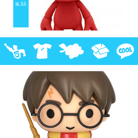
₪
55
קוול
אספנות
בובות פרווה
חולצות
פסלים
Pop!
מבצע