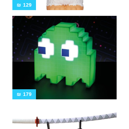
₪
129
₪
179