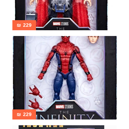
₪
229
₪
229