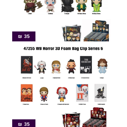
₪
35
₪
35