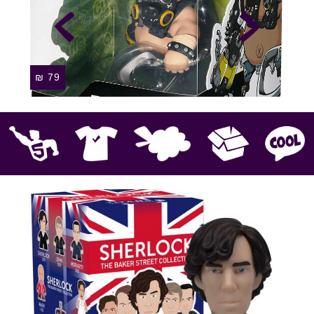
₪
79
קוול
אספנות
בובות פרווה
חולצות
פסלים