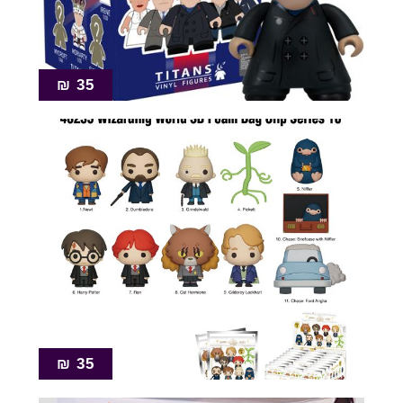
Pop!
מבצע
₪
35
₪
35