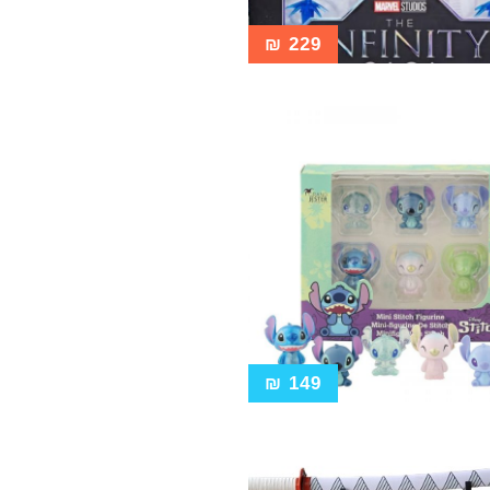
₪
229
₪
149