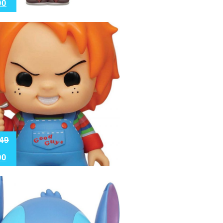
90
49
90