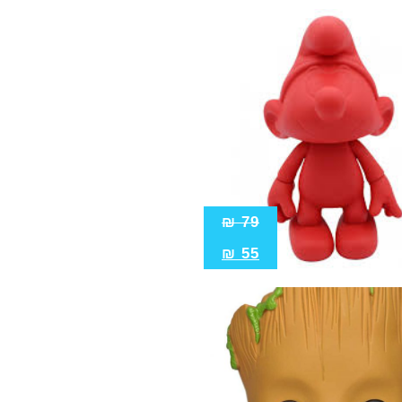
₪
79
₪
55