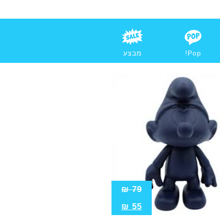
Pop!
מבצע
₪
79
₪
55