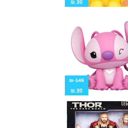
₪
90
₪
149
₪
90