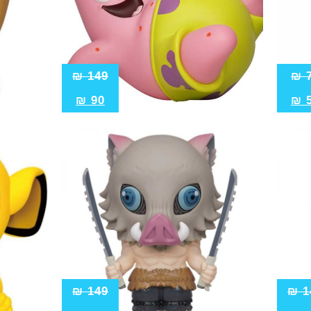
₪
149
₪
₪
90
₪
₪
149
₪
1