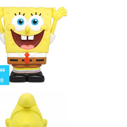
49
90