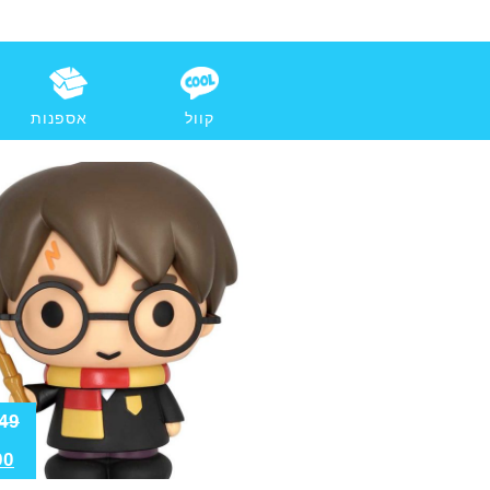
קוול
אספנות
49
90