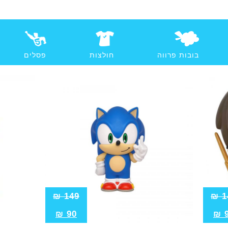
בובות פרווה
חולצות
פסלים
₪
149
₪
1
₪
90
₪