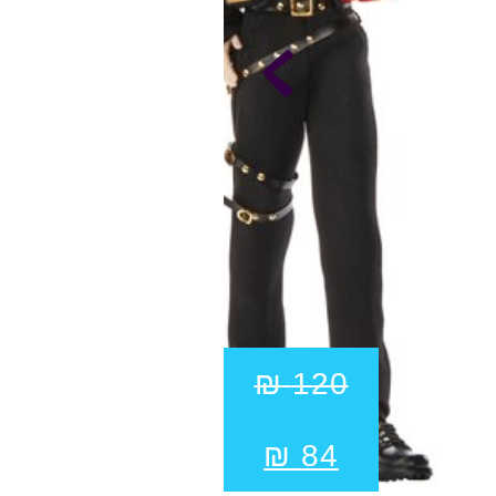
₪
120
₪
84