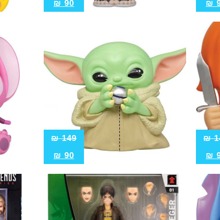
₪
90
₪
₪
149
₪
1
₪
90
₪