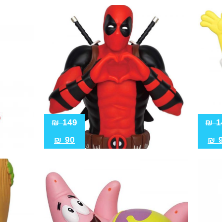
₪
149
₪
1
₪
90
₪