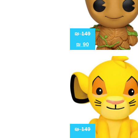
₪
149
₪
90
₪
149