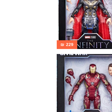
₪
229