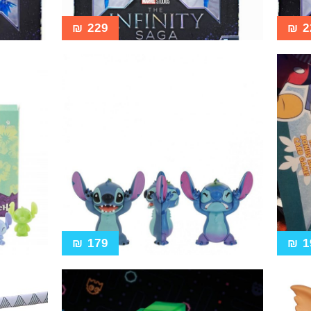
₪
229
₪
2
₪
179
₪
1