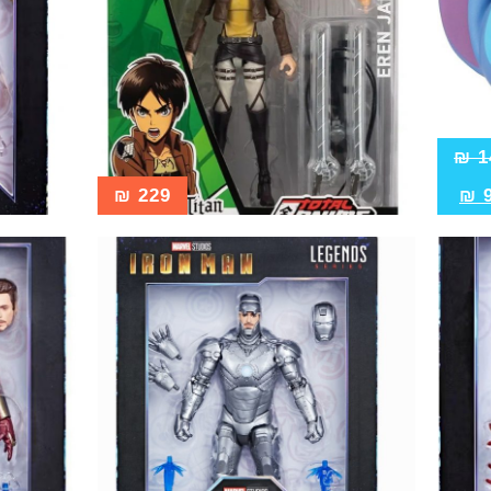
₪
1
₪
229
₪