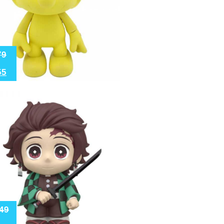
79
55
49