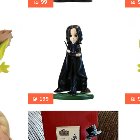
₪
99
₪
₪
199
₪