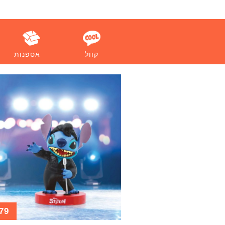
קוול
אספנות
79