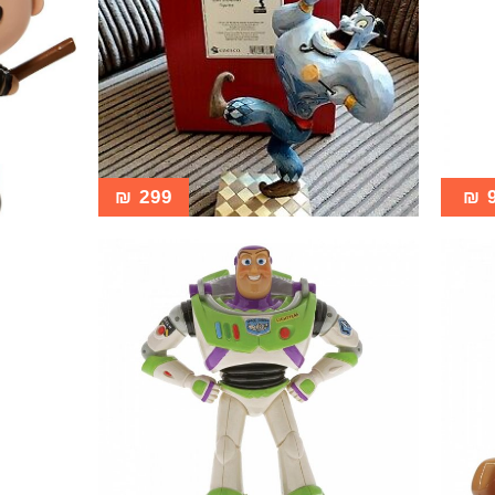
₪
299
₪