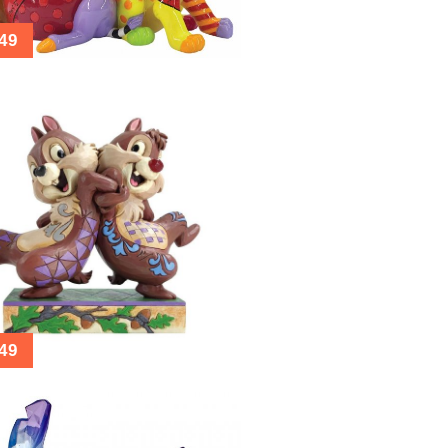
49
49