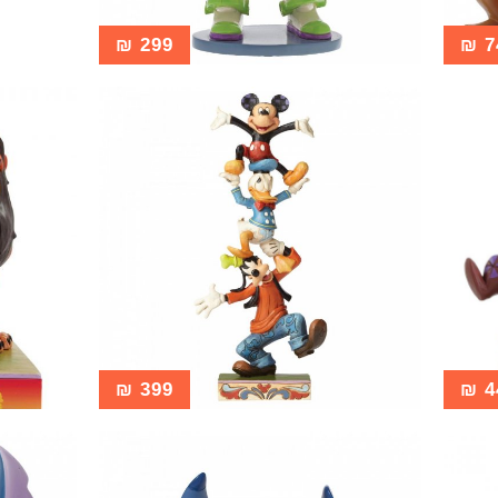
₪
299
₪
7
₪
399
₪
4