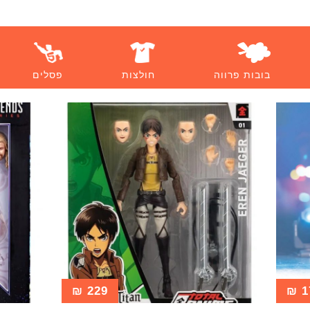
בובות פרווה
חולצות
פסלים
₪
229
₪
1