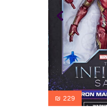
₪
229