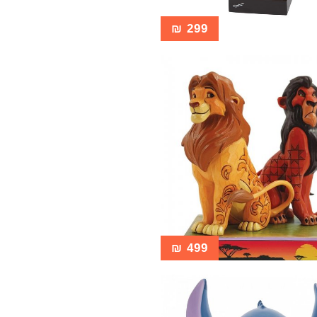
₪
299
₪
499