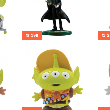
₪
199
₪
2