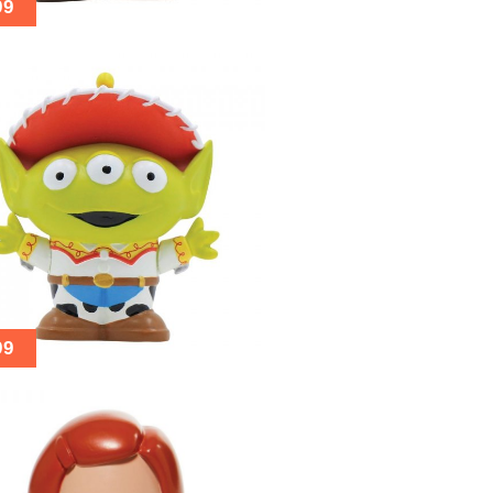
99
99