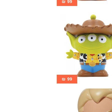
₪
99
₪
99