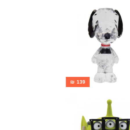
₪
139