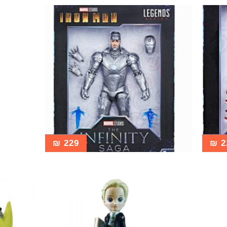
₪
229
₪
2