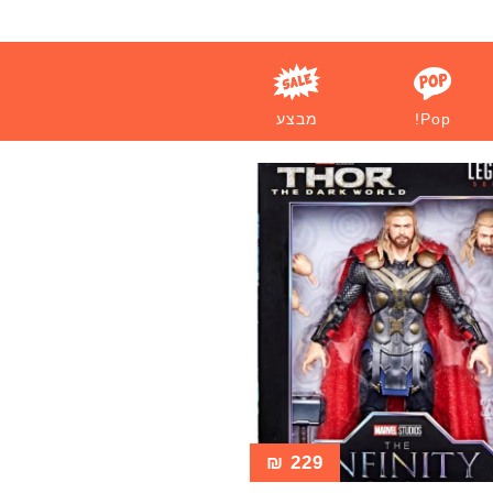
Pop!
מבצע
₪
229